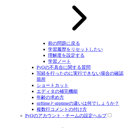
前の問題に戻る
学習履歴をリセットしたい
理解度を設定する
学習ノート
PyQの不具合に関する質問
写経を行ったのに実行できない場合の確認
箇所
ショートカット
エディタの補完機能
年齢の求め方
strftimeとstrptimeの違いは何でしょうか？
複数行コメントの付け方
PyQのアカウント・チームの設定ヘルプ