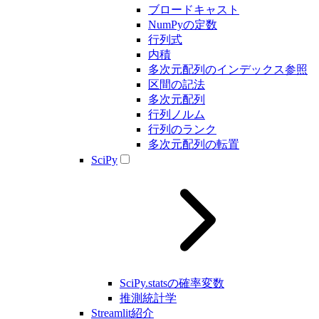
ブロードキャスト
NumPyの定数
行列式
内積
多次元配列のインデックス参照
区間の記法
多次元配列
行列ノルム
行列のランク
多次元配列の転置
SciPy
SciPy.statsの確率変数
推測統計学
Streamlit紹介