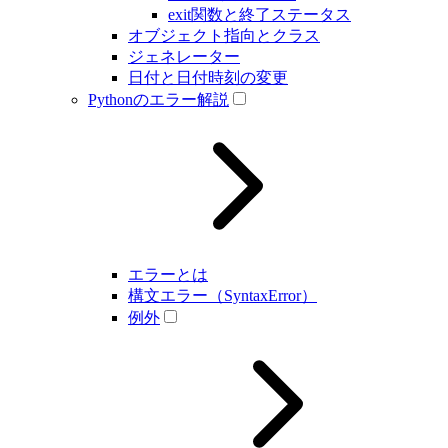
exit関数と終了ステータス
オブジェクト指向とクラス
ジェネレーター
日付と日付時刻の変更
Pythonのエラー解説
エラーとは
構文エラー（SyntaxError）
例外