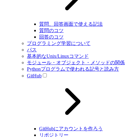
質問、回答画面で使える記法
質問のコツ
回答のコツ
プログラミング学習について
パス
基本的なUnix/Linuxコマンド
モジュール・オブジェクト・メソッドの関係
Pythonプログラムで使われる記号と読み方
GitHub
GitHubにアカウントを作ろう
リポジトリー