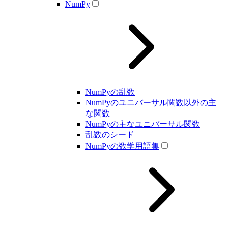
NumPy
NumPyの乱数
NumPyのユニバーサル関数以外の主
な関数
NumPyの主なユニバーサル関数
乱数のシード
NumPyの数学用語集