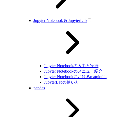
Jupyter Notebook & JupyterLab
Jupyter Notebookの入力と実行
Jupyter Notebookのメニュー紹介
Jupyter Notebookにおけるmatplotlib
JupyterLabの使い方
pandas