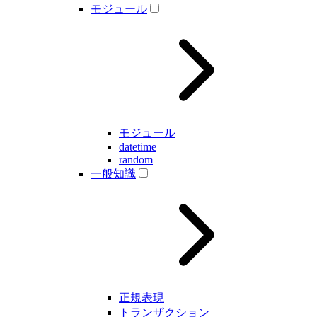
モジュール
モジュール
datetime
random
一般知識
正規表現
トランザクション