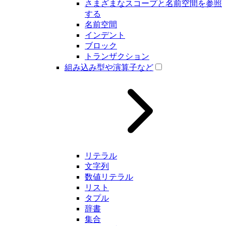
さまざまなスコープと名前空間を参照
する
名前空間
インデント
ブロック
トランザクション
組み込み型や演算子など
リテラル
文字列
数値リテラル
リスト
タプル
辞書
集合