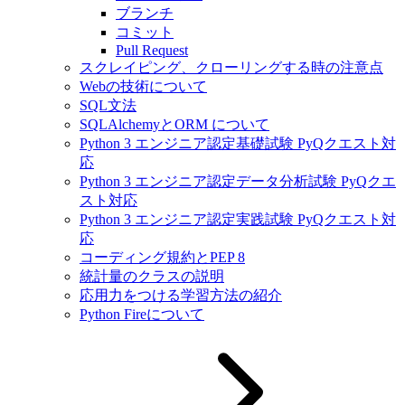
ブランチ
コミット
Pull Request
スクレイピング、クローリングする時の注意点
Webの技術について
SQL文法
SQLAlchemyとORM について
Python 3 エンジニア認定基礎試験 PyQクエスト対
応
Python 3 エンジニア認定データ分析試験 PyQクエ
スト対応
Python 3 エンジニア認定実践試験 PyQクエスト対
応
コーディング規約とPEP 8
統計量のクラスの説明
応用力をつける学習方法の紹介
Python Fireについて