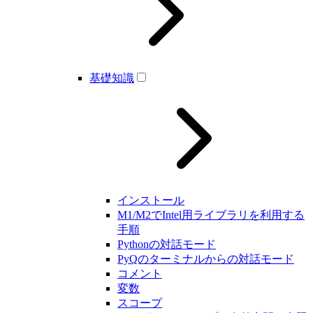
基礎知識
インストール
M1/M2でIntel用ライブラリを利用する
手順
Pythonの対話モード
PyQのターミナルからの対話モード
コメント
変数
スコープ