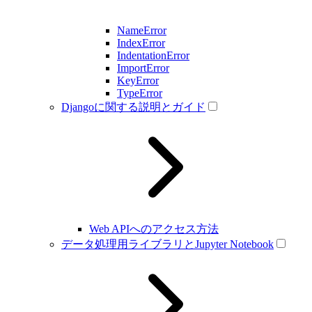
NameError
IndexError
IndentationError
ImportError
KeyError
TypeError
Djangoに関する説明とガイド
Web APIへのアクセス方法
データ処理用ライブラリとJupyter Notebook