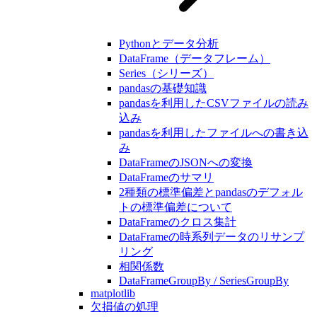
Pythonとデータ分析
DataFrame（データフレーム）
Series（シリーズ）
pandasの基礎知識
pandasを利用したCSVファイルの読み
込み
pandasを利用したファイルへの書き込
み
DataFrameのJSONへの変換
DataFrameのサマリ
2種類の標準偏差とpandasのデフォル
トの標準偏差について
DataFrameのクロス集計
DataFrameの時系列データのリサンプ
リング
相関係数
DataFrameGroupBy / SeriesGroupBy
matplotlib
欠損値の処理