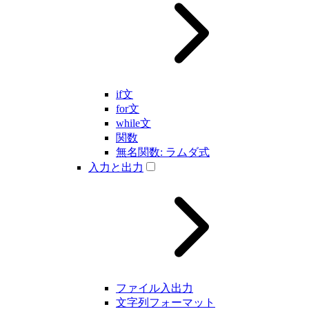
if文
for文
while文
関数
無名関数: ラムダ式
入力と出力
ファイル入出力
文字列フォーマット