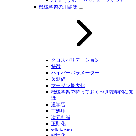
SVM（サポートベクターマシン）
機械学習の用語集
クロスバリデーション
特徴
ハイパーパラメーター
欠測値
マージン最大化
機械学習で持っておくべき数学的な知
識
過学習
前処理
次元削減
正則化
scikit-learn
標準化