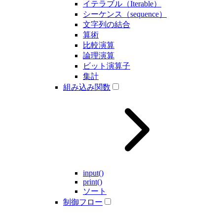
イテラブル（Iterable）
シーケンス（sequence）
文字列の結合
算術
比較演算
論理演算
ビット演算子
集計
組み込み関数
input()
print()
ソート
制御フロー