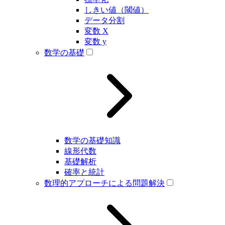
しきい値（閾値）
データ分割
変数 X
変数 y
数学の基礎
数学の基礎知識
線形代数
基礎解析
確率と統計
数理的アプローチによる問題解決