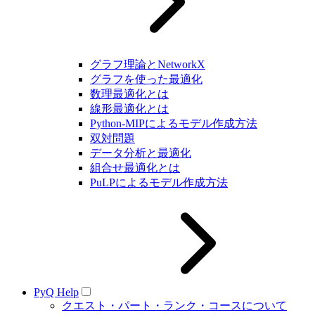
グラフ理論とNetworkX
グラフを使った最適化
数理最適化とは
線形最適化とは
Python-MIPによるモデル作成方法
双対問題
データ分析と最適化
組合せ最適化とは
PuLPによるモデル作成方法
PyQ Help
クエスト・パート・ランク・コースについて