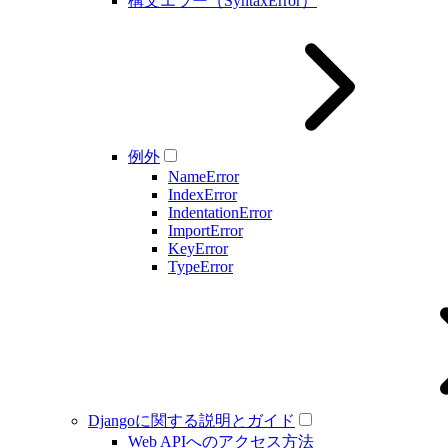
構文エラー（SyntaxError）
例外
NameError
IndexError
IndentationError
ImportError
KeyError
TypeError
Djangoに関する説明とガイド
Web APIへのアクセス方法