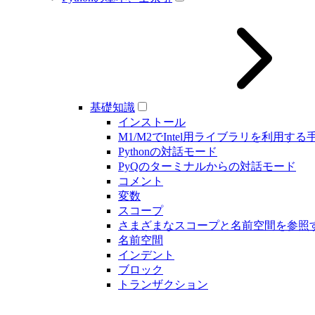
基礎知識
インストール
M1/M2でIntel用ライブラリを利用する
Pythonの対話モード
PyQのターミナルからの対話モード
コメント
変数
スコープ
さまざまなスコープと名前空間を参照
名前空間
インデント
ブロック
トランザクション