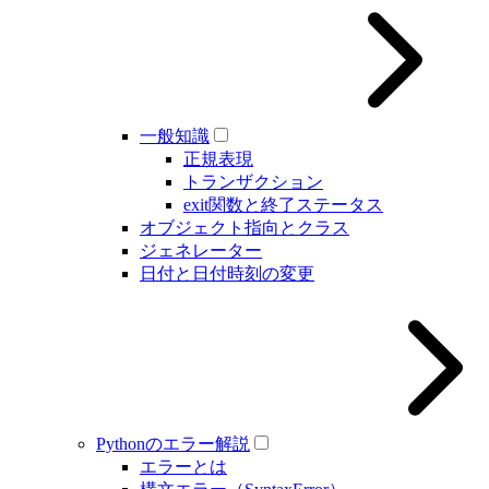
一般知識
正規表現
トランザクション
exit関数と終了ステータス
オブジェクト指向とクラス
ジェネレーター
日付と日付時刻の変更
Pythonのエラー解説
エラーとは