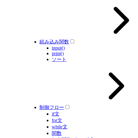
組み込み関数
input()
print()
ソート
制御フロー
if文
for文
while文
関数