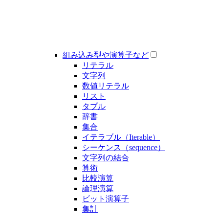
組み込み型や演算子など
リテラル
文字列
数値リテラル
リスト
タプル
辞書
集合
イテラブル（Iterable）
シーケンス（sequence）
文字列の結合
算術
比較演算
論理演算
ビット演算子
集計