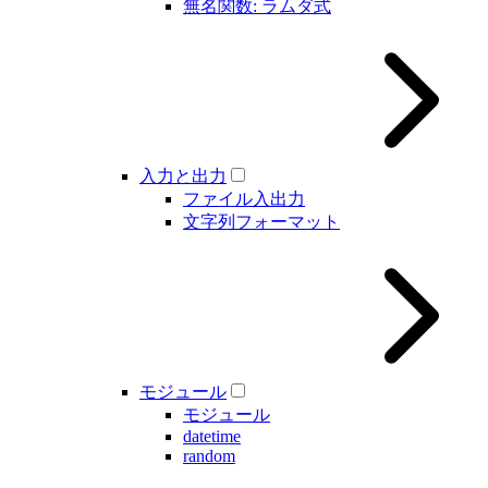
無名関数: ラムダ式
入力と出力
ファイル入出力
文字列フォーマット
モジュール
モジュール
datetime
random