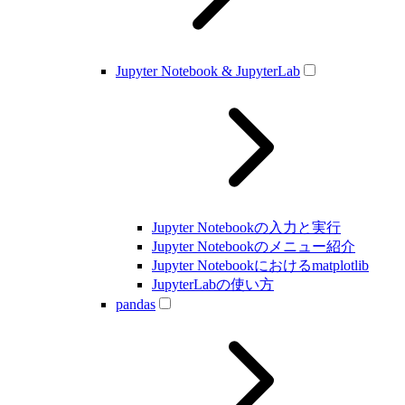
Jupyter Notebook & JupyterLab
Jupyter Notebookの入力と実行
Jupyter Notebookのメニュー紹介
Jupyter Notebookにおけるmatplotlib
JupyterLabの使い方
pandas