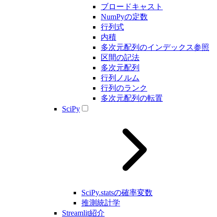
ブロードキャスト
NumPyの定数
行列式
内積
多次元配列のインデックス参照
区間の記法
多次元配列
行列ノルム
行列のランク
多次元配列の転置
SciPy
SciPy.statsの確率変数
推測統計学
Streamlit紹介