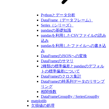
Pythonとデータ分析
DataFrame（データフレーム）
Series（シリーズ）
pandasの基礎知識
pandasを利用したCSVファイルの読み
込み
pandasを利用したファイルへの書き込
み
DataFrameのJSONへの変換
DataFrameのサマリ
2種類の標準偏差とpandasのデフォル
トの標準偏差について
DataFrameのクロス集計
DataFrameの時系列データのリサンプ
リング
相関係数
DataFrameGroupBy / SeriesGroupBy
matplotlib
欠損値の処理