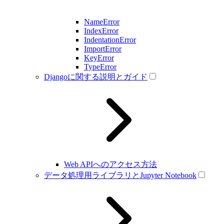
NameError
IndexError
IndentationError
ImportError
KeyError
TypeError
Djangoに関する説明とガイド
Web APIへのアクセス方法
データ処理用ライブラリとJupyter Notebook