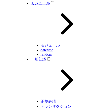
モジュール
モジュール
datetime
random
一般知識
正規表現
トランザクション