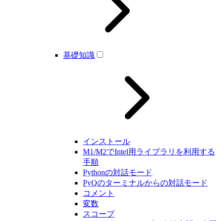
基礎知識
インストール
M1/M2でIntel用ライブラリを利用する
手順
Pythonの対話モード
PyQのターミナルからの対話モード
コメント
変数
スコープ