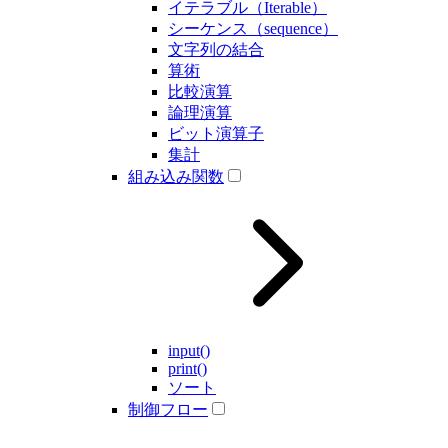
イテラブル（Iterable）
シーケンス（sequence）
文字列の結合
算術
比較演算
論理演算
ビット演算子
集計
組み込み関数
input()
print()
ソート
制御フロー