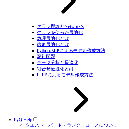
グラフ理論とNetworkX
グラフを使った最適化
数理最適化とは
線形最適化とは
Python-MIPによるモデル作成方法
双対問題
データ分析と最適化
組合せ最適化とは
PuLPによるモデル作成方法
PyQ Help
クエスト・パート・ランク・コースについて