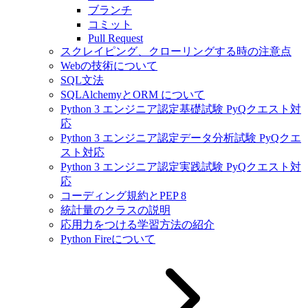
ブランチ
コミット
Pull Request
スクレイピング、クローリングする時の注意点
Webの技術について
SQL文法
SQLAlchemyとORM について
Python 3 エンジニア認定基礎試験 PyQクエスト対
応
Python 3 エンジニア認定データ分析試験 PyQクエ
スト対応
Python 3 エンジニア認定実践試験 PyQクエスト対
応
コーディング規約とPEP 8
統計量のクラスの説明
応用力をつける学習方法の紹介
Python Fireについて