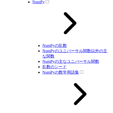
NumPy
NumPyの乱数
NumPyのユニバーサル関数以外の主
な関数
NumPyの主なユニバーサル関数
乱数のシード
NumPyの数学用語集