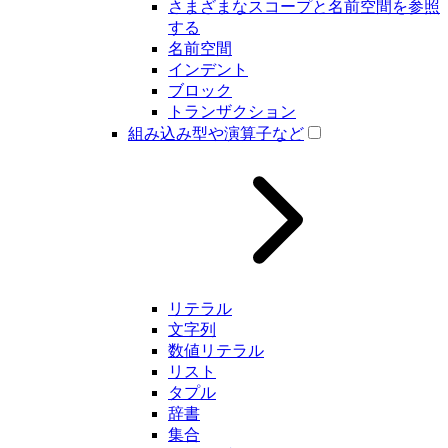
さまざまなスコープと名前空間を参照
する
名前空間
インデント
ブロック
トランザクション
組み込み型や演算子など
リテラル
文字列
数値リテラル
リスト
タプル
辞書
集合