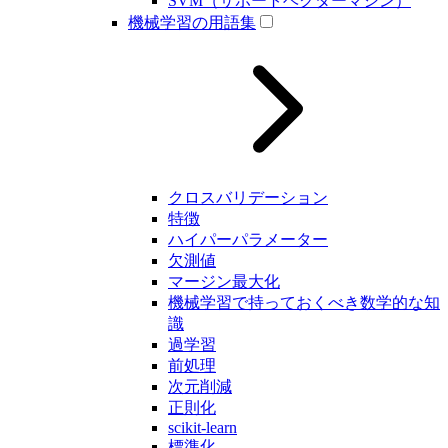
SVM（サポートベクターマシン）
機械学習の用語集
クロスバリデーション
特徴
ハイパーパラメーター
欠測値
マージン最大化
機械学習で持っておくべき数学的な知
識
過学習
前処理
次元削減
正則化
scikit-learn
標準化