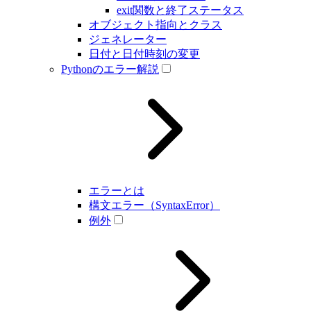
exit関数と終了ステータス
オブジェクト指向とクラス
ジェネレーター
日付と日付時刻の変更
Pythonのエラー解説
エラーとは
構文エラー（SyntaxError）
例外