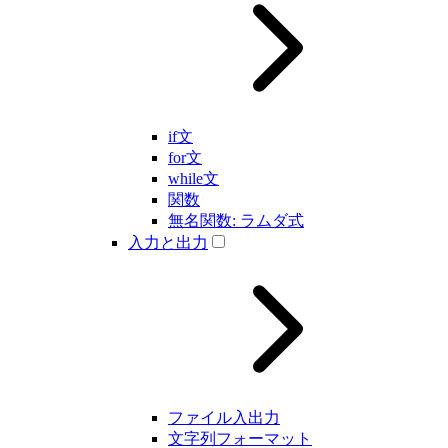
if文
for文
while文
関数
無名関数: ラムダ式
入力と出力
ファイル入出力
文字列フォーマット