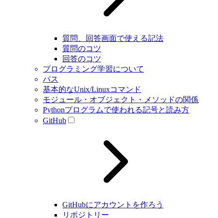
質問、回答画面で使える記法
質問のコツ
回答のコツ
プログラミング学習について
パス
基本的なUnix/Linuxコマンド
モジュール・オブジェクト・メソッドの関係
Pythonプログラムで使われる記号と読み方
GitHub
GitHubにアカウントを作ろう
リポジトリー