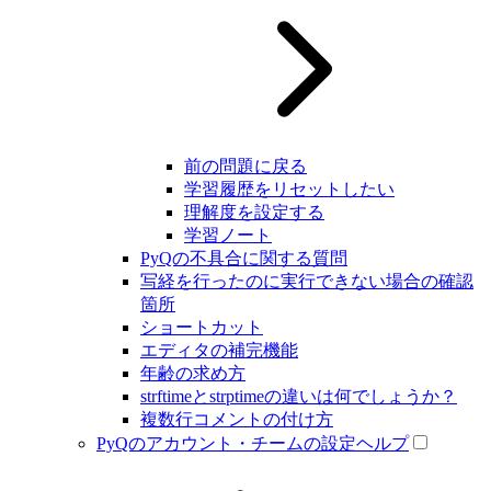
前の問題に戻る
学習履歴をリセットしたい
理解度を設定する
学習ノート
PyQの不具合に関する質問
写経を行ったのに実行できない場合の確認
箇所
ショートカット
エディタの補完機能
年齢の求め方
strftimeとstrptimeの違いは何でしょうか？
複数行コメントの付け方
PyQのアカウント・チームの設定ヘルプ