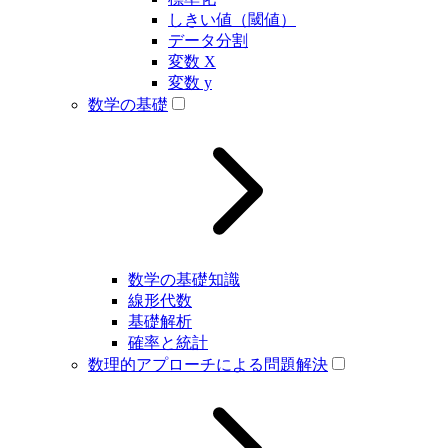
しきい値（閾値）
データ分割
変数 X
変数 y
数学の基礎
数学の基礎知識
線形代数
基礎解析
確率と統計
数理的アプローチによる問題解決