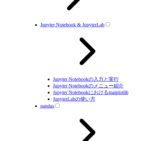
Jupyter Notebook & JupyterLab
Jupyter Notebookの入力と実行
Jupyter Notebookのメニュー紹介
Jupyter Notebookにおけるmatplotlib
JupyterLabの使い方
pandas