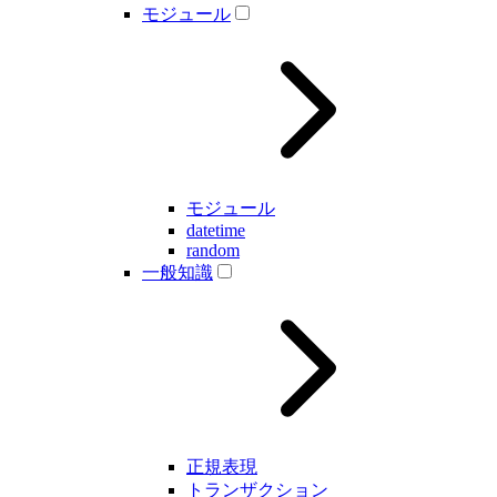
モジュール
モジュール
datetime
random
一般知識
正規表現
トランザクション