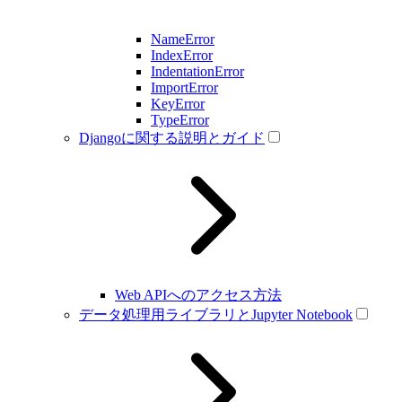
NameError
IndexError
IndentationError
ImportError
KeyError
TypeError
Djangoに関する説明とガイド
Web APIへのアクセス方法
データ処理用ライブラリとJupyter Notebook