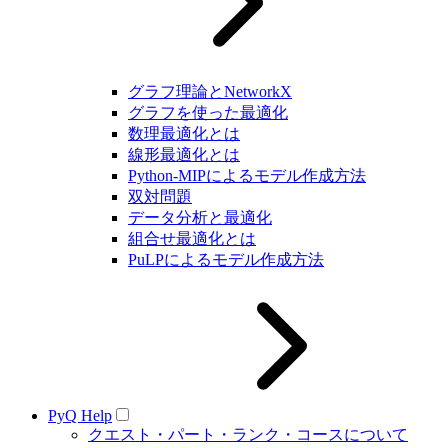
グラフ理論とNetworkX
グラフを使った最適化
数理最適化とは
線形最適化とは
Python-MIPによるモデル作成方法
双対問題
データ分析と最適化
組合せ最適化とは
PuLPによるモデル作成方法
PyQ Help
クエスト・パート・ランク・コースについて