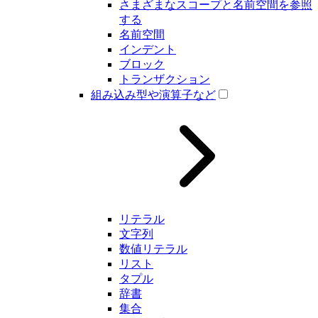
さまざまなスコープと名前空間を参照
する
名前空間
インデント
ブロック
トランザクション
組み込み型や演算子など
リテラル
文字列
数値リテラル
リスト
タプル
辞書
集合