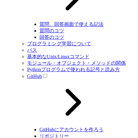
質問、回答画面で使える記法
質問のコツ
回答のコツ
プログラミング学習について
パス
基本的なUnix/Linuxコマンド
モジュール・オブジェクト・メソッドの関係
Pythonプログラムで使われる記号と読み方
GitHub
GitHubにアカウントを作ろう
リポジトリー