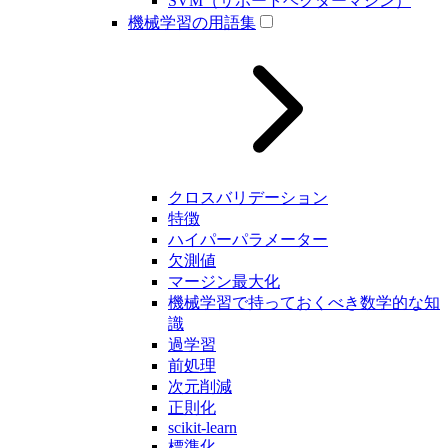
SVM（サポートベクターマシン）
機械学習の用語集
クロスバリデーション
特徴
ハイパーパラメーター
欠測値
マージン最大化
機械学習で持っておくべき数学的な知
識
過学習
前処理
次元削減
正則化
scikit-learn
標準化