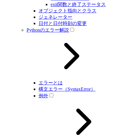
exit関数と終了ステータス
オブジェクト指向とクラス
ジェネレーター
日付と日付時刻の変更
Pythonのエラー解説
エラーとは
構文エラー（SyntaxError）
例外