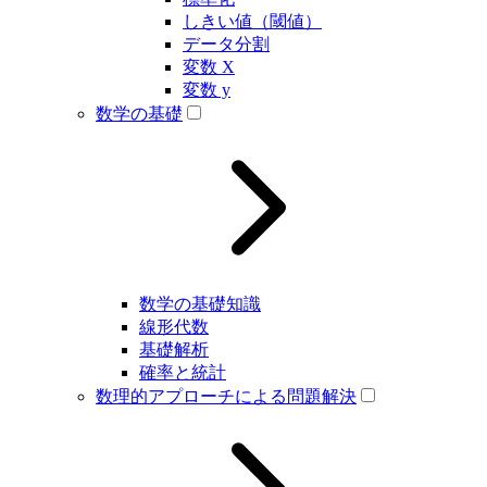
しきい値（閾値）
データ分割
変数 X
変数 y
数学の基礎
数学の基礎知識
線形代数
基礎解析
確率と統計
数理的アプローチによる問題解決