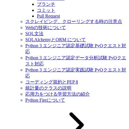
ブランチ
コミット
Pull Request
スクレイピング、クローリングする時の注意点
Webの技術について
SQL文法
SQLAlchemyとORM について
Python 3 エンジニア認定基礎試験 PyQクエスト対
応
Python 3 エンジニア認定データ分析試験 PyQクエ
スト対応
Python 3 エンジニア認定実践試験 PyQクエスト対
応
コーディング規約とPEP 8
統計量のクラスの説明
応用力をつける学習方法の紹介
Python Fireについて