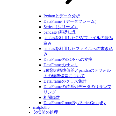
Pythonとデータ分析
DataFrame（データフレーム）
Series（シリーズ）
pandasの基礎知識
pandasを利用したCSVファイルの読み
込み
pandasを利用したファイルへの書き込
み
DataFrameのJSONへの変換
DataFrameのサマリ
2種類の標準偏差とpandasのデフォル
トの標準偏差について
DataFrameのクロス集計
DataFrameの時系列データのリサンプ
リング
相関係数
DataFrameGroupBy / SeriesGroupBy
matplotlib
欠損値の処理