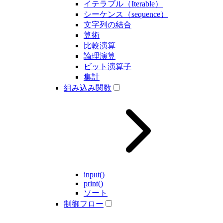
イテラブル（Iterable）
シーケンス（sequence）
文字列の結合
算術
比較演算
論理演算
ビット演算子
集計
組み込み関数
input()
print()
ソート
制御フロー