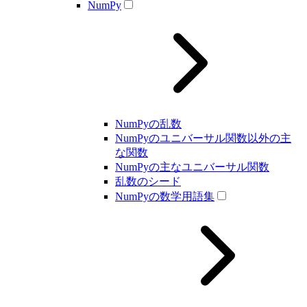
NumPy
NumPyの乱数
NumPyのユニバーサル関数以外の主
な関数
NumPyの主なユニバーサル関数
乱数のシード
NumPyの数学用語集