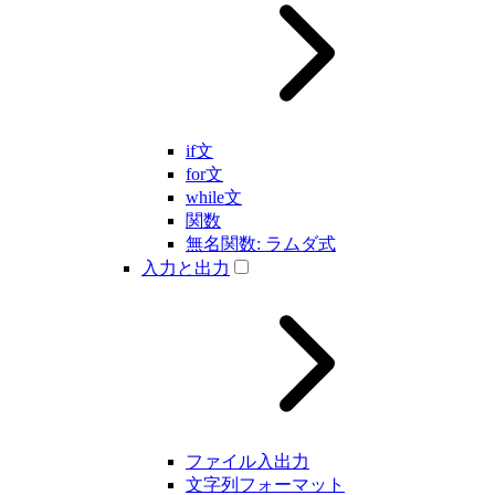
if文
for文
while文
関数
無名関数: ラムダ式
入力と出力
ファイル入出力
文字列フォーマット