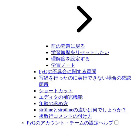
前の問題に戻る
学習履歴をリセットしたい
理解度を設定する
学習ノート
PyQの不具合に関する質問
写経を行ったのに実行できない場合の確認
箇所
ショートカット
エディタの補完機能
年齢の求め方
strftimeとstrptimeの違いは何でしょうか？
複数行コメントの付け方
PyQのアカウント・チームの設定ヘルプ