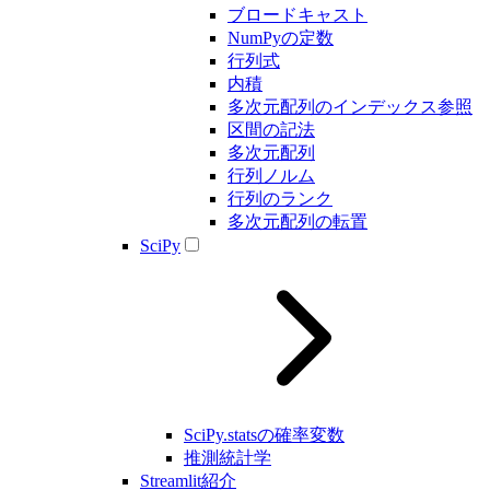
ブロードキャスト
NumPyの定数
行列式
内積
多次元配列のインデックス参照
区間の記法
多次元配列
行列ノルム
行列のランク
多次元配列の転置
SciPy
SciPy.statsの確率変数
推測統計学
Streamlit紹介