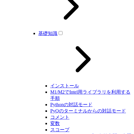
基礎知識
インストール
M1/M2でIntel用ライブラリを利用する
手順
Pythonの対話モード
PyQのターミナルからの対話モード
コメント
変数
スコープ