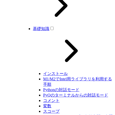
基礎知識
インストール
M1/M2でIntel用ライブラリを利用する
手順
Pythonの対話モード
PyQのターミナルからの対話モード
コメント
変数
スコープ