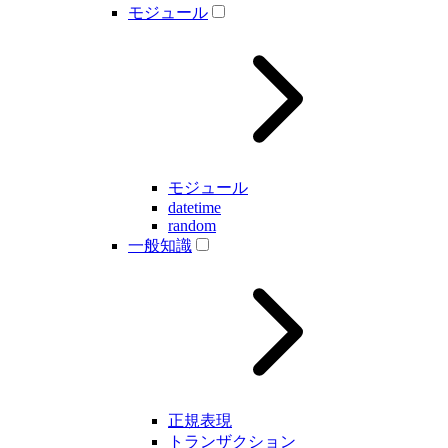
モジュール
モジュール
datetime
random
一般知識
正規表現
トランザクション