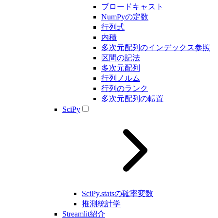
ブロードキャスト
NumPyの定数
行列式
内積
多次元配列のインデックス参照
区間の記法
多次元配列
行列ノルム
行列のランク
多次元配列の転置
SciPy
SciPy.statsの確率変数
推測統計学
Streamlit紹介