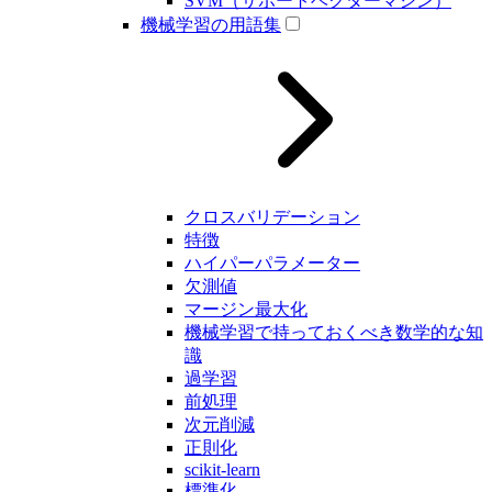
SVM（サポートベクターマシン）
機械学習の用語集
クロスバリデーション
特徴
ハイパーパラメーター
欠測値
マージン最大化
機械学習で持っておくべき数学的な知
識
過学習
前処理
次元削減
正則化
scikit-learn
標準化