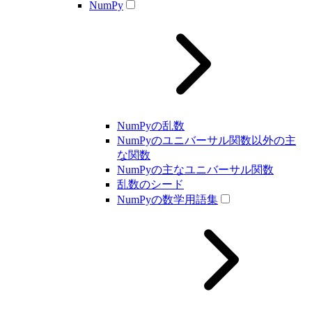
NumPy
NumPyの乱数
NumPyのユニバーサル関数以外の主
な関数
NumPyの主なユニバーサル関数
乱数のシード
NumPyの数学用語集