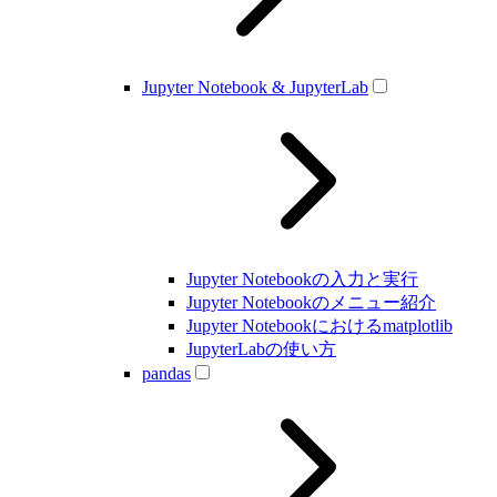
Jupyter Notebook & JupyterLab
Jupyter Notebookの入力と実行
Jupyter Notebookのメニュー紹介
Jupyter Notebookにおけるmatplotlib
JupyterLabの使い方
pandas