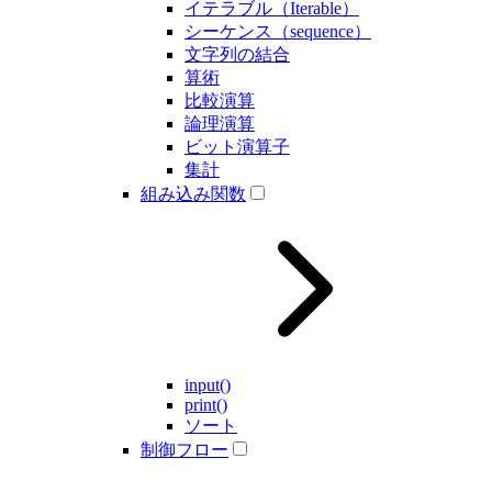
イテラブル（Iterable）
シーケンス（sequence）
文字列の結合
算術
比較演算
論理演算
ビット演算子
集計
組み込み関数
input()
print()
ソート
制御フロー