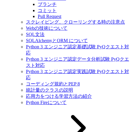
ブランチ
コミット
Pull Request
スクレイピング、クローリングする時の注意点
Webの技術について
SQL文法
SQLAlchemyとORM について
Python 3 エンジニア認定基礎試験 PyQクエスト対
応
Python 3 エンジニア認定データ分析試験 PyQクエ
スト対応
Python 3 エンジニア認定実践試験 PyQクエスト対
応
コーディング規約とPEP 8
統計量のクラスの説明
応用力をつける学習方法の紹介
Python Fireについて