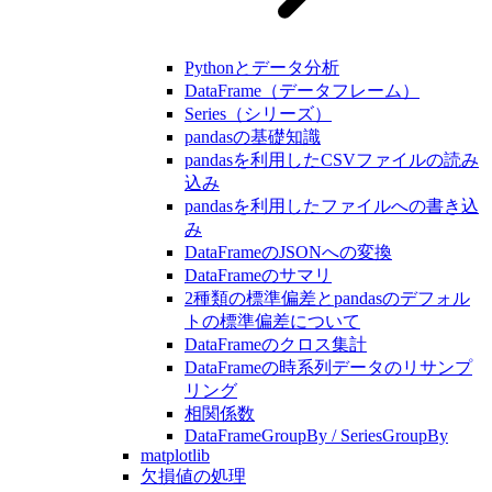
Pythonとデータ分析
DataFrame（データフレーム）
Series（シリーズ）
pandasの基礎知識
pandasを利用したCSVファイルの読み
込み
pandasを利用したファイルへの書き込
み
DataFrameのJSONへの変換
DataFrameのサマリ
2種類の標準偏差とpandasのデフォル
トの標準偏差について
DataFrameのクロス集計
DataFrameの時系列データのリサンプ
リング
相関係数
DataFrameGroupBy / SeriesGroupBy
matplotlib
欠損値の処理