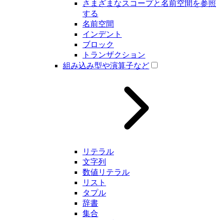
さまざまなスコープと名前空間を参照
する
名前空間
インデント
ブロック
トランザクション
組み込み型や演算子など
リテラル
文字列
数値リテラル
リスト
タプル
辞書
集合