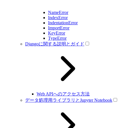
NameError
IndexError
IndentationError
ImportError
KeyError
TypeError
Djangoに関する説明とガイド
Web APIへのアクセス方法
データ処理用ライブラリとJupyter Notebook