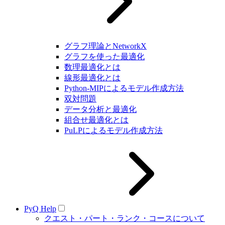
グラフ理論とNetworkX
グラフを使った最適化
数理最適化とは
線形最適化とは
Python-MIPによるモデル作成方法
双対問題
データ分析と最適化
組合せ最適化とは
PuLPによるモデル作成方法
PyQ Help
クエスト・パート・ランク・コースについて