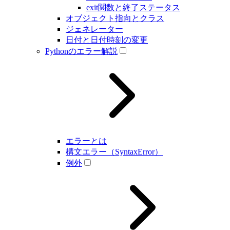
exit関数と終了ステータス
オブジェクト指向とクラス
ジェネレーター
日付と日付時刻の変更
Pythonのエラー解説
エラーとは
構文エラー（SyntaxError）
例外