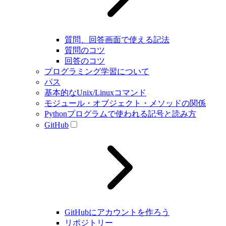
質問、回答画面で使える記法
質問のコツ
回答のコツ
プログラミング学習について
パス
基本的なUnix/Linuxコマンド
モジュール・オブジェクト・メソッドの関係
Pythonプログラムで使われる記号と読み方
GitHub
GitHubにアカウントを作ろう
リポジトリー