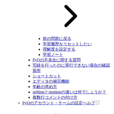
前の問題に戻る
学習履歴をリセットしたい
理解度を設定する
学習ノート
PyQの不具合に関する質問
写経を行ったのに実行できない場合の確認
箇所
ショートカット
エディタの補完機能
年齢の求め方
strftimeとstrptimeの違いは何でしょうか？
複数行コメントの付け方
PyQのアカウント・チームの設定ヘルプ