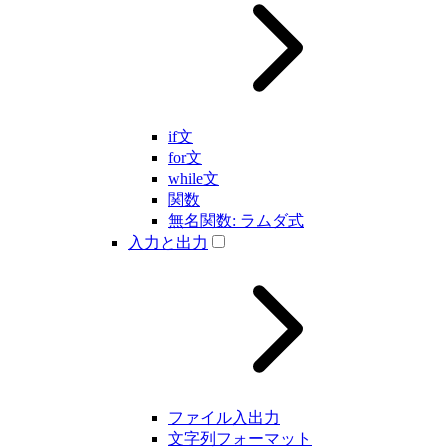
if文
for文
while文
関数
無名関数: ラムダ式
入力と出力
ファイル入出力
文字列フォーマット