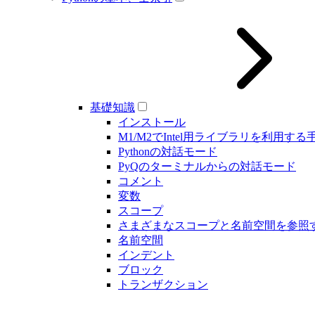
基礎知識
インストール
M1/M2でIntel用ライブラリを利用する
Pythonの対話モード
PyQのターミナルからの対話モード
コメント
変数
スコープ
さまざまなスコープと名前空間を参照
名前空間
インデント
ブロック
トランザクション