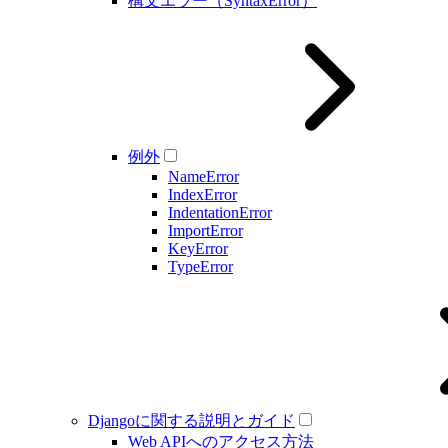
構文エラー（SyntaxError）
例外
NameError
IndexError
IndentationError
ImportError
KeyError
TypeError
Djangoに関する説明とガイド
Web APIへのアクセス方法