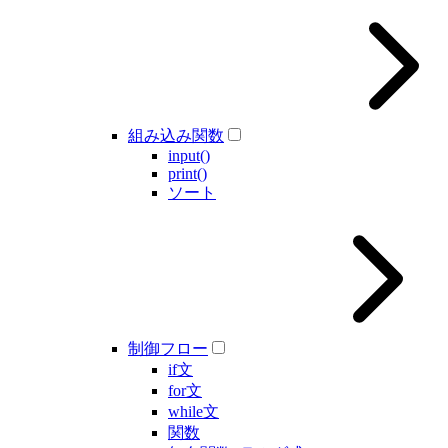
組み込み関数
input()
print()
ソート
制御フロー
if文
for文
while文
関数