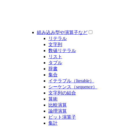
組み込み型や演算子など
リテラル
文字列
数値リテラル
リスト
タプル
辞書
集合
イテラブル（Iterable）
シーケンス（sequence）
文字列の結合
算術
比較演算
論理演算
ビット演算子
集計