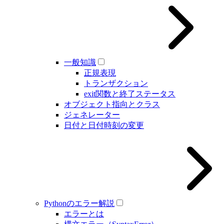
一般知識
正規表現
トランザクション
exit関数と終了ステータス
オブジェクト指向とクラス
ジェネレーター
日付と日付時刻の変更
Pythonのエラー解説
エラーとは