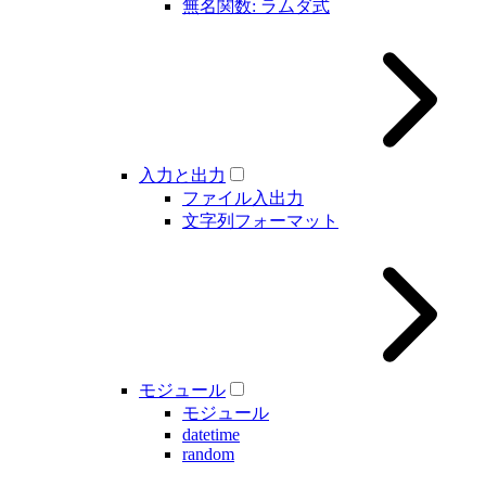
無名関数: ラムダ式
入力と出力
ファイル入出力
文字列フォーマット
モジュール
モジュール
datetime
random