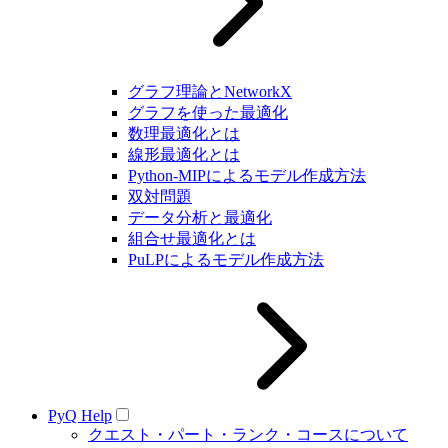
グラフ理論とNetworkX
グラフを使った最適化
数理最適化とは
線形最適化とは
Python-MIPによるモデル作成方法
双対問題
データ分析と最適化
組合せ最適化とは
PuLPによるモデル作成方法
PyQ Help
クエスト・パート・ランク・コースについて