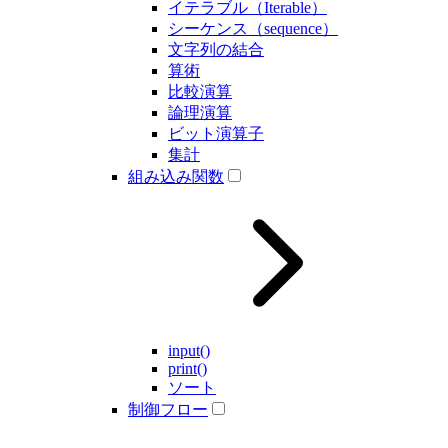
イテラブル（Iterable）
シーケンス（sequence）
文字列の結合
算術
比較演算
論理演算
ビット演算子
集計
組み込み関数
input()
print()
ソート
制御フロー