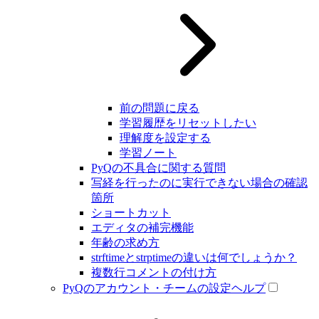
前の問題に戻る
学習履歴をリセットしたい
理解度を設定する
学習ノート
PyQの不具合に関する質問
写経を行ったのに実行できない場合の確認
箇所
ショートカット
エディタの補完機能
年齢の求め方
strftimeとstrptimeの違いは何でしょうか？
複数行コメントの付け方
PyQのアカウント・チームの設定ヘルプ