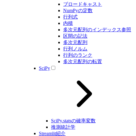
ブロードキャスト
NumPyの定数
行列式
内積
多次元配列のインデックス参照
区間の記法
多次元配列
行列ノルム
行列のランク
多次元配列の転置
SciPy
SciPy.statsの確率変数
推測統計学
Streamlit紹介