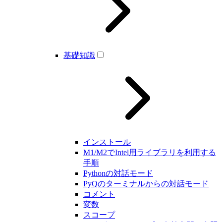
基礎知識
インストール
M1/M2でIntel用ライブラリを利用する
手順
Pythonの対話モード
PyQのターミナルからの対話モード
コメント
変数
スコープ