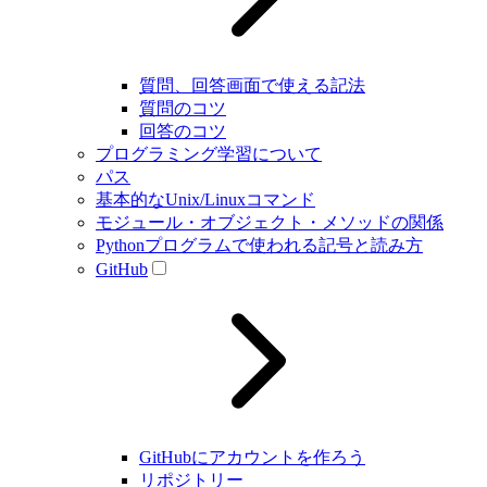
質問、回答画面で使える記法
質問のコツ
回答のコツ
プログラミング学習について
パス
基本的なUnix/Linuxコマンド
モジュール・オブジェクト・メソッドの関係
Pythonプログラムで使われる記号と読み方
GitHub
GitHubにアカウントを作ろう
リポジトリー