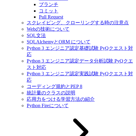
ブランチ
コミット
Pull Request
スクレイピング、クローリングする時の注意点
Webの技術について
SQL文法
SQLAlchemyとORM について
Python 3 エンジニア認定基礎試験 PyQクエスト対
応
Python 3 エンジニア認定データ分析試験 PyQクエ
スト対応
Python 3 エンジニア認定実践試験 PyQクエスト対
応
コーディング規約とPEP 8
統計量のクラスの説明
応用力をつける学習方法の紹介
Python Fireについて