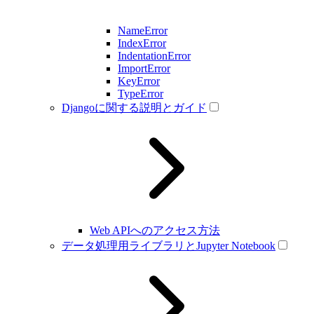
NameError
IndexError
IndentationError
ImportError
KeyError
TypeError
Djangoに関する説明とガイド
Web APIへのアクセス方法
データ処理用ライブラリとJupyter Notebook