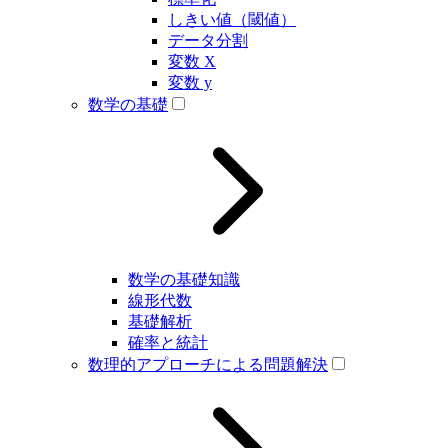
しきい値（閾値）
データ分割
変数 X
変数 y
数学の基礎
数学の基礎知識
線形代数
基礎解析
確率と統計
数理的アプローチによる問題解決