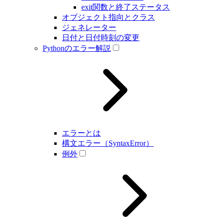
exit関数と終了ステータス
オブジェクト指向とクラス
ジェネレーター
日付と日付時刻の変更
Pythonのエラー解説
エラーとは
構文エラー（SyntaxError）
例外