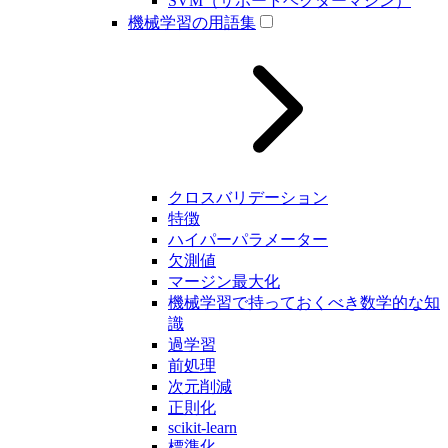
SVM（サポートベクターマシン）
機械学習の用語集
クロスバリデーション
特徴
ハイパーパラメーター
欠測値
マージン最大化
機械学習で持っておくべき数学的な知
識
過学習
前処理
次元削減
正則化
scikit-learn
標準化