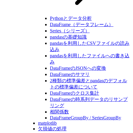
Pythonとデータ分析
DataFrame（データフレーム）
Series（シリーズ）
pandasの基礎知識
pandasを利用したCSVファイルの読み
込み
pandasを利用したファイルへの書き込
み
DataFrameのJSONへの変換
DataFrameのサマリ
2種類の標準偏差とpandasのデフォル
トの標準偏差について
DataFrameのクロス集計
DataFrameの時系列データのリサンプ
リング
相関係数
DataFrameGroupBy / SeriesGroupBy
matplotlib
欠損値の処理