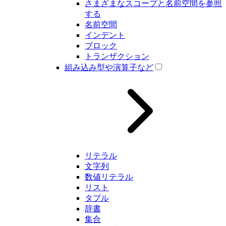
さまざまなスコープと名前空間を参照
する
名前空間
インデント
ブロック
トランザクション
組み込み型や演算子など
リテラル
文字列
数値リテラル
リスト
タプル
辞書
集合