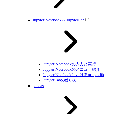
Jupyter Notebook & JupyterLab
Jupyter Notebookの入力と実行
Jupyter Notebookのメニュー紹介
Jupyter Notebookにおけるmatplotlib
JupyterLabの使い方
pandas