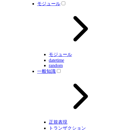
モジュール
モジュール
datetime
random
一般知識
正規表現
トランザクション