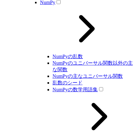
NumPy
NumPyの乱数
NumPyのユニバーサル関数以外の主
な関数
NumPyの主なユニバーサル関数
乱数のシード
NumPyの数学用語集