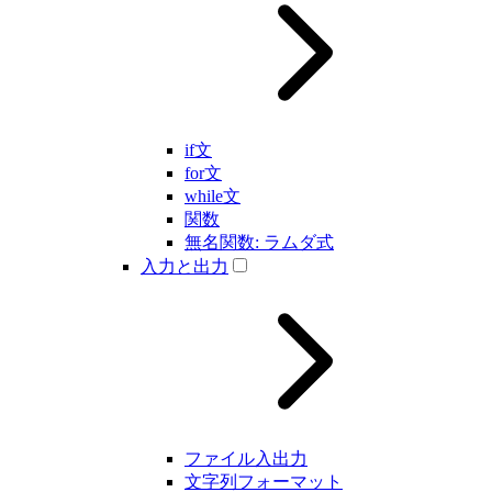
if文
for文
while文
関数
無名関数: ラムダ式
入力と出力
ファイル入出力
文字列フォーマット