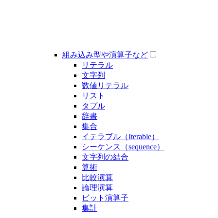
組み込み型や演算子など
リテラル
文字列
数値リテラル
リスト
タプル
辞書
集合
イテラブル（Iterable）
シーケンス（sequence）
文字列の結合
算術
比較演算
論理演算
ビット演算子
集計