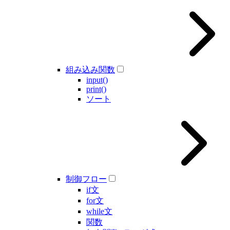
組み込み関数
input()
print()
ソート
制御フロー
if文
for文
while文
関数