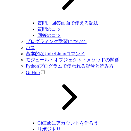
質問、回答画面で使える記法
質問のコツ
回答のコツ
プログラミング学習について
パス
基本的なUnix/Linuxコマンド
モジュール・オブジェクト・メソッドの関係
Pythonプログラムで使われる記号と読み方
GitHub
GitHubにアカウントを作ろう
リポジトリー