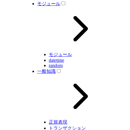
モジュール
モジュール
datetime
random
一般知識
正規表現
トランザクション