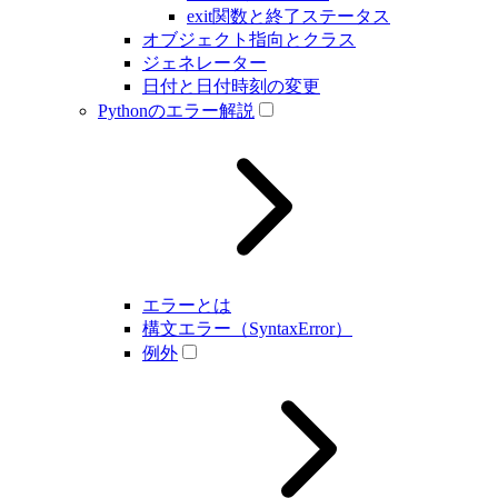
exit関数と終了ステータス
オブジェクト指向とクラス
ジェネレーター
日付と日付時刻の変更
Pythonのエラー解説
エラーとは
構文エラー（SyntaxError）
例外