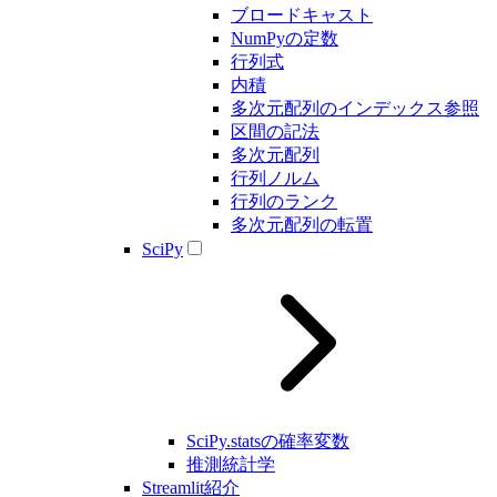
ブロードキャスト
NumPyの定数
行列式
内積
多次元配列のインデックス参照
区間の記法
多次元配列
行列ノルム
行列のランク
多次元配列の転置
SciPy
SciPy.statsの確率変数
推測統計学
Streamlit紹介