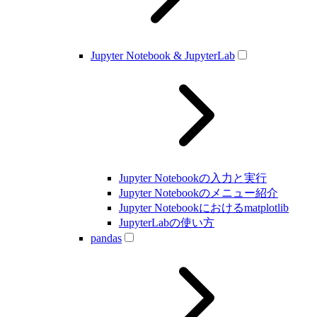
Jupyter Notebook & JupyterLab
Jupyter Notebookの入力と実行
Jupyter Notebookのメニュー紹介
Jupyter Notebookにおけるmatplotlib
JupyterLabの使い方
pandas