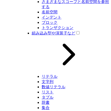
さまざまなスコープと名前空間を参照
する
名前空間
インデント
ブロック
トランザクション
組み込み型や演算子など
リテラル
文字列
数値リテラル
リスト
タプル
辞書
集合