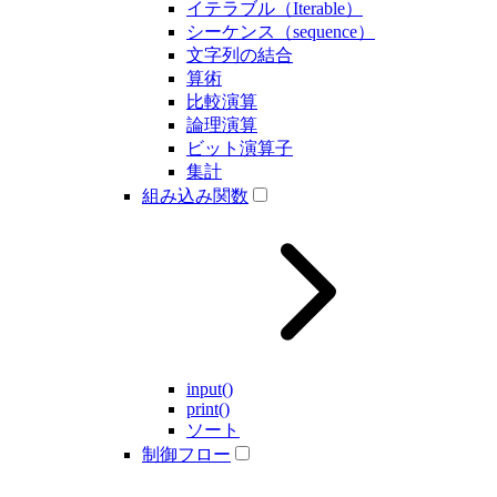
イテラブル（Iterable）
シーケンス（sequence）
文字列の結合
算術
比較演算
論理演算
ビット演算子
集計
組み込み関数
input()
print()
ソート
制御フロー