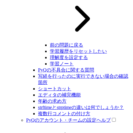
前の問題に戻る
学習履歴をリセットしたい
理解度を設定する
学習ノート
PyQの不具合に関する質問
写経を行ったのに実行できない場合の確認
箇所
ショートカット
エディタの補完機能
年齢の求め方
strftimeとstrptimeの違いは何でしょうか？
複数行コメントの付け方
PyQのアカウント・チームの設定ヘルプ