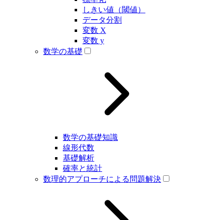
しきい値（閾値）
データ分割
変数 X
変数 y
数学の基礎
数学の基礎知識
線形代数
基礎解析
確率と統計
数理的アプローチによる問題解決