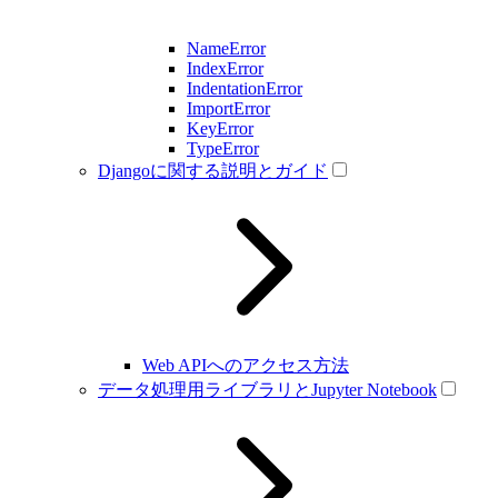
NameError
IndexError
IndentationError
ImportError
KeyError
TypeError
Djangoに関する説明とガイド
Web APIへのアクセス方法
データ処理用ライブラリとJupyter Notebook