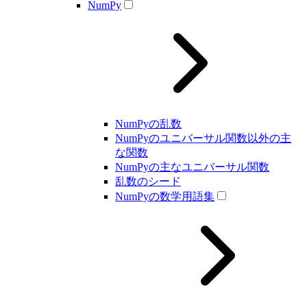
NumPy
NumPyの乱数
NumPyのユニバーサル関数以外の主
な関数
NumPyの主なユニバーサル関数
乱数のシード
NumPyの数学用語集