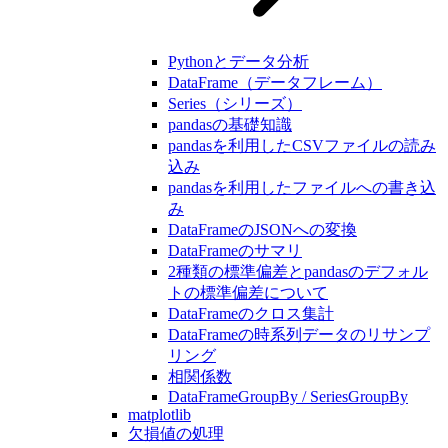
Pythonとデータ分析
DataFrame（データフレーム）
Series（シリーズ）
pandasの基礎知識
pandasを利用したCSVファイルの読み
込み
pandasを利用したファイルへの書き込
み
DataFrameのJSONへの変換
DataFrameのサマリ
2種類の標準偏差とpandasのデフォル
トの標準偏差について
DataFrameのクロス集計
DataFrameの時系列データのリサンプ
リング
相関係数
DataFrameGroupBy / SeriesGroupBy
matplotlib
欠損値の処理