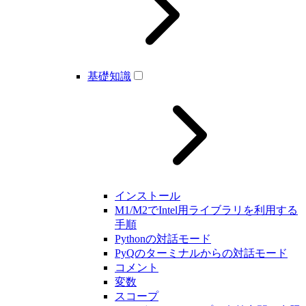
基礎知識
インストール
M1/M2でIntel用ライブラリを利用する
手順
Pythonの対話モード
PyQのターミナルからの対話モード
コメント
変数
スコープ