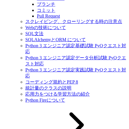
ブランチ
コミット
Pull Request
スクレイピング、クローリングする時の注意点
Webの技術について
SQL文法
SQLAlchemyとORM について
Python 3 エンジニア認定基礎試験 PyQクエスト対
応
Python 3 エンジニア認定データ分析試験 PyQクエ
スト対応
Python 3 エンジニア認定実践試験 PyQクエスト対
応
コーディング規約とPEP 8
統計量のクラスの説明
応用力をつける学習方法の紹介
Python Fireについて