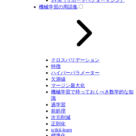
SVM（サポートベクターマシン）
機械学習の用語集
クロスバリデーション
特徴
ハイパーパラメーター
欠測値
マージン最大化
機械学習で持っておくべき数学的な知
識
過学習
前処理
次元削減
正則化
scikit-learn
標準化