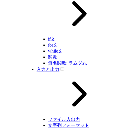
if文
for文
while文
関数
無名関数: ラムダ式
入力と出力
ファイル入出力
文字列フォーマット