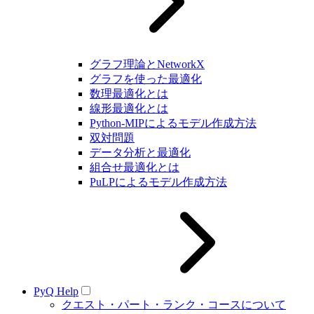
グラフ理論とNetworkX
グラフを使った最適化
数理最適化とは
線形最適化とは
Python-MIPによるモデル作成方法
双対問題
データ分析と最適化
組合せ最適化とは
PuLPによるモデル作成方法
PyQ Help
クエスト・パート・ランク・コースについて