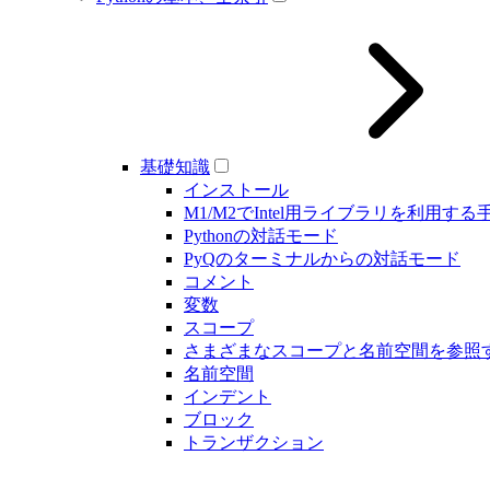
基礎知識
インストール
M1/M2でIntel用ライブラリを利用する
Pythonの対話モード
PyQのターミナルからの対話モード
コメント
変数
スコープ
さまざまなスコープと名前空間を参照
名前空間
インデント
ブロック
トランザクション