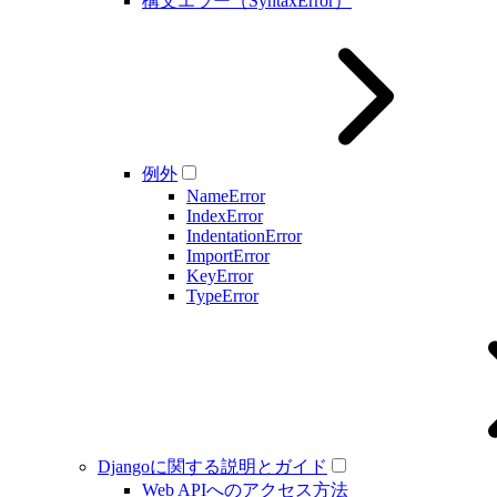
構文エラー（SyntaxError）
例外
NameError
IndexError
IndentationError
ImportError
KeyError
TypeError
Djangoに関する説明とガイド
Web APIへのアクセス方法