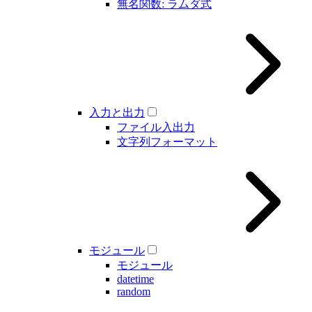
無名関数: ラムダ式
入力と出力
ファイル入出力
文字列フォーマット
モジュール
モジュール
datetime
random