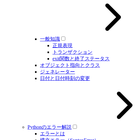
一般知識
正規表現
トランザクション
exit関数と終了ステータス
オブジェクト指向とクラス
ジェネレーター
日付と日付時刻の変更
Pythonのエラー解説
エラーとは