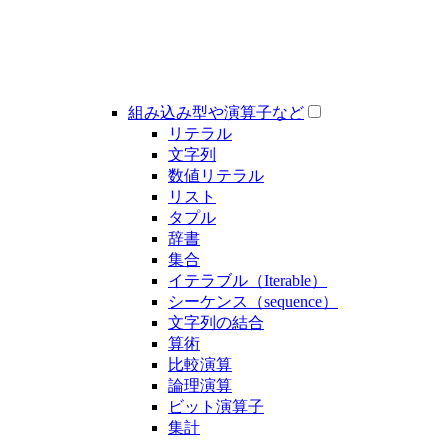
組み込み型や演算子など
リテラル
文字列
数値リテラル
リスト
タプル
辞書
集合
イテラブル（Iterable）
シーケンス（sequence）
文字列の結合
算術
比較演算
論理演算
ビット演算子
集計