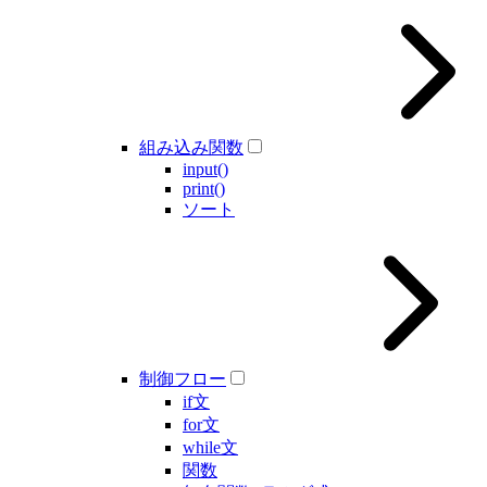
組み込み関数
input()
print()
ソート
制御フロー
if文
for文
while文
関数