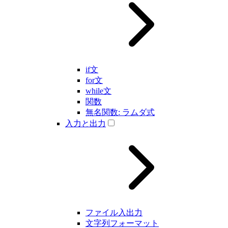
if文
for文
while文
関数
無名関数: ラムダ式
入力と出力
ファイル入出力
文字列フォーマット