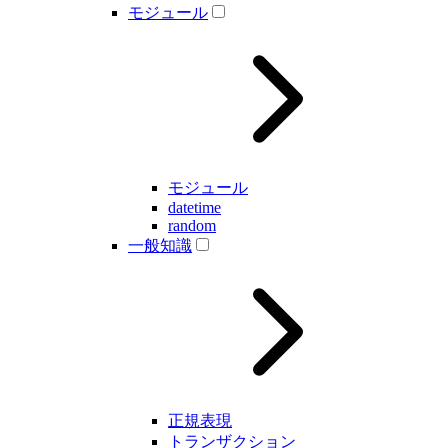
モジュール
モジュール
datetime
random
一般知識
正規表現
トランザクション