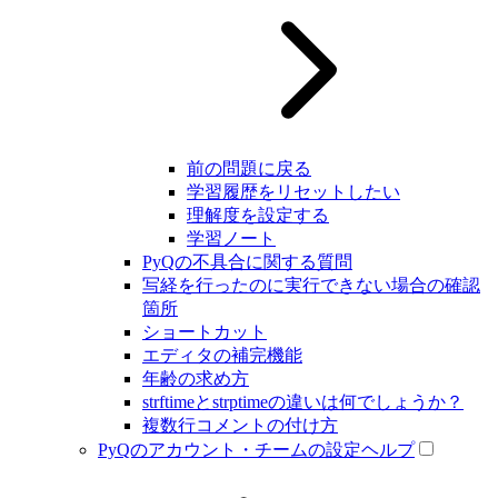
前の問題に戻る
学習履歴をリセットしたい
理解度を設定する
学習ノート
PyQの不具合に関する質問
写経を行ったのに実行できない場合の確認
箇所
ショートカット
エディタの補完機能
年齢の求め方
strftimeとstrptimeの違いは何でしょうか？
複数行コメントの付け方
PyQのアカウント・チームの設定ヘルプ