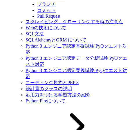
ブランチ
コミット
Pull Request
スクレイピング、クローリングする時の注意点
Webの技術について
SQL文法
SQLAlchemyとORM について
Python 3 エンジニア認定基礎試験 PyQクエスト対
応
Python 3 エンジニア認定データ分析試験 PyQクエ
スト対応
Python 3 エンジニア認定実践試験 PyQクエスト対
応
コーディング規約とPEP 8
統計量のクラスの説明
応用力をつける学習方法の紹介
Python Fireについて