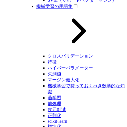
SVM（サポートベクターマシン）
機械学習の用語集
クロスバリデーション
特徴
ハイパーパラメーター
欠測値
マージン最大化
機械学習で持っておくべき数学的な知
識
過学習
前処理
次元削減
正則化
scikit-learn
標準化