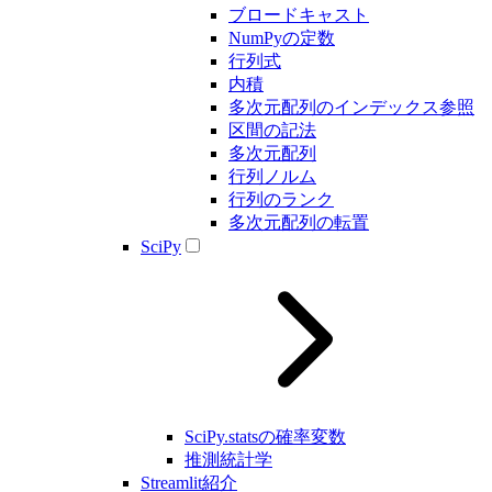
ブロードキャスト
NumPyの定数
行列式
内積
多次元配列のインデックス参照
区間の記法
多次元配列
行列ノルム
行列のランク
多次元配列の転置
SciPy
SciPy.statsの確率変数
推測統計学
Streamlit紹介