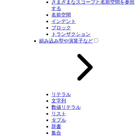
さまざまなスコープと名前空間を参照
する
名前空間
インデント
ブロック
トランザクション
組み込み型や演算子など
リテラル
文字列
数値リテラル
リスト
タプル
辞書
集合