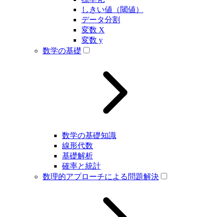
しきい値（閾値）
データ分割
変数 X
変数 y
数学の基礎
数学の基礎知識
線形代数
基礎解析
確率と統計
数理的アプローチによる問題解決