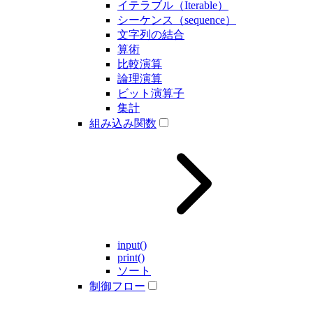
イテラブル（Iterable）
シーケンス（sequence）
文字列の結合
算術
比較演算
論理演算
ビット演算子
集計
組み込み関数
input()
print()
ソート
制御フロー