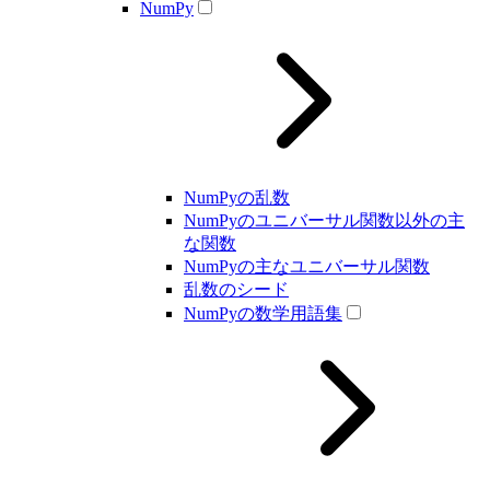
NumPy
NumPyの乱数
NumPyのユニバーサル関数以外の主
な関数
NumPyの主なユニバーサル関数
乱数のシード
NumPyの数学用語集