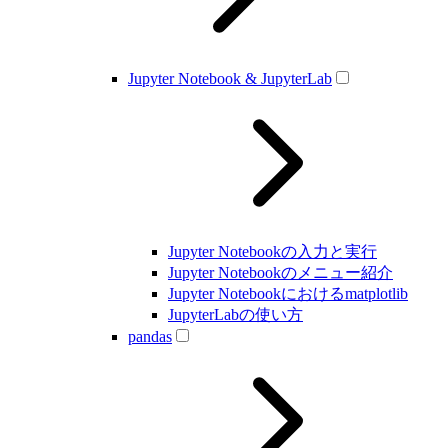
Jupyter Notebook & JupyterLab
Jupyter Notebookの入力と実行
Jupyter Notebookのメニュー紹介
Jupyter Notebookにおけるmatplotlib
JupyterLabの使い方
pandas