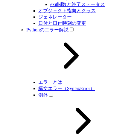
exit関数と終了ステータス
オブジェクト指向とクラス
ジェネレーター
日付と日付時刻の変更
Pythonのエラー解説
エラーとは
構文エラー（SyntaxError）
例外