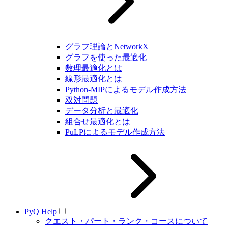
グラフ理論とNetworkX
グラフを使った最適化
数理最適化とは
線形最適化とは
Python-MIPによるモデル作成方法
双対問題
データ分析と最適化
組合せ最適化とは
PuLPによるモデル作成方法
PyQ Help
クエスト・パート・ランク・コースについて