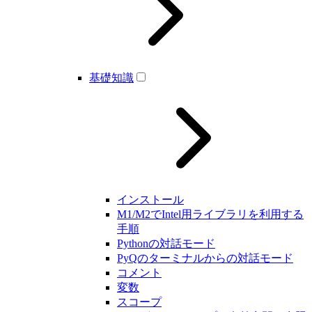
基礎知識
インストール
M1/M2でIntel用ライブラリを利用する
手順
Pythonの対話モード
PyQのターミナルからの対話モード
コメント
変数
スコープ