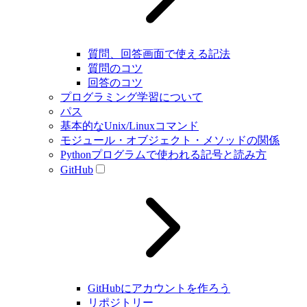
質問、回答画面で使える記法
質問のコツ
回答のコツ
プログラミング学習について
パス
基本的なUnix/Linuxコマンド
モジュール・オブジェクト・メソッドの関係
Pythonプログラムで使われる記号と読み方
GitHub
GitHubにアカウントを作ろう
リポジトリー