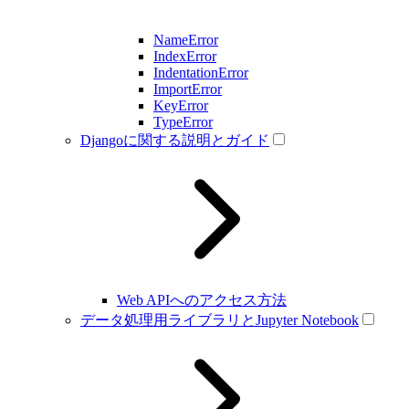
NameError
IndexError
IndentationError
ImportError
KeyError
TypeError
Djangoに関する説明とガイド
Web APIへのアクセス方法
データ処理用ライブラリとJupyter Notebook