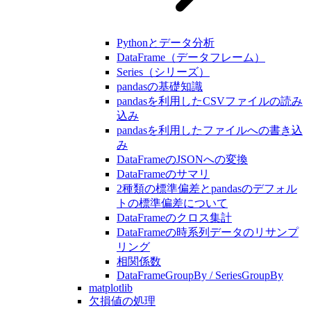
Pythonとデータ分析
DataFrame（データフレーム）
Series（シリーズ）
pandasの基礎知識
pandasを利用したCSVファイルの読み
込み
pandasを利用したファイルへの書き込
み
DataFrameのJSONへの変換
DataFrameのサマリ
2種類の標準偏差とpandasのデフォル
トの標準偏差について
DataFrameのクロス集計
DataFrameの時系列データのリサンプ
リング
相関係数
DataFrameGroupBy / SeriesGroupBy
matplotlib
欠損値の処理