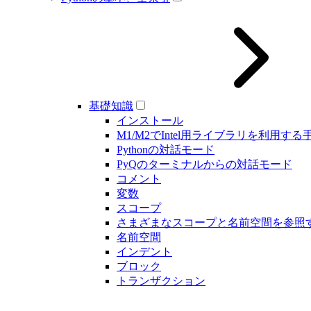
基礎知識
インストール
M1/M2でIntel用ライブラリを利用する
Pythonの対話モード
PyQのターミナルからの対話モード
コメント
変数
スコープ
さまざまなスコープと名前空間を参照
名前空間
インデント
ブロック
トランザクション