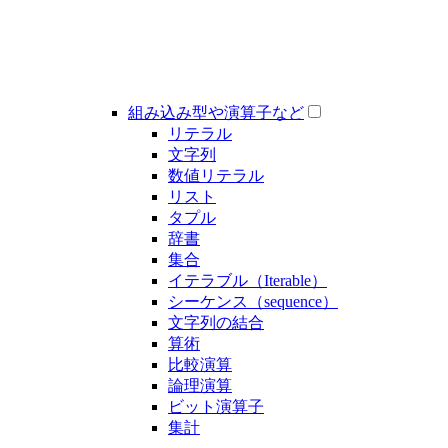
組み込み型や演算子など
リテラル
文字列
数値リテラル
リスト
タプル
辞書
集合
イテラブル（Iterable）
シーケンス（sequence）
文字列の結合
算術
比較演算
論理演算
ビット演算子
集計