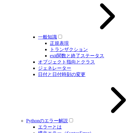
一般知識
正規表現
トランザクション
exit関数と終了ステータス
オブジェクト指向とクラス
ジェネレーター
日付と日付時刻の変更
Pythonのエラー解説
エラーとは