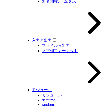
無名関数: ラムダ式
入力と出力
ファイル入出力
文字列フォーマット
モジュール
モジュール
datetime
random