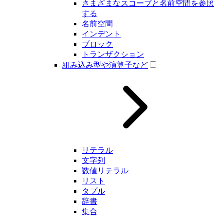
さまざまなスコープと名前空間を参照
する
名前空間
インデント
ブロック
トランザクション
組み込み型や演算子など
リテラル
文字列
数値リテラル
リスト
タプル
辞書
集合