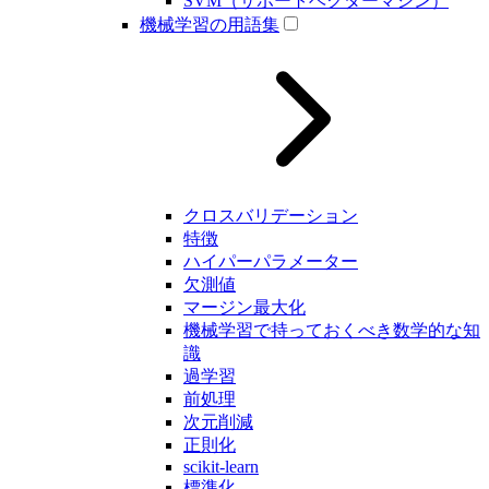
SVM（サポートベクターマシン）
機械学習の用語集
クロスバリデーション
特徴
ハイパーパラメーター
欠測値
マージン最大化
機械学習で持っておくべき数学的な知
識
過学習
前処理
次元削減
正則化
scikit-learn
標準化