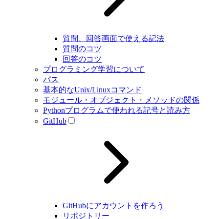
質問、回答画面で使える記法
質問のコツ
回答のコツ
プログラミング学習について
パス
基本的なUnix/Linuxコマンド
モジュール・オブジェクト・メソッドの関係
Pythonプログラムで使われる記号と読み方
GitHub
GitHubにアカウントを作ろう
リポジトリー