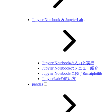
Jupyter Notebook & JupyterLab
Jupyter Notebookの入力と実行
Jupyter Notebookのメニュー紹介
Jupyter Notebookにおけるmatplotlib
JupyterLabの使い方
pandas