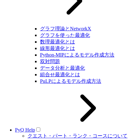
グラフ理論とNetworkX
グラフを使った最適化
数理最適化とは
線形最適化とは
Python-MIPによるモデル作成方法
双対問題
データ分析と最適化
組合せ最適化とは
PuLPによるモデル作成方法
PyQ Help
クエスト・パート・ランク・コースについて