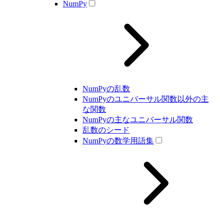
NumPy
NumPyの乱数
NumPyのユニバーサル関数以外の主
な関数
NumPyの主なユニバーサル関数
乱数のシード
NumPyの数学用語集