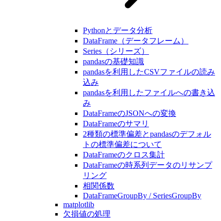
Pythonとデータ分析
DataFrame（データフレーム）
Series（シリーズ）
pandasの基礎知識
pandasを利用したCSVファイルの読み
込み
pandasを利用したファイルへの書き込
み
DataFrameのJSONへの変換
DataFrameのサマリ
2種類の標準偏差とpandasのデフォル
トの標準偏差について
DataFrameのクロス集計
DataFrameの時系列データのリサンプ
リング
相関係数
DataFrameGroupBy / SeriesGroupBy
matplotlib
欠損値の処理