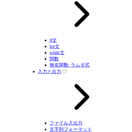
if文
for文
while文
関数
無名関数: ラムダ式
入力と出力
ファイル入出力
文字列フォーマット