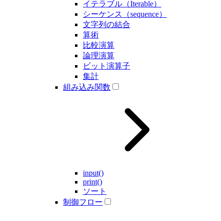
イテラブル（Iterable）
シーケンス（sequence）
文字列の結合
算術
比較演算
論理演算
ビット演算子
集計
組み込み関数
input()
print()
ソート
制御フロー