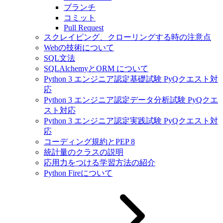
ブランチ
コミット
Pull Request
スクレイピング、クローリングする時の注意点
Webの技術について
SQL文法
SQLAlchemyとORM について
Python 3 エンジニア認定基礎試験 PyQクエスト対
応
Python 3 エンジニア認定データ分析試験 PyQクエ
スト対応
Python 3 エンジニア認定実践試験 PyQクエスト対
応
コーディング規約とPEP 8
統計量のクラスの説明
応用力をつける学習方法の紹介
Python Fireについて