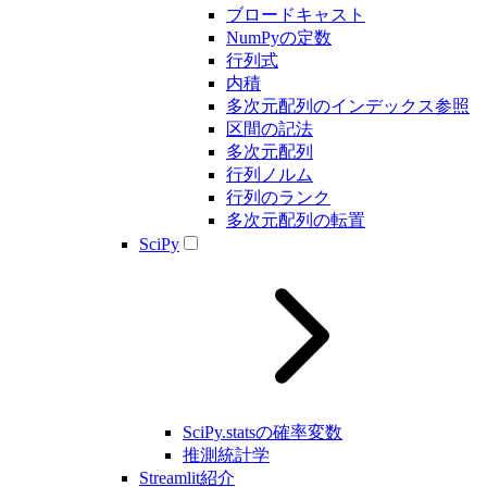
ブロードキャスト
NumPyの定数
行列式
内積
多次元配列のインデックス参照
区間の記法
多次元配列
行列ノルム
行列のランク
多次元配列の転置
SciPy
SciPy.statsの確率変数
推測統計学
Streamlit紹介