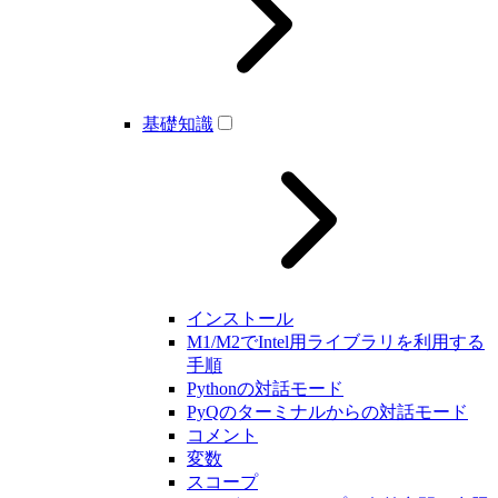
基礎知識
インストール
M1/M2でIntel用ライブラリを利用する
手順
Pythonの対話モード
PyQのターミナルからの対話モード
コメント
変数
スコープ