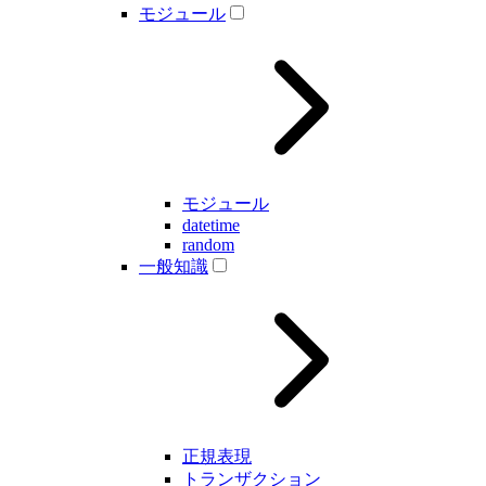
モジュール
モジュール
datetime
random
一般知識
正規表現
トランザクション