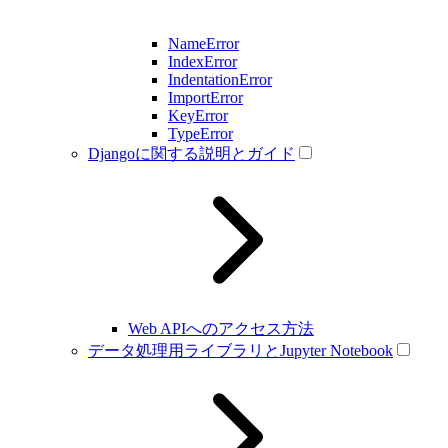
NameError
IndexError
IndentationError
ImportError
KeyError
TypeError
Djangoに関する説明とガイド
Web APIへのアクセス方法
データ処理用ライブラリとJupyter Notebook