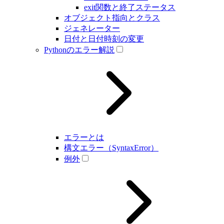
exit関数と終了ステータス
オブジェクト指向とクラス
ジェネレーター
日付と日付時刻の変更
Pythonのエラー解説
エラーとは
構文エラー（SyntaxError）
例外