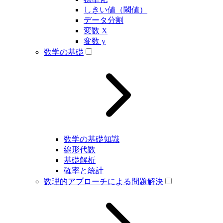
しきい値（閾値）
データ分割
変数 X
変数 y
数学の基礎
数学の基礎知識
線形代数
基礎解析
確率と統計
数理的アプローチによる問題解決