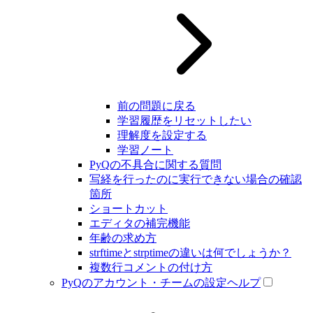
前の問題に戻る
学習履歴をリセットしたい
理解度を設定する
学習ノート
PyQの不具合に関する質問
写経を行ったのに実行できない場合の確認
箇所
ショートカット
エディタの補完機能
年齢の求め方
strftimeとstrptimeの違いは何でしょうか？
複数行コメントの付け方
PyQのアカウント・チームの設定ヘルプ