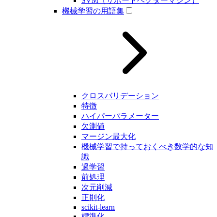
SVM（サポートベクターマシン）
機械学習の用語集
クロスバリデーション
特徴
ハイパーパラメーター
欠測値
マージン最大化
機械学習で持っておくべき数学的な知
識
過学習
前処理
次元削減
正則化
scikit-learn
標準化