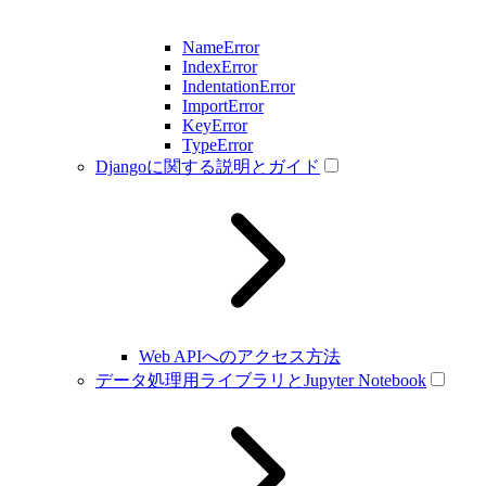
NameError
IndexError
IndentationError
ImportError
KeyError
TypeError
Djangoに関する説明とガイド
Web APIへのアクセス方法
データ処理用ライブラリとJupyter Notebook