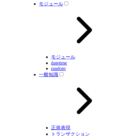
モジュール
モジュール
datetime
random
一般知識
正規表現
トランザクション