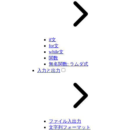
if文
for文
while文
関数
無名関数: ラムダ式
入力と出力
ファイル入出力
文字列フォーマット