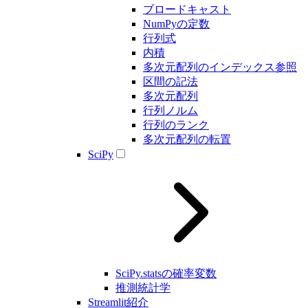
ブロードキャスト
NumPyの定数
行列式
内積
多次元配列のインデックス参照
区間の記法
多次元配列
行列ノルム
行列のランク
多次元配列の転置
SciPy
SciPy.statsの確率変数
推測統計学
Streamlit紹介