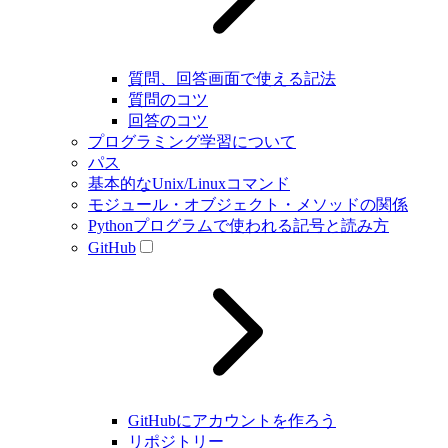
質問、回答画面で使える記法
質問のコツ
回答のコツ
プログラミング学習について
パス
基本的なUnix/Linuxコマンド
モジュール・オブジェクト・メソッドの関係
Pythonプログラムで使われる記号と読み方
GitHub
GitHubにアカウントを作ろう
リポジトリー