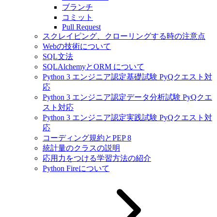
ブランチ
コミット
Pull Request
スクレイピング、クローリングする時の注意点
Webの技術について
SQL文法
SQLAlchemyとORM について
Python 3 エンジニア認定基礎試験 PyQクエスト対
応
Python 3 エンジニア認定データ分析試験 PyQクエ
スト対応
Python 3 エンジニア認定実践試験 PyQクエスト対
応
コーディング規約とPEP 8
統計量のクラスの説明
応用力をつける学習方法の紹介
Python Fireについて