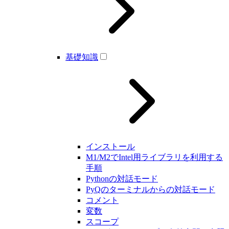
基礎知識
インストール
M1/M2でIntel用ライブラリを利用する
手順
Pythonの対話モード
PyQのターミナルからの対話モード
コメント
変数
スコープ