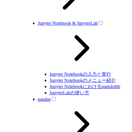
Jupyter Notebook & JupyterLab
Jupyter Notebookの入力と実行
Jupyter Notebookのメニュー紹介
Jupyter Notebookにおけるmatplotlib
JupyterLabの使い方
pandas