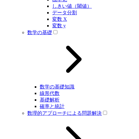
しきい値（閾値）
データ分割
変数 X
変数 y
数学の基礎
数学の基礎知識
線形代数
基礎解析
確率と統計
数理的アプローチによる問題解決