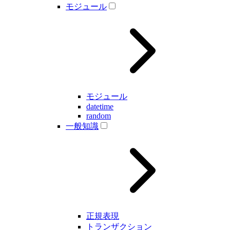
モジュール
モジュール
datetime
random
一般知識
正規表現
トランザクション