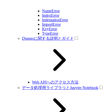
NameError
IndexError
IndentationError
ImportError
KeyError
TypeError
Djangoに関する説明とガイド
Web APIへのアクセス方法
データ処理用ライブラリとJupyter Notebook