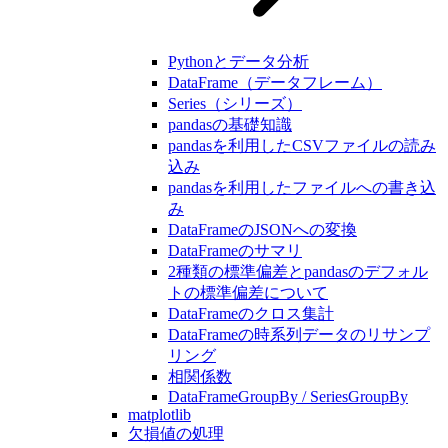
Pythonとデータ分析
DataFrame（データフレーム）
Series（シリーズ）
pandasの基礎知識
pandasを利用したCSVファイルの読み
込み
pandasを利用したファイルへの書き込
み
DataFrameのJSONへの変換
DataFrameのサマリ
2種類の標準偏差とpandasのデフォル
トの標準偏差について
DataFrameのクロス集計
DataFrameの時系列データのリサンプ
リング
相関係数
DataFrameGroupBy / SeriesGroupBy
matplotlib
欠損値の処理