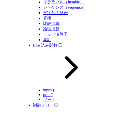
イテラブル（Iterable）
シーケンス（sequence）
文字列の結合
算術
比較演算
論理演算
ビット演算子
集計
組み込み関数
input()
print()
ソート
制御フロー