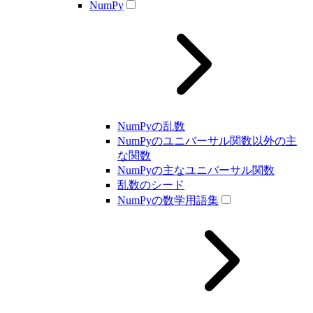
NumPy
NumPyの乱数
NumPyのユニバーサル関数以外の主
な関数
NumPyの主なユニバーサル関数
乱数のシード
NumPyの数学用語集