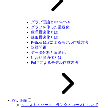
グラフ理論とNetworkX
グラフを使った最適化
数理最適化とは
線形最適化とは
Python-MIPによるモデル作成方法
双対問題
データ分析と最適化
組合せ最適化とは
PuLPによるモデル作成方法
PyQ Help
クエスト・パート・ランク・コースについて