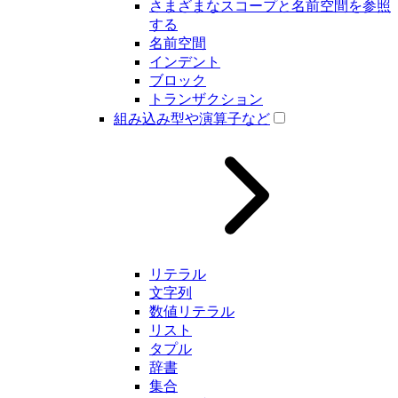
さまざまなスコープと名前空間を参照
する
名前空間
インデント
ブロック
トランザクション
組み込み型や演算子など
リテラル
文字列
数値リテラル
リスト
タプル
辞書
集合