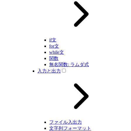
if文
for文
while文
関数
無名関数: ラムダ式
入力と出力
ファイル入出力
文字列フォーマット