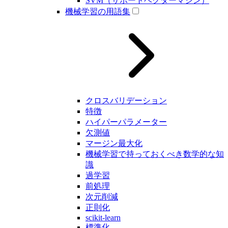
SVM（サポートベクターマシン）
機械学習の用語集
クロスバリデーション
特徴
ハイパーパラメーター
欠測値
マージン最大化
機械学習で持っておくべき数学的な知
識
過学習
前処理
次元削減
正則化
scikit-learn
標準化