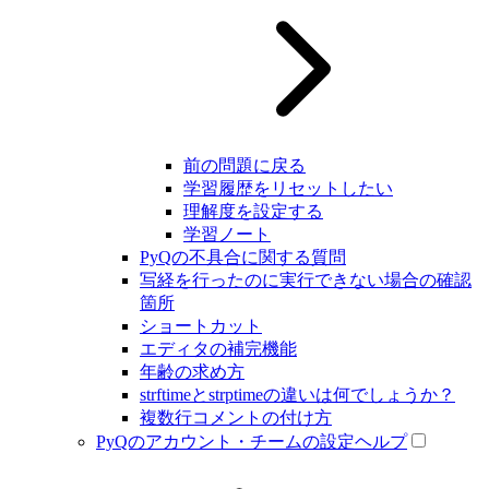
前の問題に戻る
学習履歴をリセットしたい
理解度を設定する
学習ノート
PyQの不具合に関する質問
写経を行ったのに実行できない場合の確認
箇所
ショートカット
エディタの補完機能
年齢の求め方
strftimeとstrptimeの違いは何でしょうか？
複数行コメントの付け方
PyQのアカウント・チームの設定ヘルプ