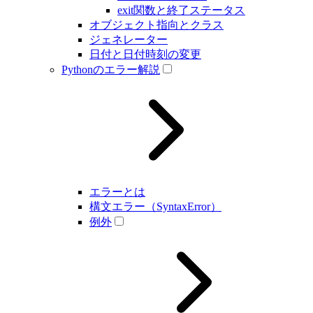
exit関数と終了ステータス
オブジェクト指向とクラス
ジェネレーター
日付と日付時刻の変更
Pythonのエラー解説
エラーとは
構文エラー（SyntaxError）
例外