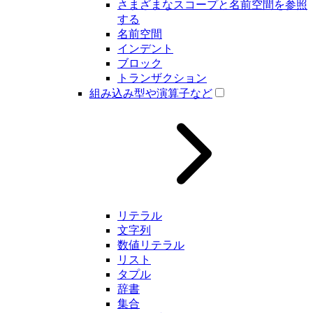
さまざまなスコープと名前空間を参照
する
名前空間
インデント
ブロック
トランザクション
組み込み型や演算子など
リテラル
文字列
数値リテラル
リスト
タプル
辞書
集合