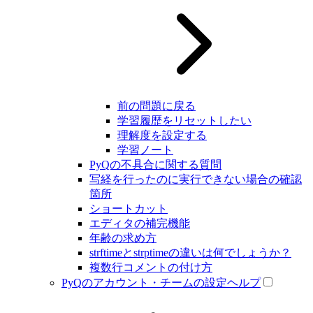
前の問題に戻る
学習履歴をリセットしたい
理解度を設定する
学習ノート
PyQの不具合に関する質問
写経を行ったのに実行できない場合の確認
箇所
ショートカット
エディタの補完機能
年齢の求め方
strftimeとstrptimeの違いは何でしょうか？
複数行コメントの付け方
PyQのアカウント・チームの設定ヘルプ