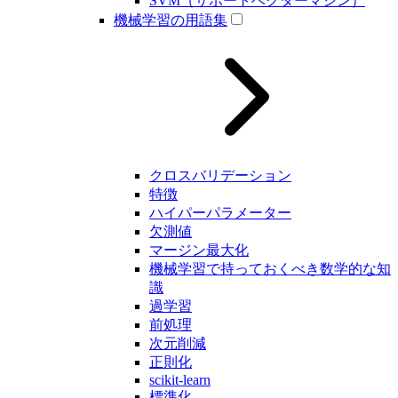
SVM（サポートベクターマシン）
機械学習の用語集
クロスバリデーション
特徴
ハイパーパラメーター
欠測値
マージン最大化
機械学習で持っておくべき数学的な知
識
過学習
前処理
次元削減
正則化
scikit-learn
標準化