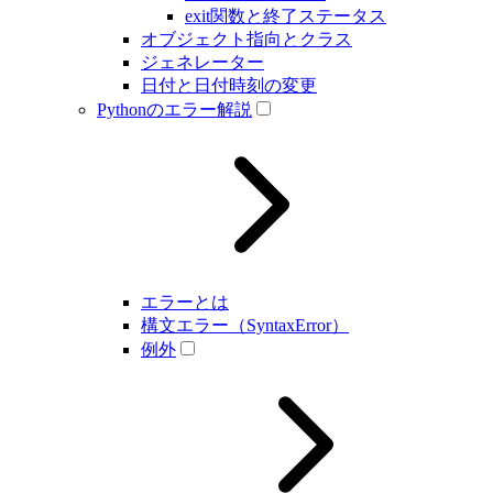
exit関数と終了ステータス
オブジェクト指向とクラス
ジェネレーター
日付と日付時刻の変更
Pythonのエラー解説
エラーとは
構文エラー（SyntaxError）
例外