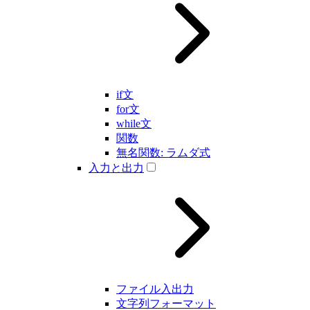
if文
for文
while文
関数
無名関数: ラムダ式
入力と出力
ファイル入出力
文字列フォーマット