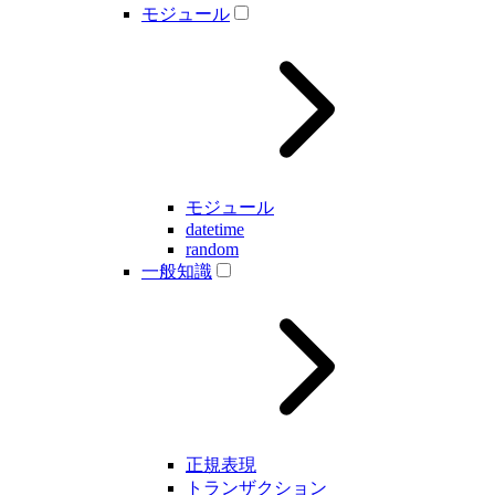
モジュール
モジュール
datetime
random
一般知識
正規表現
トランザクション