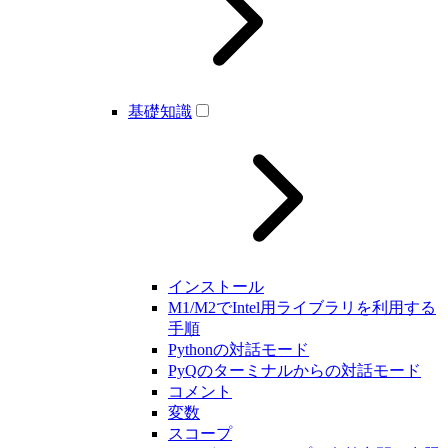
基礎知識
インストール
M1/M2でIntel用ライブラリを利用する
手順
Pythonの対話モード
PyQのターミナルからの対話モード
コメント
変数
スコープ