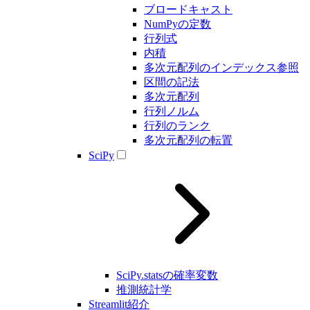
ブロードキャスト
NumPyの定数
行列式
内積
多次元配列のインデックス参照
区間の記法
多次元配列
行列ノルム
行列のランク
多次元配列の転置
SciPy
SciPy.statsの確率変数
推測統計学
Streamlit紹介