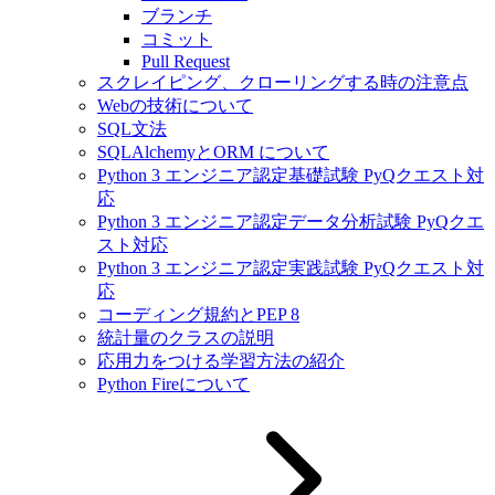
ブランチ
コミット
Pull Request
スクレイピング、クローリングする時の注意点
Webの技術について
SQL文法
SQLAlchemyとORM について
Python 3 エンジニア認定基礎試験 PyQクエスト対
応
Python 3 エンジニア認定データ分析試験 PyQクエ
スト対応
Python 3 エンジニア認定実践試験 PyQクエスト対
応
コーディング規約とPEP 8
統計量のクラスの説明
応用力をつける学習方法の紹介
Python Fireについて