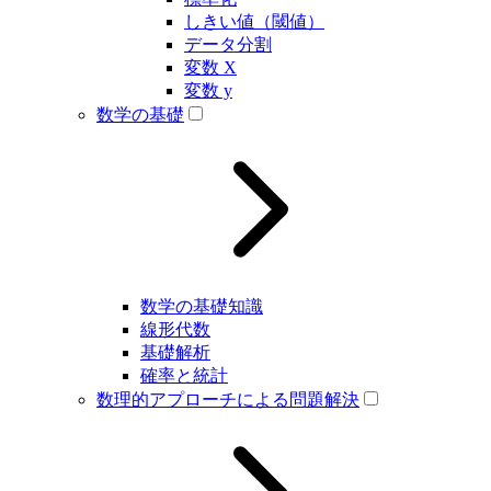
しきい値（閾値）
データ分割
変数 X
変数 y
数学の基礎
数学の基礎知識
線形代数
基礎解析
確率と統計
数理的アプローチによる問題解決