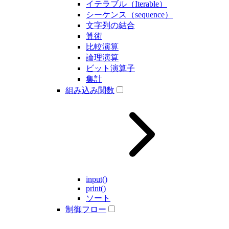
イテラブル（Iterable）
シーケンス（sequence）
文字列の結合
算術
比較演算
論理演算
ビット演算子
集計
組み込み関数
input()
print()
ソート
制御フロー