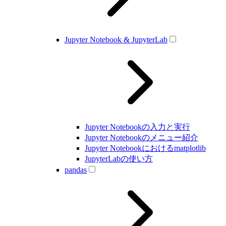
Jupyter Notebook & JupyterLab
Jupyter Notebookの入力と実行
Jupyter Notebookのメニュー紹介
Jupyter Notebookにおけるmatplotlib
JupyterLabの使い方
pandas