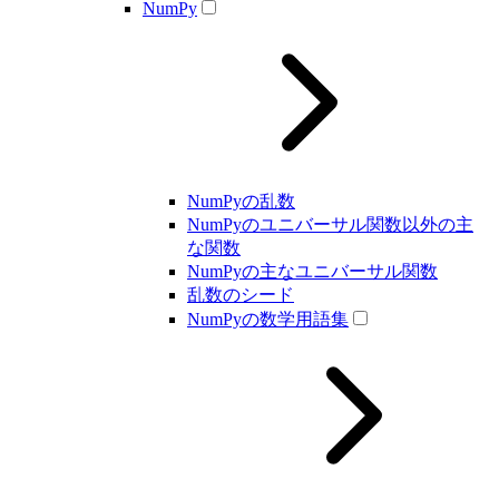
NumPy
NumPyの乱数
NumPyのユニバーサル関数以外の主
な関数
NumPyの主なユニバーサル関数
乱数のシード
NumPyの数学用語集