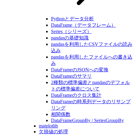
Pythonとデータ分析
DataFrame（データフレーム）
Series（シリーズ）
pandasの基礎知識
pandasを利用したCSVファイルの読み
込み
pandasを利用したファイルへの書き込
み
DataFrameのJSONへの変換
DataFrameのサマリ
2種類の標準偏差とpandasのデフォル
トの標準偏差について
DataFrameのクロス集計
DataFrameの時系列データのリサンプ
リング
相関係数
DataFrameGroupBy / SeriesGroupBy
matplotlib
欠損値の処理