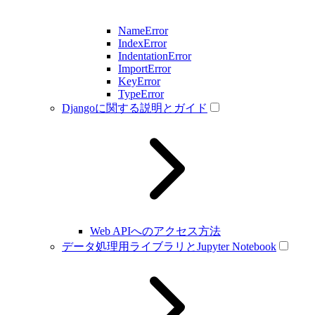
NameError
IndexError
IndentationError
ImportError
KeyError
TypeError
Djangoに関する説明とガイド
Web APIへのアクセス方法
データ処理用ライブラリとJupyter Notebook