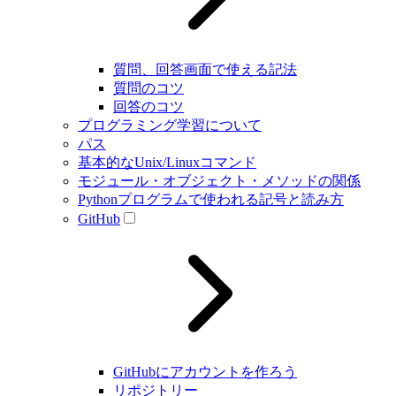
質問、回答画面で使える記法
質問のコツ
回答のコツ
プログラミング学習について
パス
基本的なUnix/Linuxコマンド
モジュール・オブジェクト・メソッドの関係
Pythonプログラムで使われる記号と読み方
GitHub
GitHubにアカウントを作ろう
リポジトリー