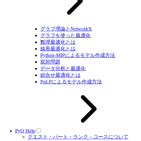
グラフ理論とNetworkX
グラフを使った最適化
数理最適化とは
線形最適化とは
Python-MIPによるモデル作成方法
双対問題
データ分析と最適化
組合せ最適化とは
PuLPによるモデル作成方法
PyQ Help
クエスト・パート・ランク・コースについて