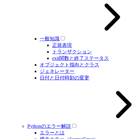
一般知識
正規表現
トランザクション
exit関数と終了ステータス
オブジェクト指向とクラス
ジェネレーター
日付と日付時刻の変更
Pythonのエラー解説
エラーとは