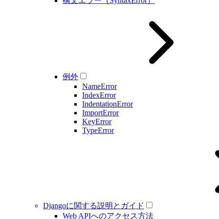
構文エラー（SyntaxError）
例外
NameError
IndexError
IndentationError
ImportError
KeyError
TypeError
Djangoに関する説明とガイド
Web APIへのアクセス方法