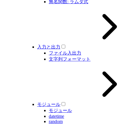
無名関数: ラムダ式
入力と出力
ファイル入出力
文字列フォーマット
モジュール
モジュール
datetime
random