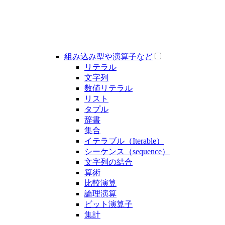
組み込み型や演算子など
リテラル
文字列
数値リテラル
リスト
タプル
辞書
集合
イテラブル（Iterable）
シーケンス（sequence）
文字列の結合
算術
比較演算
論理演算
ビット演算子
集計