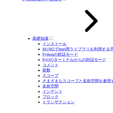
基礎知識
インストール
M1/M2でIntel用ライブラリを利用する
Pythonの対話モード
PyQのターミナルからの対話モード
コメント
変数
スコープ
さまざまなスコープと名前空間を参照
名前空間
インデント
ブロック
トランザクション