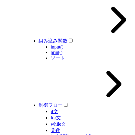
組み込み関数
input()
print()
ソート
制御フロー
if文
for文
while文
関数