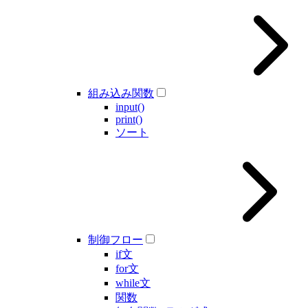
組み込み関数
input()
print()
ソート
制御フロー
if文
for文
while文
関数