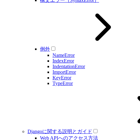
構文エラー（SyntaxError）
例外
NameError
IndexError
IndentationError
ImportError
KeyError
TypeError
Djangoに関する説明とガイド
Web APIへのアクセス方法