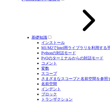
基礎知識
インストール
M1/M2でIntel用ライブラリを利用する
Pythonの対話モード
PyQのターミナルからの対話モード
コメント
変数
スコープ
さまざまなスコープと名前空間を参照
名前空間
インデント
ブロック
トランザクション