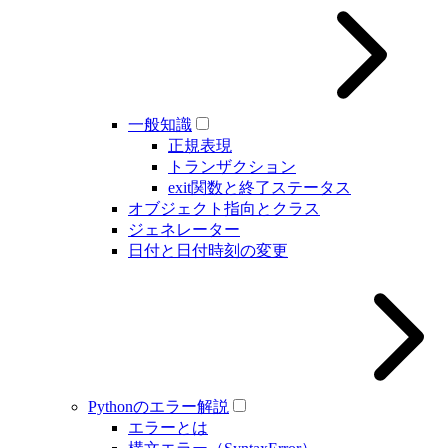
一般知識
正規表現
トランザクション
exit関数と終了ステータス
オブジェクト指向とクラス
ジェネレーター
日付と日付時刻の変更
Pythonのエラー解説
エラーとは