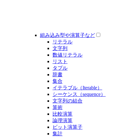
組み込み型や演算子など
リテラル
文字列
数値リテラル
リスト
タプル
辞書
集合
イテラブル（Iterable）
シーケンス（sequence）
文字列の結合
算術
比較演算
論理演算
ビット演算子
集計