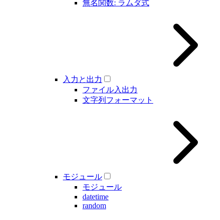
無名関数: ラムダ式
入力と出力
ファイル入出力
文字列フォーマット
モジュール
モジュール
datetime
random