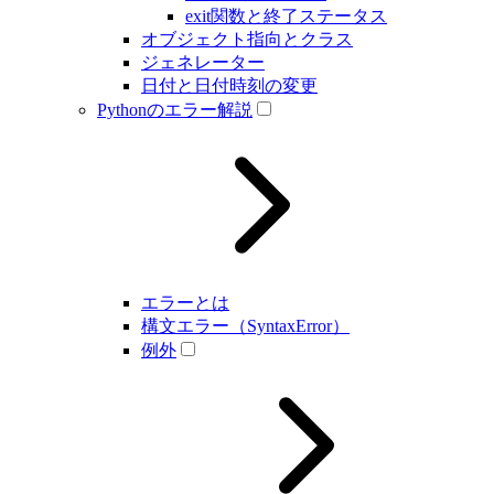
exit関数と終了ステータス
オブジェクト指向とクラス
ジェネレーター
日付と日付時刻の変更
Pythonのエラー解説
エラーとは
構文エラー（SyntaxError）
例外