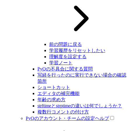
前の問題に戻る
学習履歴をリセットしたい
理解度を設定する
学習ノート
PyQの不具合に関する質問
写経を行ったのに実行できない場合の確認
箇所
ショートカット
エディタの補完機能
年齢の求め方
strftimeとstrptimeの違いは何でしょうか？
複数行コメントの付け方
PyQのアカウント・チームの設定ヘルプ