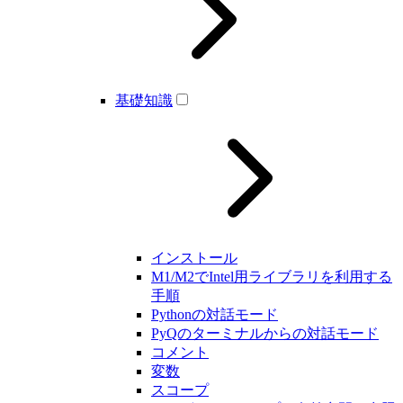
基礎知識
インストール
M1/M2でIntel用ライブラリを利用する
手順
Pythonの対話モード
PyQのターミナルからの対話モード
コメント
変数
スコープ