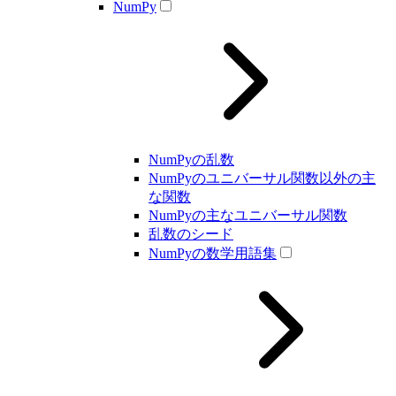
NumPy
NumPyの乱数
NumPyのユニバーサル関数以外の主
な関数
NumPyの主なユニバーサル関数
乱数のシード
NumPyの数学用語集