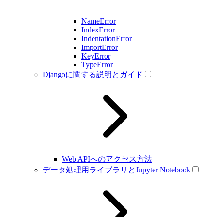
NameError
IndexError
IndentationError
ImportError
KeyError
TypeError
Djangoに関する説明とガイド
Web APIへのアクセス方法
データ処理用ライブラリとJupyter Notebook