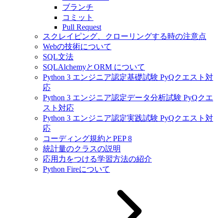
ブランチ
コミット
Pull Request
スクレイピング、クローリングする時の注意点
Webの技術について
SQL文法
SQLAlchemyとORM について
Python 3 エンジニア認定基礎試験 PyQクエスト対
応
Python 3 エンジニア認定データ分析試験 PyQクエ
スト対応
Python 3 エンジニア認定実践試験 PyQクエスト対
応
コーディング規約とPEP 8
統計量のクラスの説明
応用力をつける学習方法の紹介
Python Fireについて