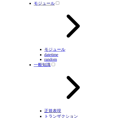
モジュール
モジュール
datetime
random
一般知識
正規表現
トランザクション