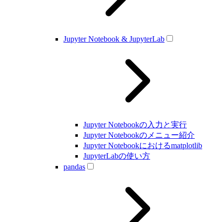
Jupyter Notebook & JupyterLab
Jupyter Notebookの入力と実行
Jupyter Notebookのメニュー紹介
Jupyter Notebookにおけるmatplotlib
JupyterLabの使い方
pandas