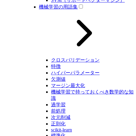
SVM（サポートベクターマシン）
機械学習の用語集
クロスバリデーション
特徴
ハイパーパラメーター
欠測値
マージン最大化
機械学習で持っておくべき数学的な知
識
過学習
前処理
次元削減
正則化
scikit-learn
標準化