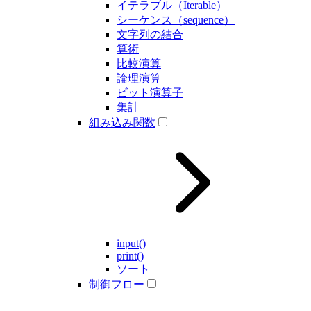
イテラブル（Iterable）
シーケンス（sequence）
文字列の結合
算術
比較演算
論理演算
ビット演算子
集計
組み込み関数
input()
print()
ソート
制御フロー