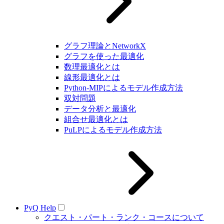
グラフ理論とNetworkX
グラフを使った最適化
数理最適化とは
線形最適化とは
Python-MIPによるモデル作成方法
双対問題
データ分析と最適化
組合せ最適化とは
PuLPによるモデル作成方法
PyQ Help
クエスト・パート・ランク・コースについて