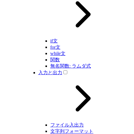
if文
for文
while文
関数
無名関数: ラムダ式
入力と出力
ファイル入出力
文字列フォーマット