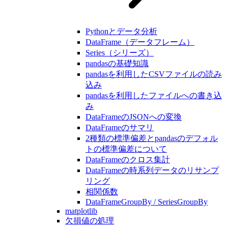
Pythonとデータ分析
DataFrame（データフレーム）
Series（シリーズ）
pandasの基礎知識
pandasを利用したCSVファイルの読み
込み
pandasを利用したファイルへの書き込
み
DataFrameのJSONへの変換
DataFrameのサマリ
2種類の標準偏差とpandasのデフォル
トの標準偏差について
DataFrameのクロス集計
DataFrameの時系列データのリサンプ
リング
相関係数
DataFrameGroupBy / SeriesGroupBy
matplotlib
欠損値の処理