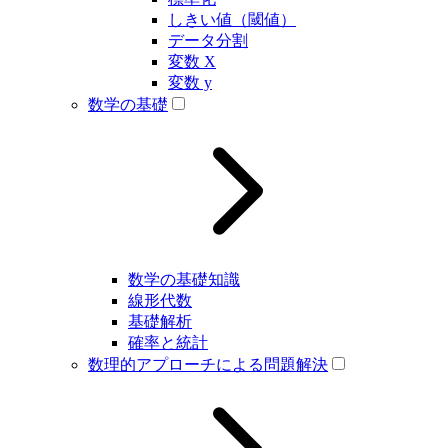
しきい値（閾値）
データ分割
変数 X
変数 y
数学の基礎
数学の基礎知識
線形代数
基礎解析
確率と統計
数理的アプローチによる問題解決