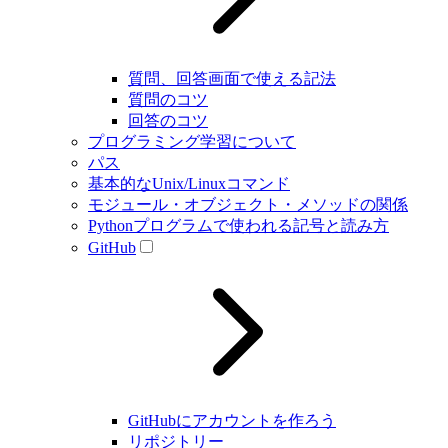
質問、回答画面で使える記法
質問のコツ
回答のコツ
プログラミング学習について
パス
基本的なUnix/Linuxコマンド
モジュール・オブジェクト・メソッドの関係
Pythonプログラムで使われる記号と読み方
GitHub
GitHubにアカウントを作ろう
リポジトリー