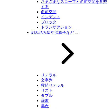
さまざまなスコープと名前空間を参照
する
名前空間
インデント
ブロック
トランザクション
組み込み型や演算子など
リテラル
文字列
数値リテラル
リスト
タプル
辞書
集合