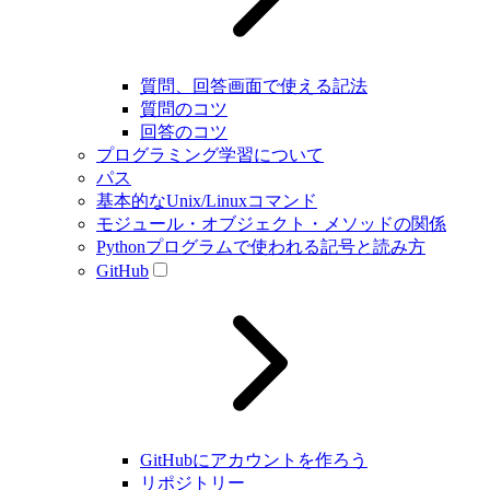
質問、回答画面で使える記法
質問のコツ
回答のコツ
プログラミング学習について
パス
基本的なUnix/Linuxコマンド
モジュール・オブジェクト・メソッドの関係
Pythonプログラムで使われる記号と読み方
GitHub
GitHubにアカウントを作ろう
リポジトリー