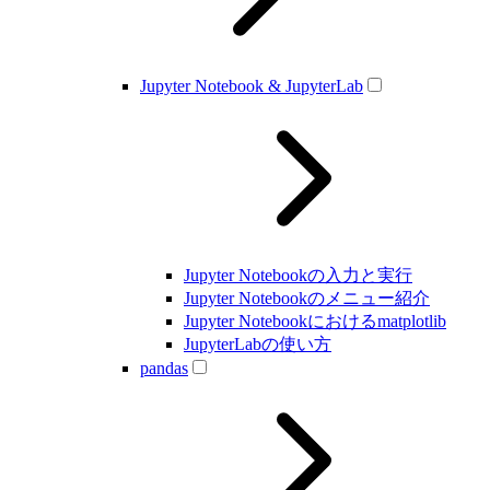
Jupyter Notebook & JupyterLab
Jupyter Notebookの入力と実行
Jupyter Notebookのメニュー紹介
Jupyter Notebookにおけるmatplotlib
JupyterLabの使い方
pandas