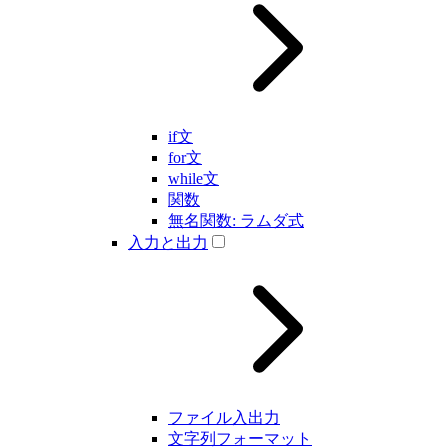
if文
for文
while文
関数
無名関数: ラムダ式
入力と出力
ファイル入出力
文字列フォーマット