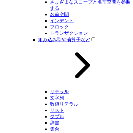
さまざまなスコープと名前空間を参照
する
名前空間
インデント
ブロック
トランザクション
組み込み型や演算子など
リテラル
文字列
数値リテラル
リスト
タプル
辞書
集合