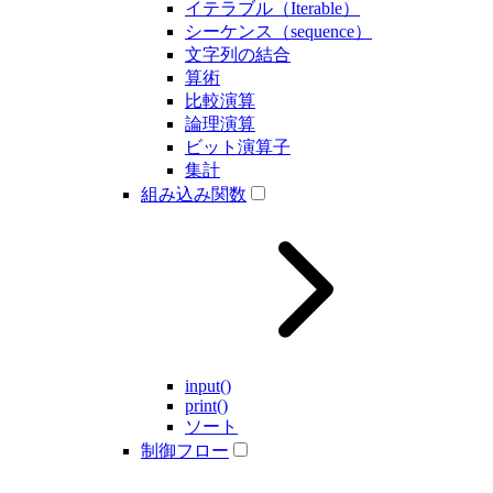
イテラブル（Iterable）
シーケンス（sequence）
文字列の結合
算術
比較演算
論理演算
ビット演算子
集計
組み込み関数
input()
print()
ソート
制御フロー