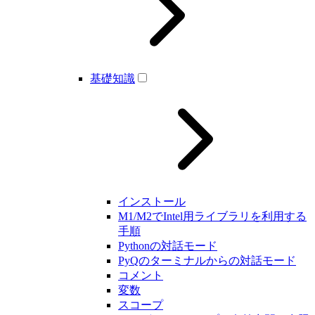
基礎知識
インストール
M1/M2でIntel用ライブラリを利用する
手順
Pythonの対話モード
PyQのターミナルからの対話モード
コメント
変数
スコープ