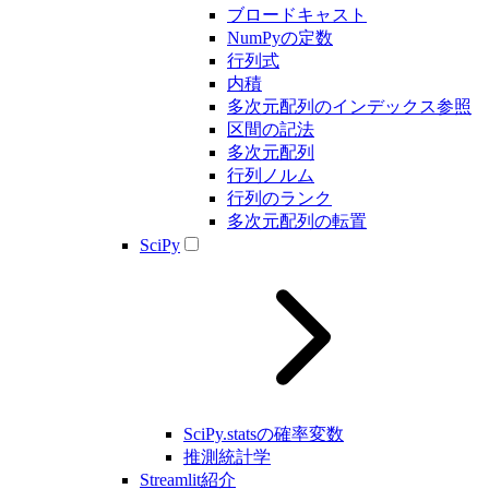
ブロードキャスト
NumPyの定数
行列式
内積
多次元配列のインデックス参照
区間の記法
多次元配列
行列ノルム
行列のランク
多次元配列の転置
SciPy
SciPy.statsの確率変数
推測統計学
Streamlit紹介