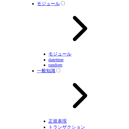
モジュール
モジュール
datetime
random
一般知識
正規表現
トランザクション