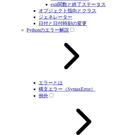
exit関数と終了ステータス
オブジェクト指向とクラス
ジェネレーター
日付と日付時刻の変更
Pythonのエラー解説
エラーとは
構文エラー（SyntaxError）
例外