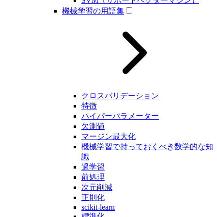
SVM（サポートベクターマシン）
機械学習の用語集
クロスバリデーション
特徴
ハイパーパラメーター
欠測値
マージン最大化
機械学習で持っておくべき数学的な知
識
過学習
前処理
次元削減
正則化
scikit-learn
標準化