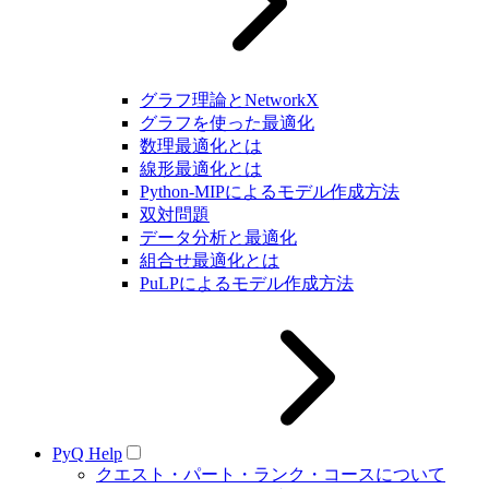
グラフ理論とNetworkX
グラフを使った最適化
数理最適化とは
線形最適化とは
Python-MIPによるモデル作成方法
双対問題
データ分析と最適化
組合せ最適化とは
PuLPによるモデル作成方法
PyQ Help
クエスト・パート・ランク・コースについて