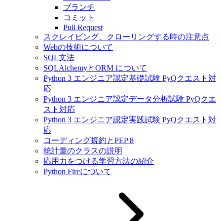
ブランチ
コミット
Pull Request
スクレイピング、クローリングする時の注意点
Webの技術について
SQL文法
SQLAlchemyとORM について
Python 3 エンジニア認定基礎試験 PyQクエスト対
応
Python 3 エンジニア認定データ分析試験 PyQクエ
スト対応
Python 3 エンジニア認定実践試験 PyQクエスト対
応
コーディング規約とPEP 8
統計量のクラスの説明
応用力をつける学習方法の紹介
Python Fireについて