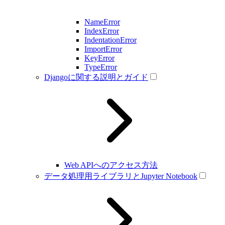
NameError
IndexError
IndentationError
ImportError
KeyError
TypeError
Djangoに関する説明とガイド
Web APIへのアクセス方法
データ処理用ライブラリとJupyter Notebook