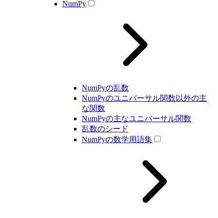
NumPy
NumPyの乱数
NumPyのユニバーサル関数以外の主
な関数
NumPyの主なユニバーサル関数
乱数のシード
NumPyの数学用語集