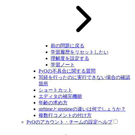
前の問題に戻る
学習履歴をリセットしたい
理解度を設定する
学習ノート
PyQの不具合に関する質問
写経を行ったのに実行できない場合の確認
箇所
ショートカット
エディタの補完機能
年齢の求め方
strftimeとstrptimeの違いは何でしょうか？
複数行コメントの付け方
PyQのアカウント・チームの設定ヘルプ