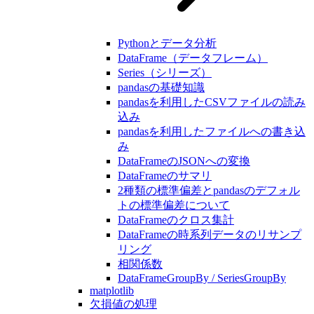
Pythonとデータ分析
DataFrame（データフレーム）
Series（シリーズ）
pandasの基礎知識
pandasを利用したCSVファイルの読み
込み
pandasを利用したファイルへの書き込
み
DataFrameのJSONへの変換
DataFrameのサマリ
2種類の標準偏差とpandasのデフォル
トの標準偏差について
DataFrameのクロス集計
DataFrameの時系列データのリサンプ
リング
相関係数
DataFrameGroupBy / SeriesGroupBy
matplotlib
欠損値の処理