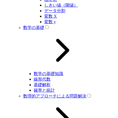
しきい値（閾値）
データ分割
変数 X
変数 y
数学の基礎
数学の基礎知識
線形代数
基礎解析
確率と統計
数理的アプローチによる問題解決