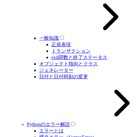
一般知識
正規表現
トランザクション
exit関数と終了ステータス
オブジェクト指向とクラス
ジェネレーター
日付と日付時刻の変更
Pythonのエラー解説
エラーとは