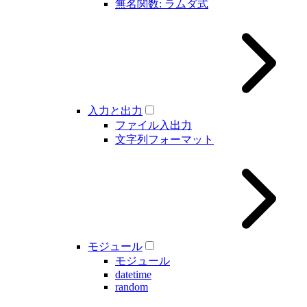
無名関数: ラムダ式
入力と出力
ファイル入出力
文字列フォーマット
モジュール
モジュール
datetime
random