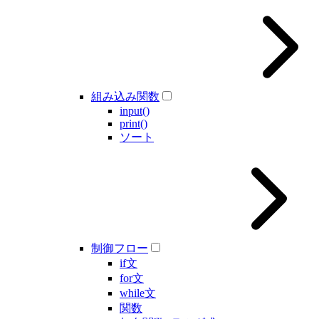
組み込み関数
input()
print()
ソート
制御フロー
if文
for文
while文
関数