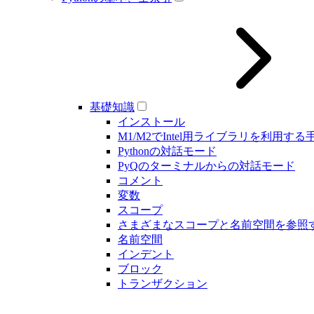
基礎知識
インストール
M1/M2でIntel用ライブラリを利用する
Pythonの対話モード
PyQのターミナルからの対話モード
コメント
変数
スコープ
さまざまなスコープと名前空間を参照
名前空間
インデント
ブロック
トランザクション