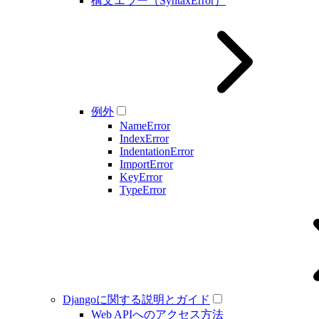
構文エラー（SyntaxError）
例外
NameError
IndexError
IndentationError
ImportError
KeyError
TypeError
Djangoに関する説明とガイド
Web APIへのアクセス方法