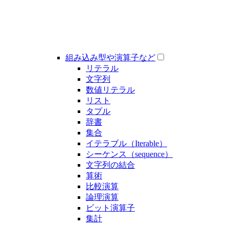
組み込み型や演算子など
リテラル
文字列
数値リテラル
リスト
タプル
辞書
集合
イテラブル（Iterable）
シーケンス（sequence）
文字列の結合
算術
比較演算
論理演算
ビット演算子
集計