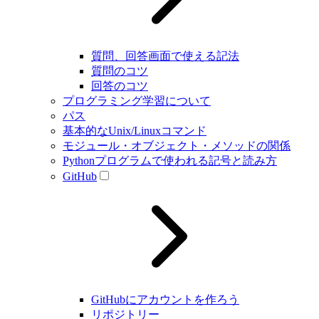
質問、回答画面で使える記法
質問のコツ
回答のコツ
プログラミング学習について
パス
基本的なUnix/Linuxコマンド
モジュール・オブジェクト・メソッドの関係
Pythonプログラムで使われる記号と読み方
GitHub
GitHubにアカウントを作ろう
リポジトリー