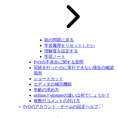
前の問題に戻る
学習履歴をリセットしたい
理解度を設定する
学習ノート
PyQの不具合に関する質問
写経を行ったのに実行できない場合の確認
箇所
ショートカット
エディタの補完機能
年齢の求め方
strftimeとstrptimeの違いは何でしょうか？
複数行コメントの付け方
PyQのアカウント・チームの設定ヘルプ