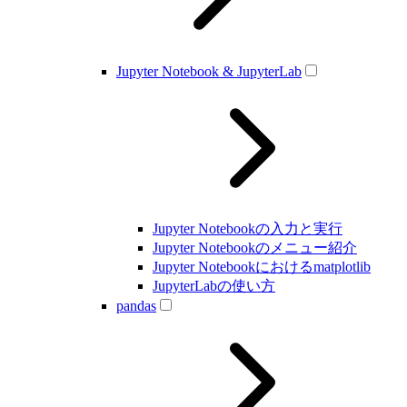
Jupyter Notebook & JupyterLab
Jupyter Notebookの入力と実行
Jupyter Notebookのメニュー紹介
Jupyter Notebookにおけるmatplotlib
JupyterLabの使い方
pandas