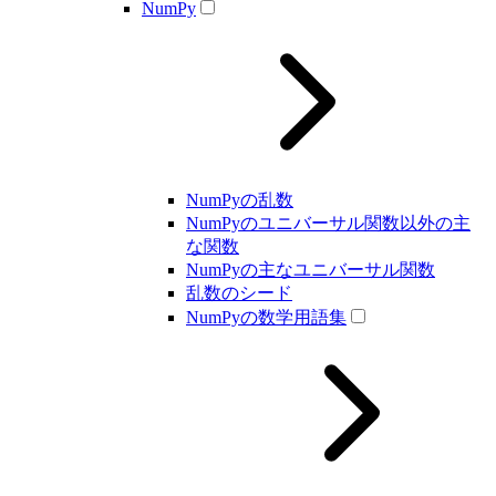
NumPy
NumPyの乱数
NumPyのユニバーサル関数以外の主
な関数
NumPyの主なユニバーサル関数
乱数のシード
NumPyの数学用語集