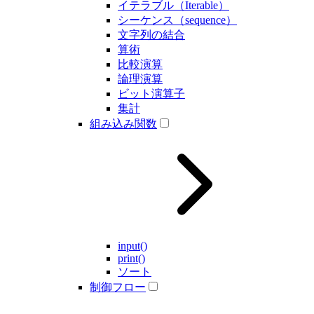
イテラブル（Iterable）
シーケンス（sequence）
文字列の結合
算術
比較演算
論理演算
ビット演算子
集計
組み込み関数
input()
print()
ソート
制御フロー