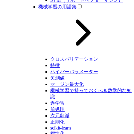
SVM（サポートベクターマシン）
機械学習の用語集
クロスバリデーション
特徴
ハイパーパラメーター
欠測値
マージン最大化
機械学習で持っておくべき数学的な知
識
過学習
前処理
次元削減
正則化
scikit-learn
標準化