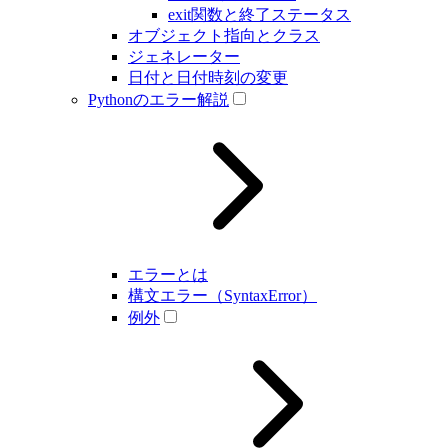
exit関数と終了ステータス
オブジェクト指向とクラス
ジェネレーター
日付と日付時刻の変更
Pythonのエラー解説
エラーとは
構文エラー（SyntaxError）
例外