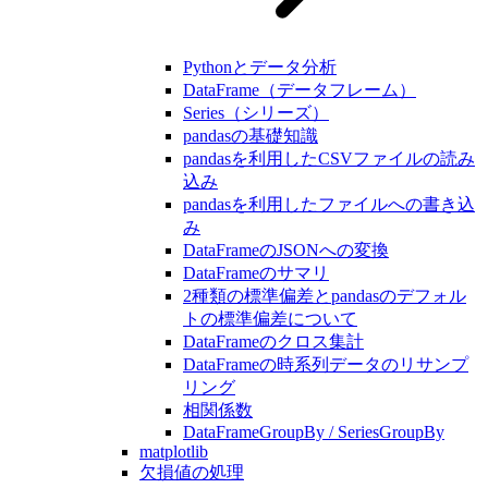
Pythonとデータ分析
DataFrame（データフレーム）
Series（シリーズ）
pandasの基礎知識
pandasを利用したCSVファイルの読み
込み
pandasを利用したファイルへの書き込
み
DataFrameのJSONへの変換
DataFrameのサマリ
2種類の標準偏差とpandasのデフォル
トの標準偏差について
DataFrameのクロス集計
DataFrameの時系列データのリサンプ
リング
相関係数
DataFrameGroupBy / SeriesGroupBy
matplotlib
欠損値の処理