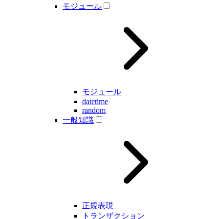
モジュール
モジュール
datetime
random
一般知識
正規表現
トランザクション