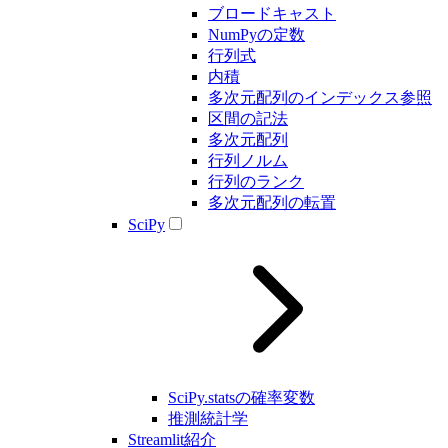
ブロードキャスト
NumPyの定数
行列式
内積
多次元配列のインデックス参照
区間の記法
多次元配列
行列ノルム
行列のランク
多次元配列の転置
SciPy
SciPy.statsの確率変数
推測統計学
Streamlit紹介