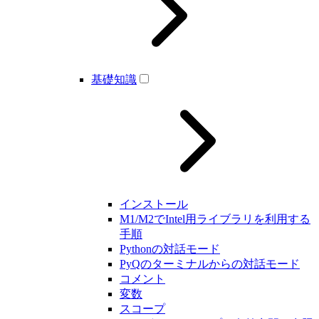
基礎知識
インストール
M1/M2でIntel用ライブラリを利用する
手順
Pythonの対話モード
PyQのターミナルからの対話モード
コメント
変数
スコープ