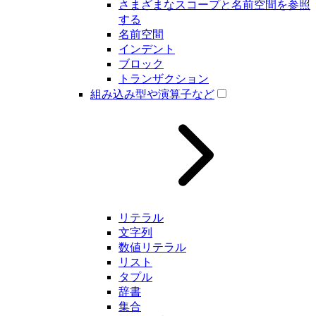
さまざまなスコープと名前空間を参照
する
名前空間
インデント
ブロック
トランザクション
組み込み型や演算子など
リテラル
文字列
数値リテラル
リスト
タプル
辞書
集合