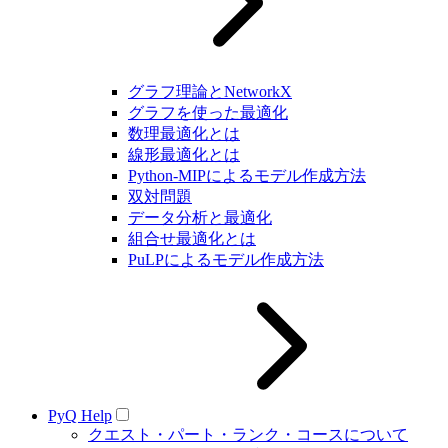
グラフ理論とNetworkX
グラフを使った最適化
数理最適化とは
線形最適化とは
Python-MIPによるモデル作成方法
双対問題
データ分析と最適化
組合せ最適化とは
PuLPによるモデル作成方法
PyQ Help
クエスト・パート・ランク・コースについて