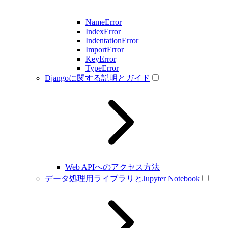
NameError
IndexError
IndentationError
ImportError
KeyError
TypeError
Djangoに関する説明とガイド
Web APIへのアクセス方法
データ処理用ライブラリとJupyter Notebook