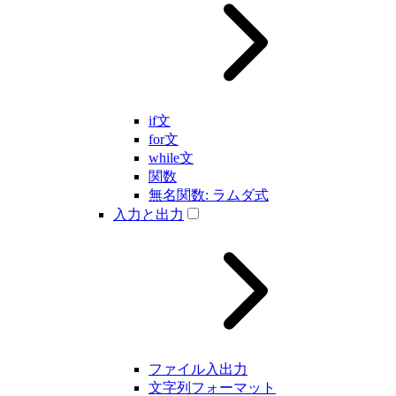
if文
for文
while文
関数
無名関数: ラムダ式
入力と出力
ファイル入出力
文字列フォーマット