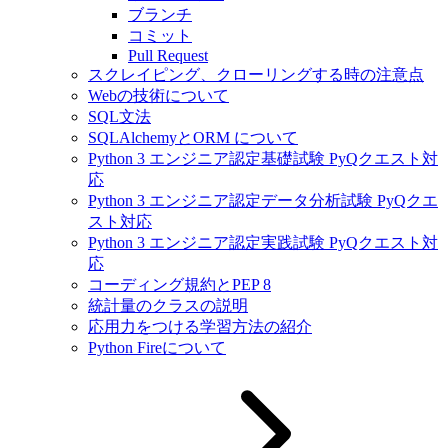
ブランチ
コミット
Pull Request
スクレイピング、クローリングする時の注意点
Webの技術について
SQL文法
SQLAlchemyとORM について
Python 3 エンジニア認定基礎試験 PyQクエスト対
応
Python 3 エンジニア認定データ分析試験 PyQクエ
スト対応
Python 3 エンジニア認定実践試験 PyQクエスト対
応
コーディング規約とPEP 8
統計量のクラスの説明
応用力をつける学習方法の紹介
Python Fireについて