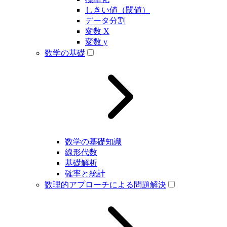
しきい値（閾値）
データ分割
変数 X
変数 y
数学の基礎
数学の基礎知識
線形代数
基礎解析
確率と統計
数理的アプローチによる問題解決