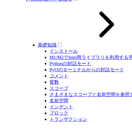
基礎知識
インストール
M1/M2でIntel用ライブラリを利用する
Pythonの対話モード
PyQのターミナルからの対話モード
コメント
変数
スコープ
さまざまなスコープと名前空間を参照
名前空間
インデント
ブロック
トランザクション