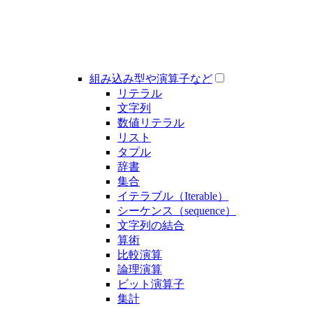
組み込み型や演算子など
リテラル
文字列
数値リテラル
リスト
タプル
辞書
集合
イテラブル（Iterable）
シーケンス（sequence）
文字列の結合
算術
比較演算
論理演算
ビット演算子
集計