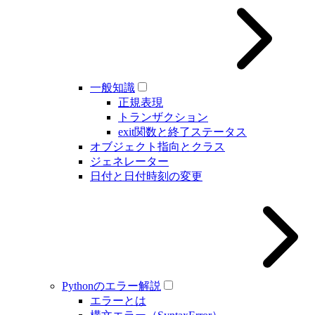
一般知識
正規表現
トランザクション
exit関数と終了ステータス
オブジェクト指向とクラス
ジェネレーター
日付と日付時刻の変更
Pythonのエラー解説
エラーとは