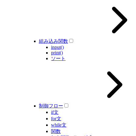
組み込み関数
input()
print()
ソート
制御フロー
if文
for文
while文
関数