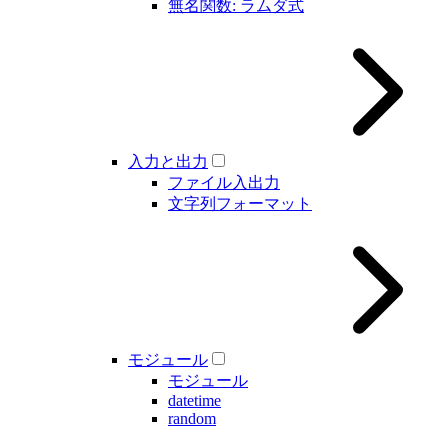
無名関数: ラムダ式
入力と出力
ファイル入出力
文字列フォーマット
モジュール
モジュール
datetime
random