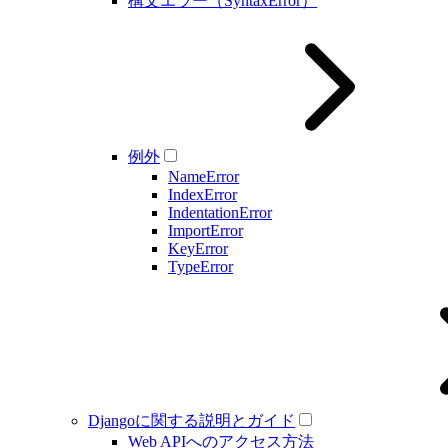
構文エラー（SyntaxError）
例外
NameError
IndexError
IndentationError
ImportError
KeyError
TypeError
Djangoに関する説明とガイド
Web APIへのアクセス方法