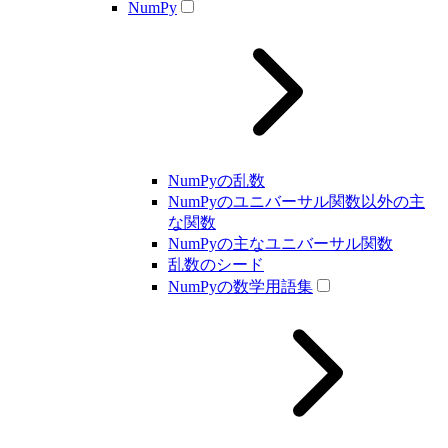
NumPy
NumPyの乱数
NumPyのユニバーサル関数以外の主
な関数
NumPyの主なユニバーサル関数
乱数のシード
NumPyの数学用語集