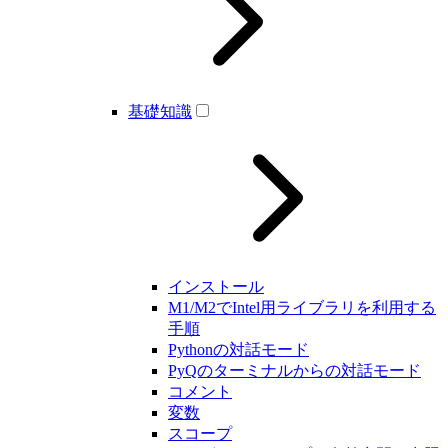
基礎知識
インストール
M1/M2でIntel用ライブラリを利用する
手順
Pythonの対話モード
PyQのターミナルからの対話モード
コメント
変数
スコープ