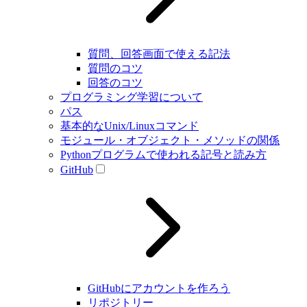
質問、回答画面で使える記法
質問のコツ
回答のコツ
プログラミング学習について
パス
基本的なUnix/Linuxコマンド
モジュール・オブジェクト・メソッドの関係
Pythonプログラムで使われる記号と読み方
GitHub
GitHubにアカウントを作ろう
リポジトリー