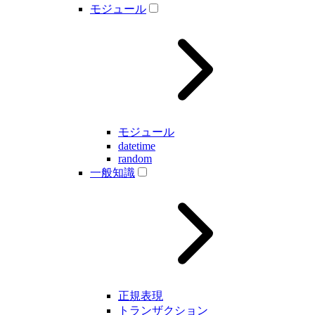
モジュール
モジュール
datetime
random
一般知識
正規表現
トランザクション