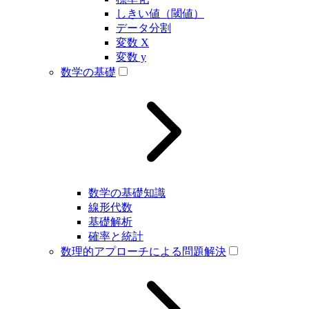
しきい値（閾値）
データ分割
変数 X
変数 y
数学の基礎
数学の基礎知識
線形代数
基礎解析
確率と統計
数理的アプローチによる問題解決