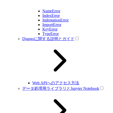
NameError
IndexError
IndentationError
ImportError
KeyError
TypeError
Djangoに関する説明とガイド
Web APIへのアクセス方法
データ処理用ライブラリとJupyter Notebook