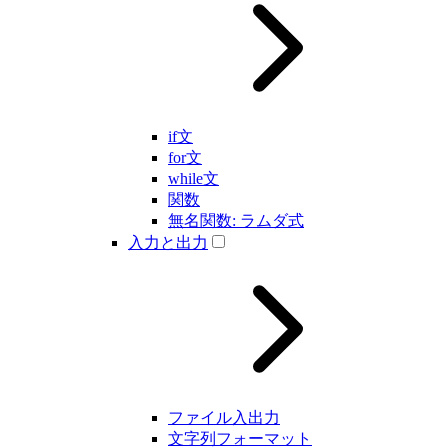
if文
for文
while文
関数
無名関数: ラムダ式
入力と出力
ファイル入出力
文字列フォーマット