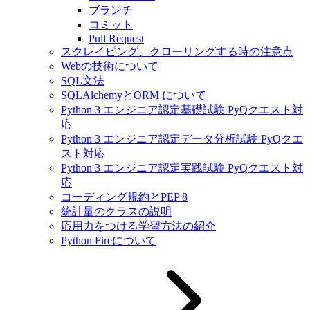
ブランチ
コミット
Pull Request
スクレイピング、クローリングする時の注意点
Webの技術について
SQL文法
SQLAlchemyとORM について
Python 3 エンジニア認定基礎試験 PyQクエスト対
応
Python 3 エンジニア認定データ分析試験 PyQクエ
スト対応
Python 3 エンジニア認定実践試験 PyQクエスト対
応
コーディング規約とPEP 8
統計量のクラスの説明
応用力をつける学習方法の紹介
Python Fireについて