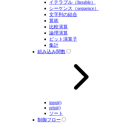
イテラブル（Iterable）
シーケンス（sequence）
文字列の結合
算術
比較演算
論理演算
ビット演算子
集計
組み込み関数
input()
print()
ソート
制御フロー