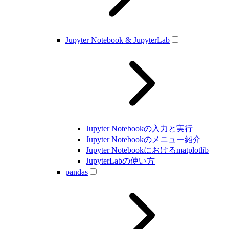
Jupyter Notebook & JupyterLab
Jupyter Notebookの入力と実行
Jupyter Notebookのメニュー紹介
Jupyter Notebookにおけるmatplotlib
JupyterLabの使い方
pandas