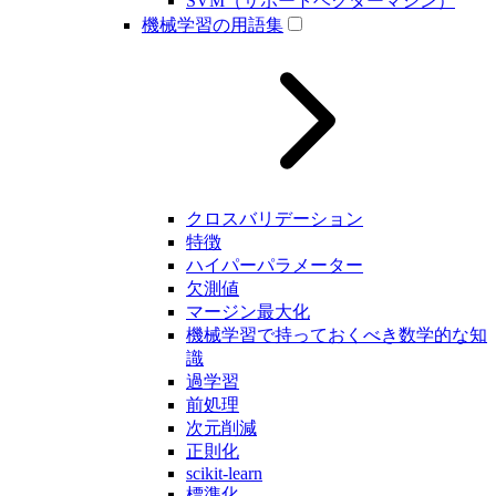
SVM（サポートベクターマシン）
機械学習の用語集
クロスバリデーション
特徴
ハイパーパラメーター
欠測値
マージン最大化
機械学習で持っておくべき数学的な知
識
過学習
前処理
次元削減
正則化
scikit-learn
標準化