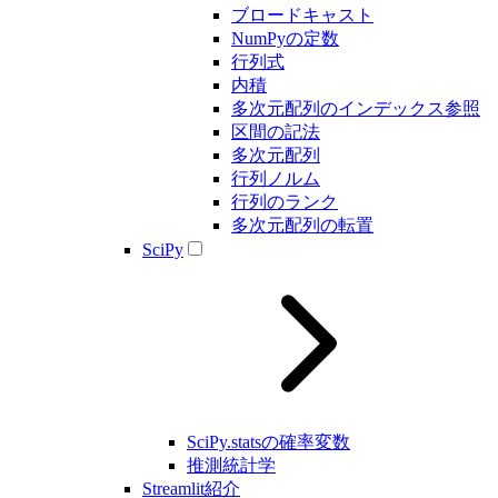
ブロードキャスト
NumPyの定数
行列式
内積
多次元配列のインデックス参照
区間の記法
多次元配列
行列ノルム
行列のランク
多次元配列の転置
SciPy
SciPy.statsの確率変数
推測統計学
Streamlit紹介