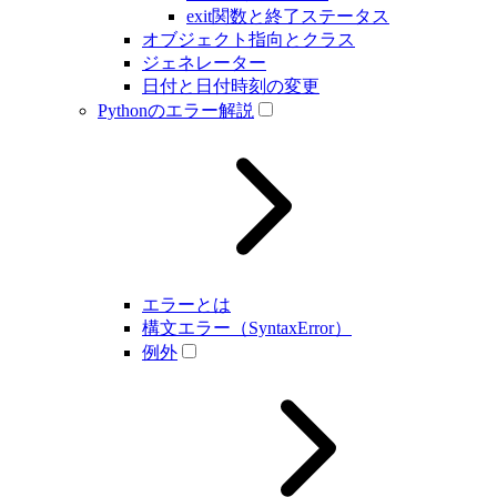
exit関数と終了ステータス
オブジェクト指向とクラス
ジェネレーター
日付と日付時刻の変更
Pythonのエラー解説
エラーとは
構文エラー（SyntaxError）
例外