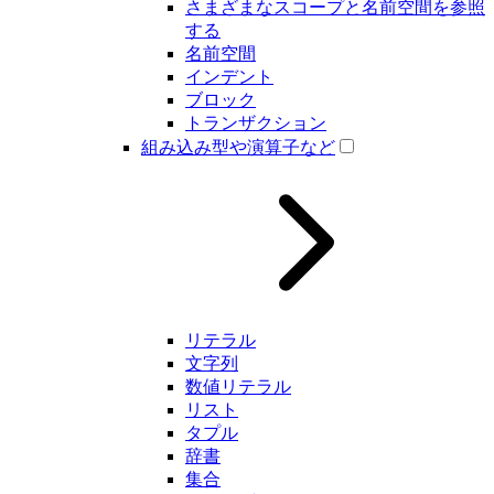
さまざまなスコープと名前空間を参照
する
名前空間
インデント
ブロック
トランザクション
組み込み型や演算子など
リテラル
文字列
数値リテラル
リスト
タプル
辞書
集合