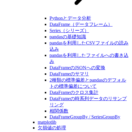
Pythonとデータ分析
DataFrame（データフレーム）
Series（シリーズ）
pandasの基礎知識
pandasを利用したCSVファイルの読み
込み
pandasを利用したファイルへの書き込
み
DataFrameのJSONへの変換
DataFrameのサマリ
2種類の標準偏差とpandasのデフォル
トの標準偏差について
DataFrameのクロス集計
DataFrameの時系列データのリサンプ
リング
相関係数
DataFrameGroupBy / SeriesGroupBy
matplotlib
欠損値の処理