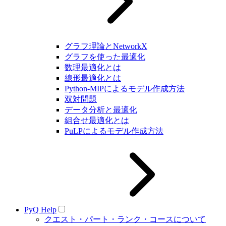
グラフ理論とNetworkX
グラフを使った最適化
数理最適化とは
線形最適化とは
Python-MIPによるモデル作成方法
双対問題
データ分析と最適化
組合せ最適化とは
PuLPによるモデル作成方法
PyQ Help
クエスト・パート・ランク・コースについて