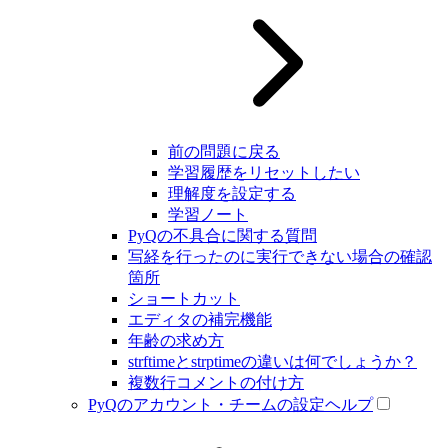
前の問題に戻る
学習履歴をリセットしたい
理解度を設定する
学習ノート
PyQの不具合に関する質問
写経を行ったのに実行できない場合の確認
箇所
ショートカット
エディタの補完機能
年齢の求め方
strftimeとstrptimeの違いは何でしょうか？
複数行コメントの付け方
PyQのアカウント・チームの設定ヘルプ