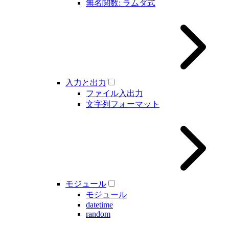
無名関数: ラムダ式
入力と出力
ファイル入出力
文字列フォーマット
モジュール
モジュール
datetime
random