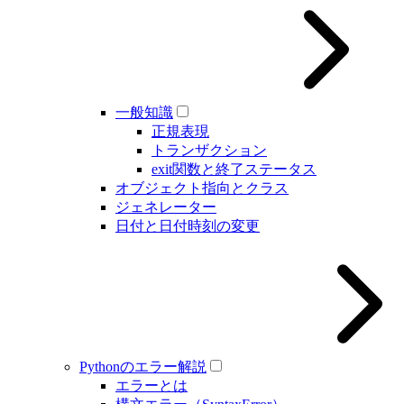
一般知識
正規表現
トランザクション
exit関数と終了ステータス
オブジェクト指向とクラス
ジェネレーター
日付と日付時刻の変更
Pythonのエラー解説
エラーとは