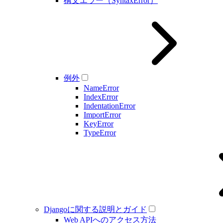
構文エラー（SyntaxError）
例外
NameError
IndexError
IndentationError
ImportError
KeyError
TypeError
Djangoに関する説明とガイド
Web APIへのアクセス方法