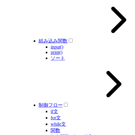
組み込み関数
input()
print()
ソート
制御フロー
if文
for文
while文
関数