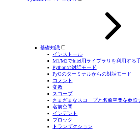
基礎知識
インストール
M1/M2でIntel用ライブラリを利用する
Pythonの対話モード
PyQのターミナルからの対話モード
コメント
変数
スコープ
さまざまなスコープと名前空間を参照
名前空間
インデント
ブロック
トランザクション