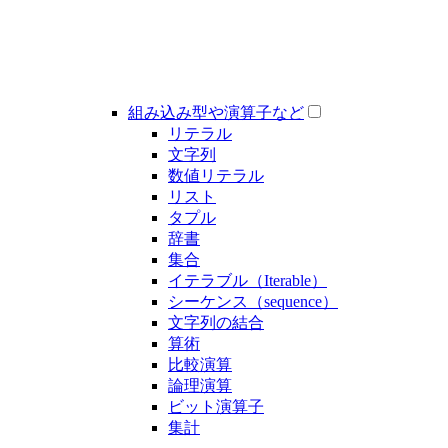
組み込み型や演算子など
リテラル
文字列
数値リテラル
リスト
タプル
辞書
集合
イテラブル（Iterable）
シーケンス（sequence）
文字列の結合
算術
比較演算
論理演算
ビット演算子
集計