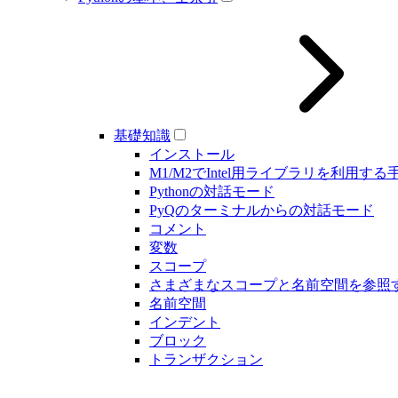
基礎知識
インストール
M1/M2でIntel用ライブラリを利用する
Pythonの対話モード
PyQのターミナルからの対話モード
コメント
変数
スコープ
さまざまなスコープと名前空間を参照
名前空間
インデント
ブロック
トランザクション