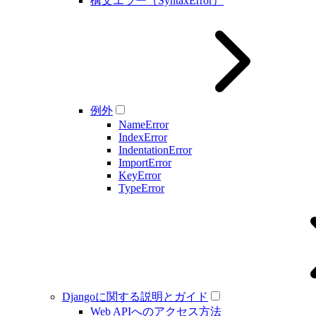
構文エラー（SyntaxError）
例外
NameError
IndexError
IndentationError
ImportError
KeyError
TypeError
Djangoに関する説明とガイド
Web APIへのアクセス方法