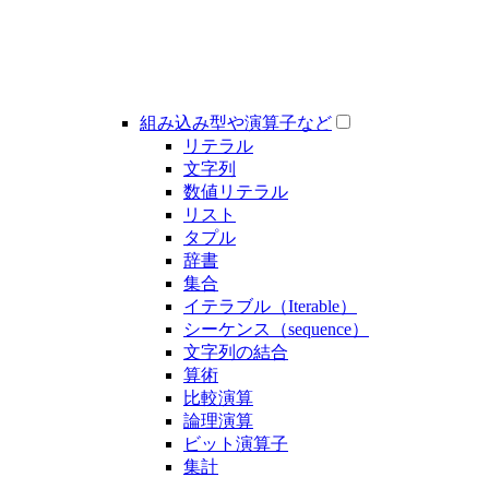
組み込み型や演算子など
リテラル
文字列
数値リテラル
リスト
タプル
辞書
集合
イテラブル（Iterable）
シーケンス（sequence）
文字列の結合
算術
比較演算
論理演算
ビット演算子
集計