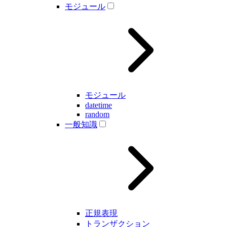
モジュール
モジュール
datetime
random
一般知識
正規表現
トランザクション