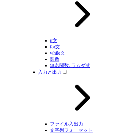
if文
for文
while文
関数
無名関数: ラムダ式
入力と出力
ファイル入出力
文字列フォーマット