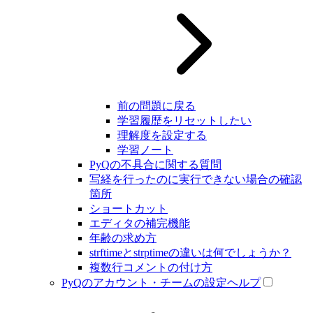
前の問題に戻る
学習履歴をリセットしたい
理解度を設定する
学習ノート
PyQの不具合に関する質問
写経を行ったのに実行できない場合の確認
箇所
ショートカット
エディタの補完機能
年齢の求め方
strftimeとstrptimeの違いは何でしょうか？
複数行コメントの付け方
PyQのアカウント・チームの設定ヘルプ