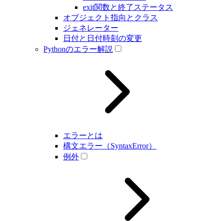
exit関数と終了ステータス
オブジェクト指向とクラス
ジェネレーター
日付と日付時刻の変更
Pythonのエラー解説
エラーとは
構文エラー（SyntaxError）
例外