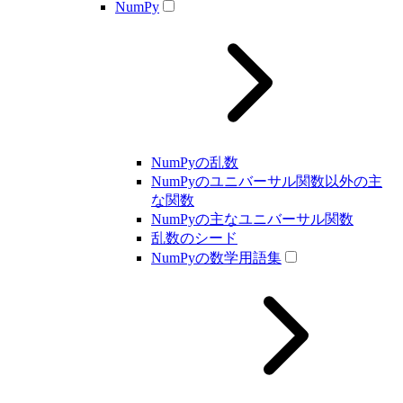
NumPy
NumPyの乱数
NumPyのユニバーサル関数以外の主
な関数
NumPyの主なユニバーサル関数
乱数のシード
NumPyの数学用語集