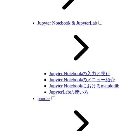
Jupyter Notebook & JupyterLab
Jupyter Notebookの入力と実行
Jupyter Notebookのメニュー紹介
Jupyter Notebookにおけるmatplotlib
JupyterLabの使い方
pandas