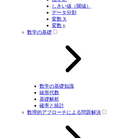
しきい値（閾値）
データ分割
変数 X
変数 y
数学の基礎
数学の基礎知識
線形代数
基礎解析
確率と統計
数理的アプローチによる問題解決