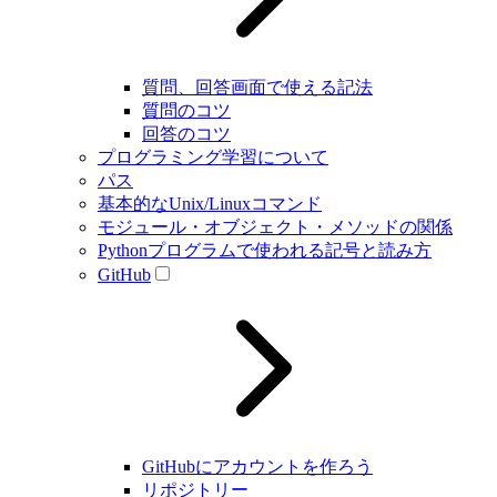
質問、回答画面で使える記法
質問のコツ
回答のコツ
プログラミング学習について
パス
基本的なUnix/Linuxコマンド
モジュール・オブジェクト・メソッドの関係
Pythonプログラムで使われる記号と読み方
GitHub
GitHubにアカウントを作ろう
リポジトリー