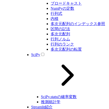
ブロードキャスト
NumPyの定数
行列式
内積
多次元配列のインデックス参照
区間の記法
多次元配列
行列ノルム
行列のランク
多次元配列の転置
SciPy
SciPy.statsの確率変数
推測統計学
Streamlit紹介