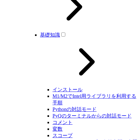
基礎知識
インストール
M1/M2でIntel用ライブラリを利用する
手順
Pythonの対話モード
PyQのターミナルからの対話モード
コメント
変数
スコープ