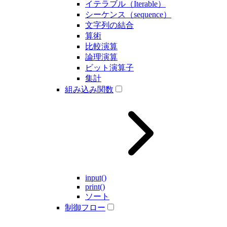
イテラブル（Iterable）
シーケンス（sequence）
文字列の結合
算術
比較演算
論理演算
ビット演算子
集計
組み込み関数
input()
print()
ソート
制御フロー