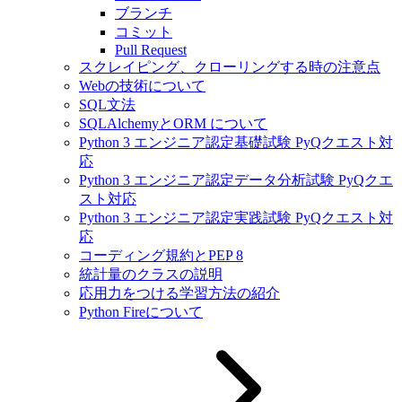
ブランチ
コミット
Pull Request
スクレイピング、クローリングする時の注意点
Webの技術について
SQL文法
SQLAlchemyとORM について
Python 3 エンジニア認定基礎試験 PyQクエスト対
応
Python 3 エンジニア認定データ分析試験 PyQクエ
スト対応
Python 3 エンジニア認定実践試験 PyQクエスト対
応
コーディング規約とPEP 8
統計量のクラスの説明
応用力をつける学習方法の紹介
Python Fireについて