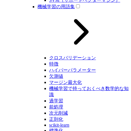
SVM（サポートベクターマシン）
機械学習の用語集
クロスバリデーション
特徴
ハイパーパラメーター
欠測値
マージン最大化
機械学習で持っておくべき数学的な知
識
過学習
前処理
次元削減
正則化
scikit-learn
標準化