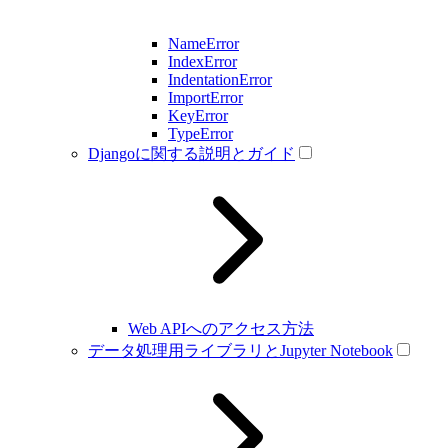
NameError
IndexError
IndentationError
ImportError
KeyError
TypeError
Djangoに関する説明とガイド
Web APIへのアクセス方法
データ処理用ライブラリとJupyter Notebook