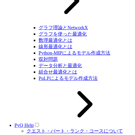
グラフ理論とNetworkX
グラフを使った最適化
数理最適化とは
線形最適化とは
Python-MIPによるモデル作成方法
双対問題
データ分析と最適化
組合せ最適化とは
PuLPによるモデル作成方法
PyQ Help
クエスト・パート・ランク・コースについて