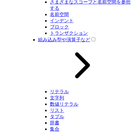
さまざまなスコープと名前空間を参照
する
名前空間
インデント
ブロック
トランザクション
組み込み型や演算子など
リテラル
文字列
数値リテラル
リスト
タプル
辞書
集合