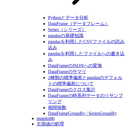
Pythonとデータ分析
DataFrame（データフレーム）
Series（シリーズ）
pandasの基礎知識
pandasを利用したCSVファイルの読み
込み
pandasを利用したファイルへの書き込
み
DataFrameのJSONへの変換
DataFrameのサマリ
2種類の標準偏差とpandasのデフォル
トの標準偏差について
DataFrameのクロス集計
DataFrameの時系列データのリサンプ
リング
相関係数
DataFrameGroupBy / SeriesGroupBy
matplotlib
欠損値の処理