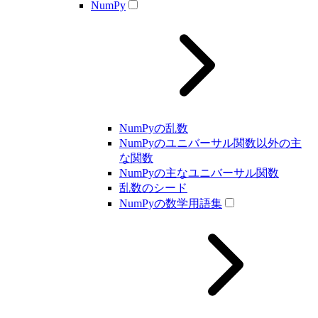
NumPy
NumPyの乱数
NumPyのユニバーサル関数以外の主
な関数
NumPyの主なユニバーサル関数
乱数のシード
NumPyの数学用語集