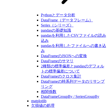
Pythonとデータ分析
DataFrame（データフレーム）
Series（シリーズ）
pandasの基礎知識
pandasを利用したCSVファイルの読み
込み
pandasを利用したファイルへの書き込
み
DataFrameのJSONへの変換
DataFrameのサマリ
2種類の標準偏差とpandasのデフォル
トの標準偏差について
DataFrameのクロス集計
DataFrameの時系列データのリサンプ
リング
相関係数
DataFrameGroupBy / SeriesGroupBy
matplotlib
欠損値の処理