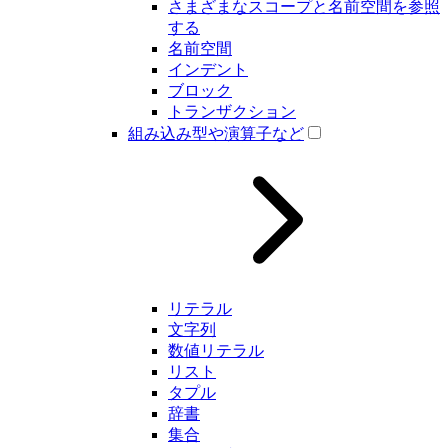
さまざまなスコープと名前空間を参照
する
名前空間
インデント
ブロック
トランザクション
組み込み型や演算子など
リテラル
文字列
数値リテラル
リスト
タプル
辞書
集合