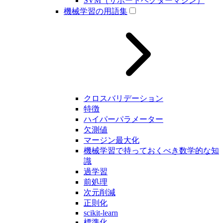
SVM（サポートベクターマシン）
機械学習の用語集
クロスバリデーション
特徴
ハイパーパラメーター
欠測値
マージン最大化
機械学習で持っておくべき数学的な知
識
過学習
前処理
次元削減
正則化
scikit-learn
標準化