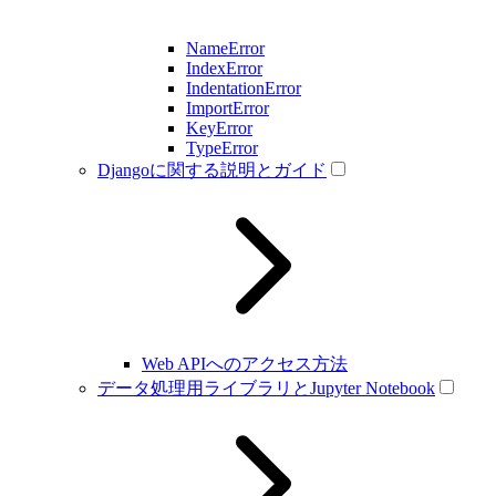
NameError
IndexError
IndentationError
ImportError
KeyError
TypeError
Djangoに関する説明とガイド
Web APIへのアクセス方法
データ処理用ライブラリとJupyter Notebook