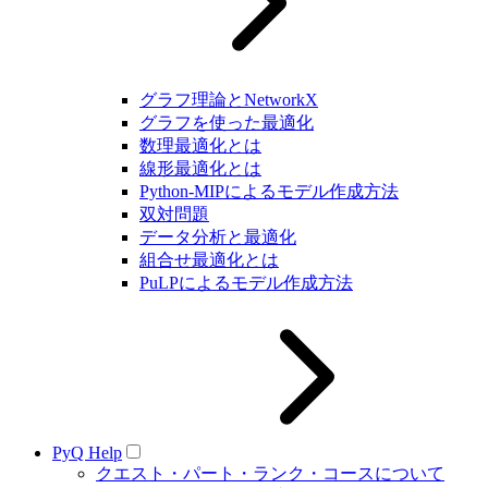
グラフ理論とNetworkX
グラフを使った最適化
数理最適化とは
線形最適化とは
Python-MIPによるモデル作成方法
双対問題
データ分析と最適化
組合せ最適化とは
PuLPによるモデル作成方法
PyQ Help
クエスト・パート・ランク・コースについて