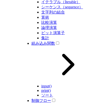
イテラブル（Iterable）
シーケンス（sequence）
文字列の結合
算術
比較演算
論理演算
ビット演算子
集計
組み込み関数
input()
print()
ソート
制御フロー