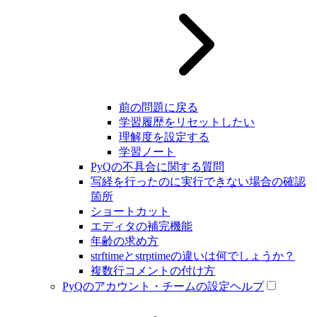
前の問題に戻る
学習履歴をリセットしたい
理解度を設定する
学習ノート
PyQの不具合に関する質問
写経を行ったのに実行できない場合の確認
箇所
ショートカット
エディタの補完機能
年齢の求め方
strftimeとstrptimeの違いは何でしょうか？
複数行コメントの付け方
PyQのアカウント・チームの設定ヘルプ