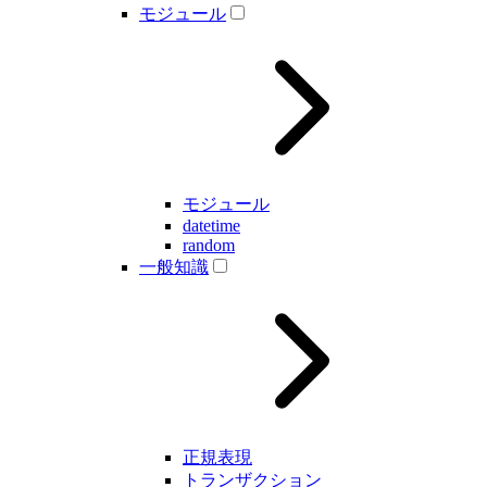
モジュール
モジュール
datetime
random
一般知識
正規表現
トランザクション