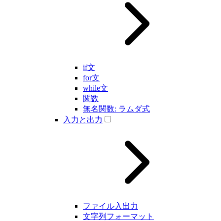
if文
for文
while文
関数
無名関数: ラムダ式
入力と出力
ファイル入出力
文字列フォーマット