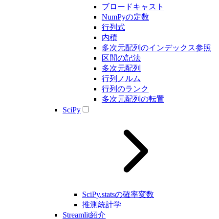
ブロードキャスト
NumPyの定数
行列式
内積
多次元配列のインデックス参照
区間の記法
多次元配列
行列ノルム
行列のランク
多次元配列の転置
SciPy
SciPy.statsの確率変数
推測統計学
Streamlit紹介