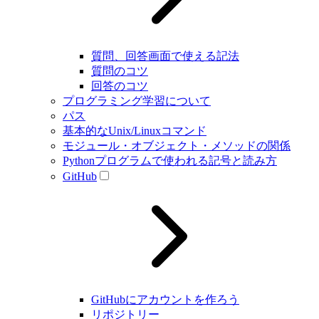
質問、回答画面で使える記法
質問のコツ
回答のコツ
プログラミング学習について
パス
基本的なUnix/Linuxコマンド
モジュール・オブジェクト・メソッドの関係
Pythonプログラムで使われる記号と読み方
GitHub
GitHubにアカウントを作ろう
リポジトリー