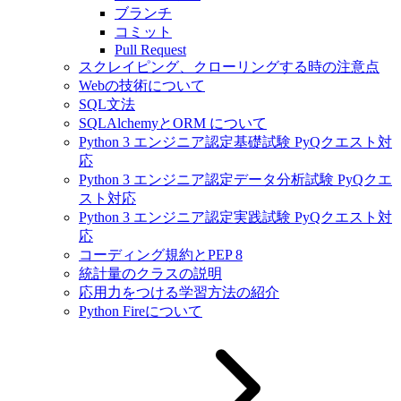
ブランチ
コミット
Pull Request
スクレイピング、クローリングする時の注意点
Webの技術について
SQL文法
SQLAlchemyとORM について
Python 3 エンジニア認定基礎試験 PyQクエスト対
応
Python 3 エンジニア認定データ分析試験 PyQクエ
スト対応
Python 3 エンジニア認定実践試験 PyQクエスト対
応
コーディング規約とPEP 8
統計量のクラスの説明
応用力をつける学習方法の紹介
Python Fireについて