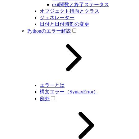
exit関数と終了ステータス
オブジェクト指向とクラス
ジェネレーター
日付と日付時刻の変更
Pythonのエラー解説
エラーとは
構文エラー（SyntaxError）
例外