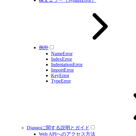
構文エラー（SyntaxError）
例外
NameError
IndexError
IndentationError
ImportError
KeyError
TypeError
Djangoに関する説明とガイド
Web APIへのアクセス方法