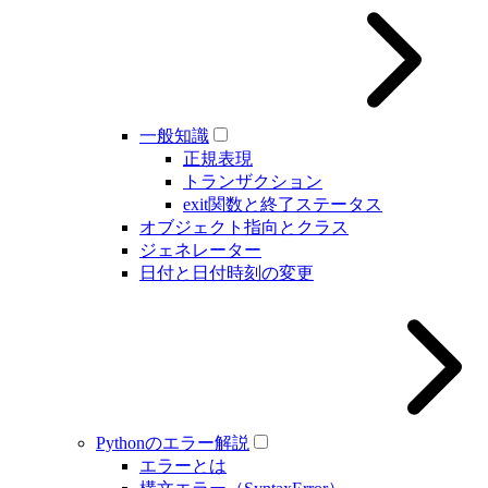
一般知識
正規表現
トランザクション
exit関数と終了ステータス
オブジェクト指向とクラス
ジェネレーター
日付と日付時刻の変更
Pythonのエラー解説
エラーとは