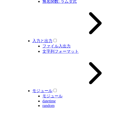
無名関数: ラムダ式
入力と出力
ファイル入出力
文字列フォーマット
モジュール
モジュール
datetime
random