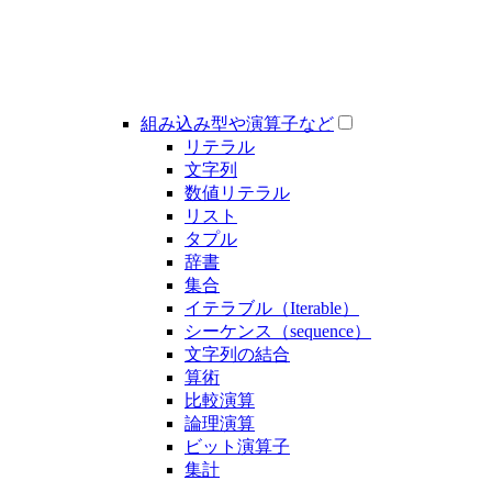
組み込み型や演算子など
リテラル
文字列
数値リテラル
リスト
タプル
辞書
集合
イテラブル（Iterable）
シーケンス（sequence）
文字列の結合
算術
比較演算
論理演算
ビット演算子
集計