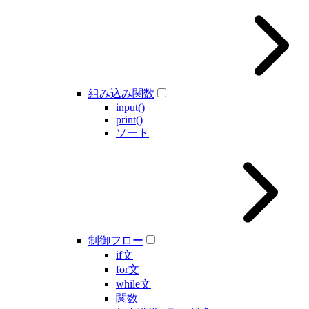
組み込み関数
input()
print()
ソート
制御フロー
if文
for文
while文
関数