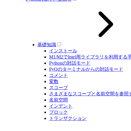
基礎知識
インストール
M1/M2でIntel用ライブラリを利用する
Pythonの対話モード
PyQのターミナルからの対話モード
コメント
変数
スコープ
さまざまなスコープと名前空間を参照
名前空間
インデント
ブロック
トランザクション