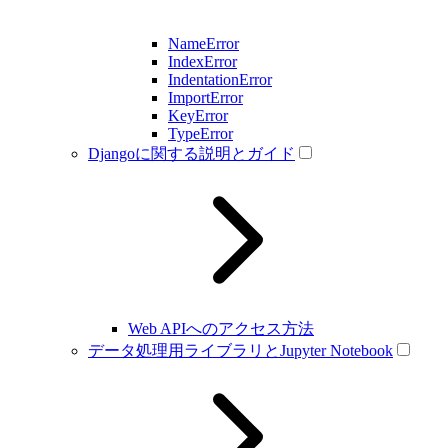
NameError
IndexError
IndentationError
ImportError
KeyError
TypeError
Djangoに関する説明とガイド
Web APIへのアクセス方法
データ処理用ライブラリとJupyter Notebook