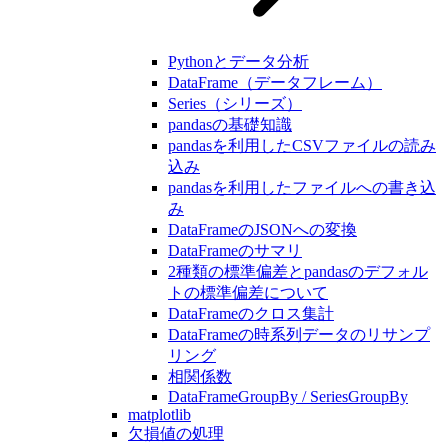
Pythonとデータ分析
DataFrame（データフレーム）
Series（シリーズ）
pandasの基礎知識
pandasを利用したCSVファイルの読み
込み
pandasを利用したファイルへの書き込
み
DataFrameのJSONへの変換
DataFrameのサマリ
2種類の標準偏差とpandasのデフォル
トの標準偏差について
DataFrameのクロス集計
DataFrameの時系列データのリサンプ
リング
相関係数
DataFrameGroupBy / SeriesGroupBy
matplotlib
欠損値の処理