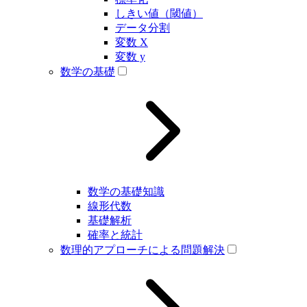
しきい値（閾値）
データ分割
変数 X
変数 y
数学の基礎
数学の基礎知識
線形代数
基礎解析
確率と統計
数理的アプローチによる問題解決