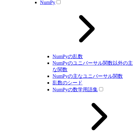
NumPy
NumPyの乱数
NumPyのユニバーサル関数以外の主
な関数
NumPyの主なユニバーサル関数
乱数のシード
NumPyの数学用語集