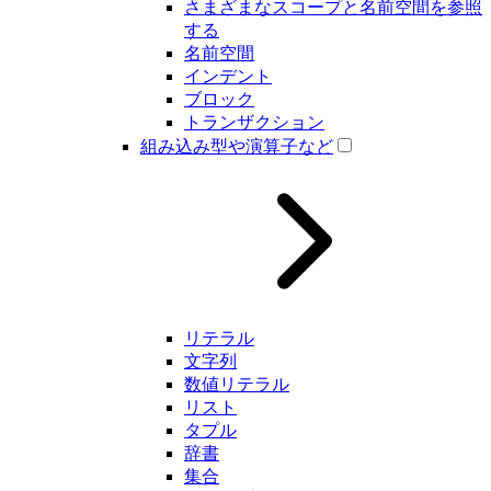
さまざまなスコープと名前空間を参照
する
名前空間
インデント
ブロック
トランザクション
組み込み型や演算子など
リテラル
文字列
数値リテラル
リスト
タプル
辞書
集合