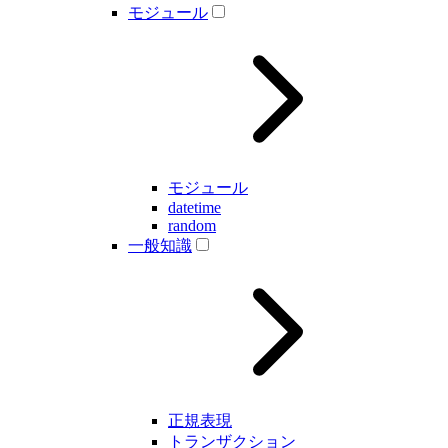
モジュール
モジュール
datetime
random
一般知識
正規表現
トランザクション