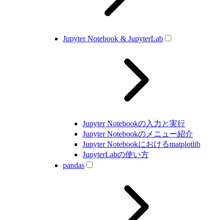
Jupyter Notebook & JupyterLab
Jupyter Notebookの入力と実行
Jupyter Notebookのメニュー紹介
Jupyter Notebookにおけるmatplotlib
JupyterLabの使い方
pandas