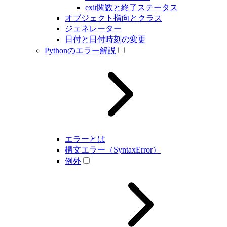
exit関数と終了ステータス
オブジェクト指向とクラス
ジェネレーター
日付と日付時刻の変更
Pythonのエラー解説
エラーとは
構文エラー（SyntaxError）
例外