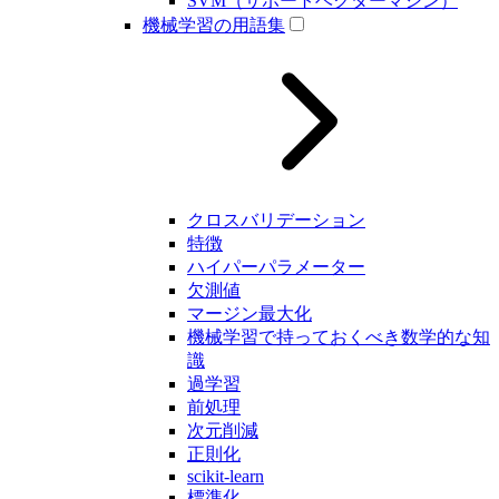
SVM（サポートベクターマシン）
機械学習の用語集
クロスバリデーション
特徴
ハイパーパラメーター
欠測値
マージン最大化
機械学習で持っておくべき数学的な知
識
過学習
前処理
次元削減
正則化
scikit-learn
標準化