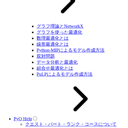
グラフ理論とNetworkX
グラフを使った最適化
数理最適化とは
線形最適化とは
Python-MIPによるモデル作成方法
双対問題
データ分析と最適化
組合せ最適化とは
PuLPによるモデル作成方法
PyQ Help
クエスト・パート・ランク・コースについて