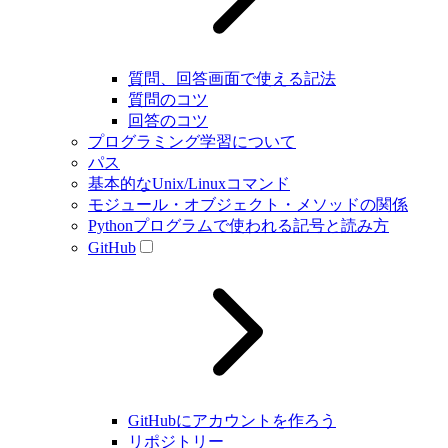
質問、回答画面で使える記法
質問のコツ
回答のコツ
プログラミング学習について
パス
基本的なUnix/Linuxコマンド
モジュール・オブジェクト・メソッドの関係
Pythonプログラムで使われる記号と読み方
GitHub
GitHubにアカウントを作ろう
リポジトリー