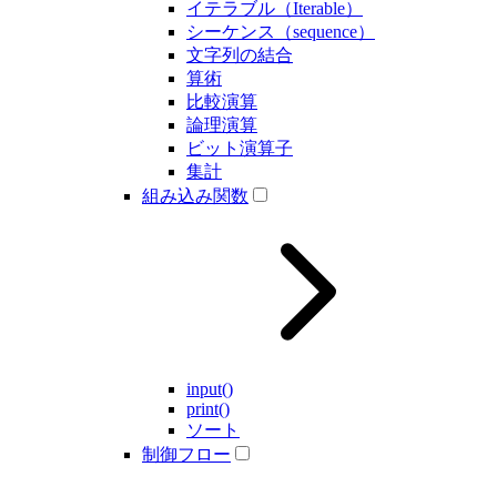
イテラブル（Iterable）
シーケンス（sequence）
文字列の結合
算術
比較演算
論理演算
ビット演算子
集計
組み込み関数
input()
print()
ソート
制御フロー