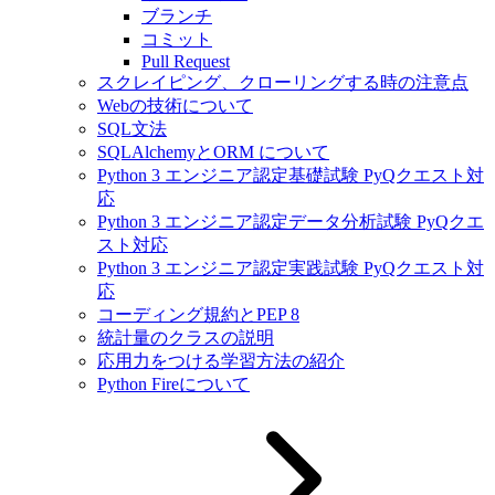
ブランチ
コミット
Pull Request
スクレイピング、クローリングする時の注意点
Webの技術について
SQL文法
SQLAlchemyとORM について
Python 3 エンジニア認定基礎試験 PyQクエスト対
応
Python 3 エンジニア認定データ分析試験 PyQクエ
スト対応
Python 3 エンジニア認定実践試験 PyQクエスト対
応
コーディング規約とPEP 8
統計量のクラスの説明
応用力をつける学習方法の紹介
Python Fireについて