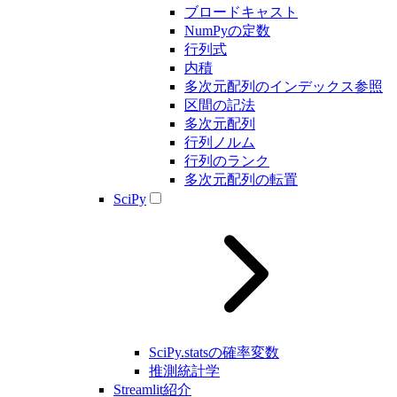
ブロードキャスト
NumPyの定数
行列式
内積
多次元配列のインデックス参照
区間の記法
多次元配列
行列ノルム
行列のランク
多次元配列の転置
SciPy
SciPy.statsの確率変数
推測統計学
Streamlit紹介