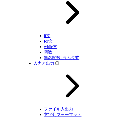
if文
for文
while文
関数
無名関数: ラムダ式
入力と出力
ファイル入出力
文字列フォーマット