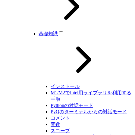
基礎知識
インストール
M1/M2でIntel用ライブラリを利用する
手順
Pythonの対話モード
PyQのターミナルからの対話モード
コメント
変数
スコープ