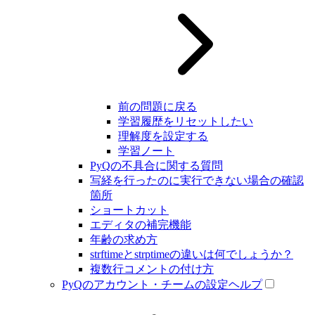
前の問題に戻る
学習履歴をリセットしたい
理解度を設定する
学習ノート
PyQの不具合に関する質問
写経を行ったのに実行できない場合の確認
箇所
ショートカット
エディタの補完機能
年齢の求め方
strftimeとstrptimeの違いは何でしょうか？
複数行コメントの付け方
PyQのアカウント・チームの設定ヘルプ