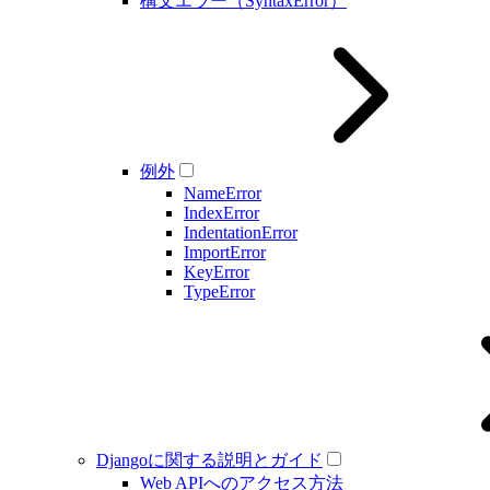
構文エラー（SyntaxError）
例外
NameError
IndexError
IndentationError
ImportError
KeyError
TypeError
Djangoに関する説明とガイド
Web APIへのアクセス方法