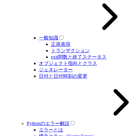
一般知識
正規表現
トランザクション
exit関数と終了ステータス
オブジェクト指向とクラス
ジェネレーター
日付と日付時刻の変更
Pythonのエラー解説
エラーとは