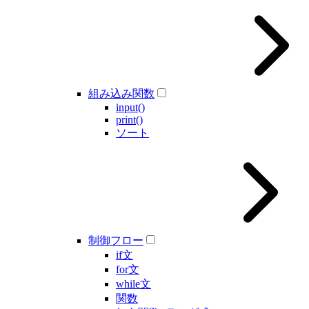
組み込み関数
input()
print()
ソート
制御フロー
if文
for文
while文
関数