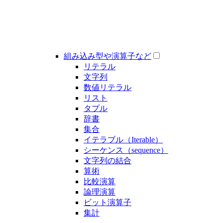
組み込み型や演算子など
リテラル
文字列
数値リテラル
リスト
タプル
辞書
集合
イテラブル（Iterable）
シーケンス（sequence）
文字列の結合
算術
比較演算
論理演算
ビット演算子
集計