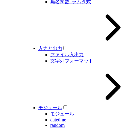
無名関数: ラムダ式
入力と出力
ファイル入出力
文字列フォーマット
モジュール
モジュール
datetime
random