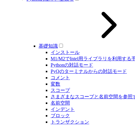
基礎知識
インストール
M1/M2でIntel用ライブラリを利用する
Pythonの対話モード
PyQのターミナルからの対話モード
コメント
変数
スコープ
さまざまなスコープと名前空間を参照
名前空間
インデント
ブロック
トランザクション