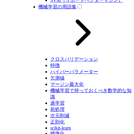
SVM（サポートベクターマシン）
機械学習の用語集
クロスバリデーション
特徴
ハイパーパラメーター
欠測値
マージン最大化
機械学習で持っておくべき数学的な知
識
過学習
前処理
次元削減
正則化
scikit-learn
標準化