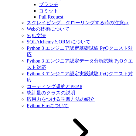
ブランチ
コミット
Pull Request
スクレイピング、クローリングする時の注意点
Webの技術について
SQL文法
SQLAlchemyとORM について
Python 3 エンジニア認定基礎試験 PyQクエスト対
応
Python 3 エンジニア認定データ分析試験 PyQクエ
スト対応
Python 3 エンジニア認定実践試験 PyQクエスト対
応
コーディング規約とPEP 8
統計量のクラスの説明
応用力をつける学習方法の紹介
Python Fireについて