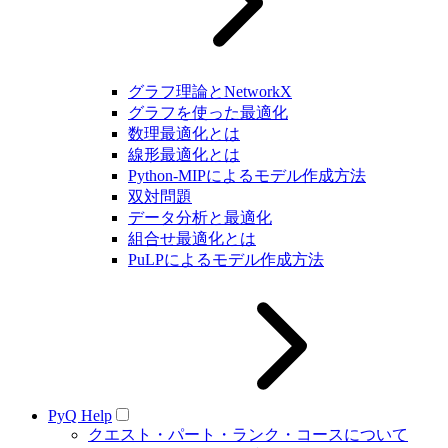
グラフ理論とNetworkX
グラフを使った最適化
数理最適化とは
線形最適化とは
Python-MIPによるモデル作成方法
双対問題
データ分析と最適化
組合せ最適化とは
PuLPによるモデル作成方法
PyQ Help
クエスト・パート・ランク・コースについて