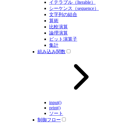
イテラブル（Iterable）
シーケンス（sequence）
文字列の結合
算術
比較演算
論理演算
ビット演算子
集計
組み込み関数
input()
print()
ソート
制御フロー