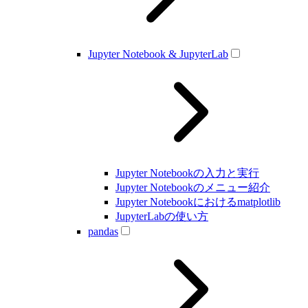
Jupyter Notebook & JupyterLab
Jupyter Notebookの入力と実行
Jupyter Notebookのメニュー紹介
Jupyter Notebookにおけるmatplotlib
JupyterLabの使い方
pandas