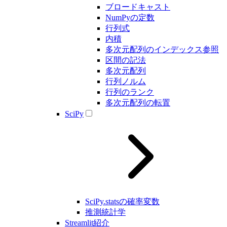
ブロードキャスト
NumPyの定数
行列式
内積
多次元配列のインデックス参照
区間の記法
多次元配列
行列ノルム
行列のランク
多次元配列の転置
SciPy
SciPy.statsの確率変数
推測統計学
Streamlit紹介