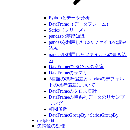
Pythonとデータ分析
DataFrame（データフレーム）
Series（シリーズ）
pandasの基礎知識
pandasを利用したCSVファイルの読み
込み
pandasを利用したファイルへの書き込
み
DataFrameのJSONへの変換
DataFrameのサマリ
2種類の標準偏差とpandasのデフォル
トの標準偏差について
DataFrameのクロス集計
DataFrameの時系列データのリサンプ
リング
相関係数
DataFrameGroupBy / SeriesGroupBy
matplotlib
欠損値の処理