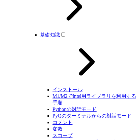
基礎知識
インストール
M1/M2でIntel用ライブラリを利用する
手順
Pythonの対話モード
PyQのターミナルからの対話モード
コメント
変数
スコープ