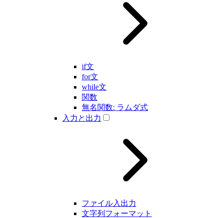
if文
for文
while文
関数
無名関数: ラムダ式
入力と出力
ファイル入出力
文字列フォーマット