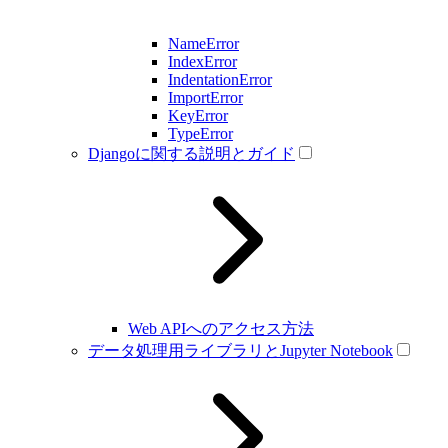
NameError
IndexError
IndentationError
ImportError
KeyError
TypeError
Djangoに関する説明とガイド
Web APIへのアクセス方法
データ処理用ライブラリとJupyter Notebook