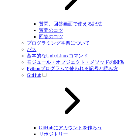
質問、回答画面で使える記法
質問のコツ
回答のコツ
プログラミング学習について
パス
基本的なUnix/Linuxコマンド
モジュール・オブジェクト・メソッドの関係
Pythonプログラムで使われる記号と読み方
GitHub
GitHubにアカウントを作ろう
リポジトリー