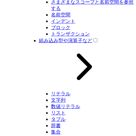
さまざまなスコープと名前空間を参照
する
名前空間
インデント
ブロック
トランザクション
組み込み型や演算子など
リテラル
文字列
数値リテラル
リスト
タプル
辞書
集合