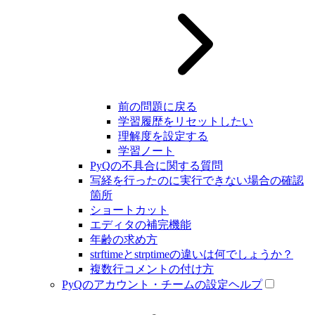
前の問題に戻る
学習履歴をリセットしたい
理解度を設定する
学習ノート
PyQの不具合に関する質問
写経を行ったのに実行できない場合の確認
箇所
ショートカット
エディタの補完機能
年齢の求め方
strftimeとstrptimeの違いは何でしょうか？
複数行コメントの付け方
PyQのアカウント・チームの設定ヘルプ