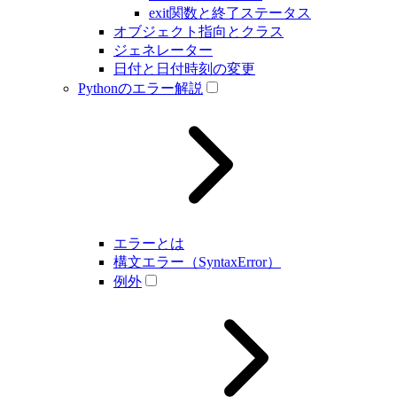
exit関数と終了ステータス
オブジェクト指向とクラス
ジェネレーター
日付と日付時刻の変更
Pythonのエラー解説
エラーとは
構文エラー（SyntaxError）
例外