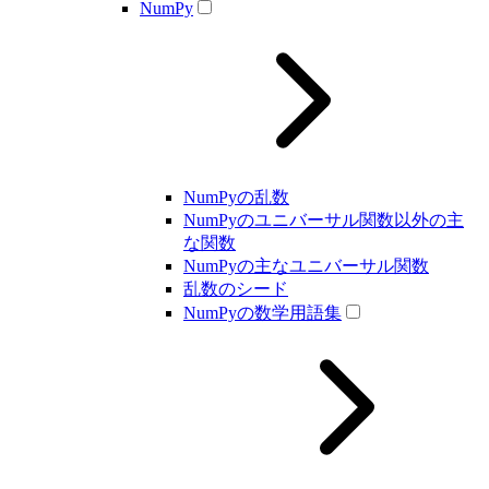
NumPy
NumPyの乱数
NumPyのユニバーサル関数以外の主
な関数
NumPyの主なユニバーサル関数
乱数のシード
NumPyの数学用語集