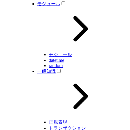
モジュール
モジュール
datetime
random
一般知識
正規表現
トランザクション