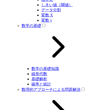
しきい値（閾値）
データ分割
変数 X
変数 y
数学の基礎
数学の基礎知識
線形代数
基礎解析
確率と統計
数理的アプローチによる問題解決