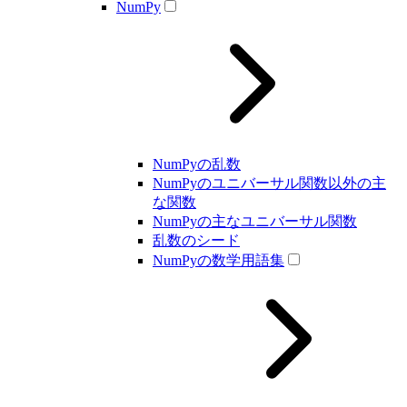
NumPy
NumPyの乱数
NumPyのユニバーサル関数以外の主
な関数
NumPyの主なユニバーサル関数
乱数のシード
NumPyの数学用語集