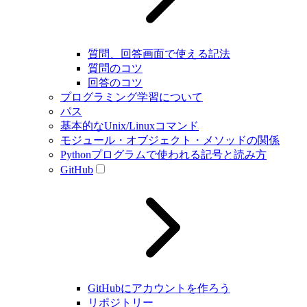
質問、回答画面で使える記法
質問のコツ
回答のコツ
プログラミング学習について
パス
基本的なUnix/Linuxコマンド
モジュール・オブジェクト・メソッドの関係
Pythonプログラムで使われる記号と読み方
GitHub
GitHubにアカウントを作ろう
リポジトリー