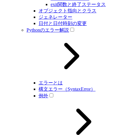
exit関数と終了ステータス
オブジェクト指向とクラス
ジェネレーター
日付と日付時刻の変更
Pythonのエラー解説
エラーとは
構文エラー（SyntaxError）
例外