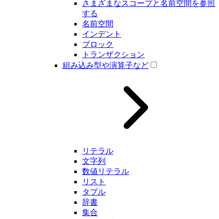
さまざまなスコープと名前空間を参照
する
名前空間
インデント
ブロック
トランザクション
組み込み型や演算子など
リテラル
文字列
数値リテラル
リスト
タプル
辞書
集合