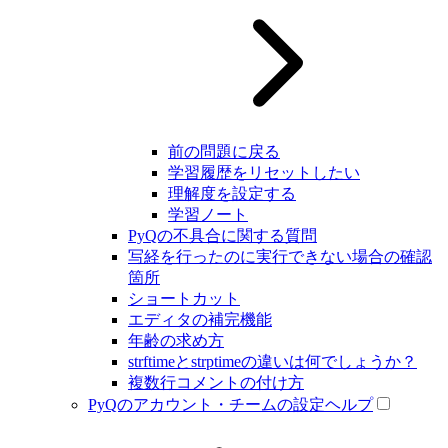
前の問題に戻る
学習履歴をリセットしたい
理解度を設定する
学習ノート
PyQの不具合に関する質問
写経を行ったのに実行できない場合の確認
箇所
ショートカット
エディタの補完機能
年齢の求め方
strftimeとstrptimeの違いは何でしょうか？
複数行コメントの付け方
PyQのアカウント・チームの設定ヘルプ