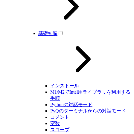
基礎知識
インストール
M1/M2でIntel用ライブラリを利用する
手順
Pythonの対話モード
PyQのターミナルからの対話モード
コメント
変数
スコープ