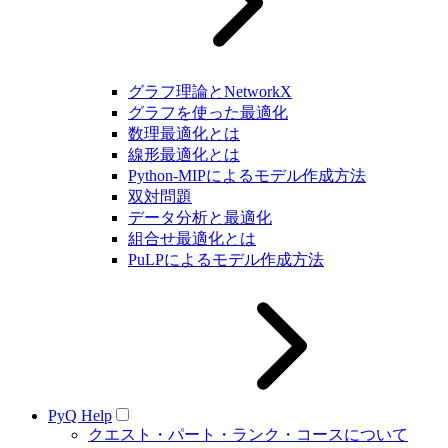
グラフ理論とNetworkX
グラフを使った最適化
数理最適化とは
線形最適化とは
Python-MIPによるモデル作成方法
双対問題
データ分析と最適化
組合せ最適化とは
PuLPによるモデル作成方法
PyQ Help
クエスト・パート・ランク・コースについて