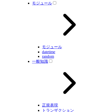
モジュール
モジュール
datetime
random
一般知識
正規表現
トランザクション