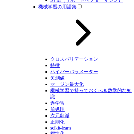
SVM（サポートベクターマシン）
機械学習の用語集
クロスバリデーション
特徴
ハイパーパラメーター
欠測値
マージン最大化
機械学習で持っておくべき数学的な知
識
過学習
前処理
次元削減
正則化
scikit-learn
標準化