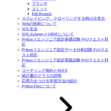
ブランチ
コミット
Pull Request
スクレイピング、クローリングする時の注意点
Webの技術について
SQL文法
SQLAlchemyとORM について
Python 3 エンジニア認定基礎試験 PyQクエスト対
応
Python 3 エンジニア認定データ分析試験 PyQクエ
スト対応
Python 3 エンジニア認定実践試験 PyQクエスト対
応
コーディング規約とPEP 8
統計量のクラスの説明
応用力をつける学習方法の紹介
Python Fireについて