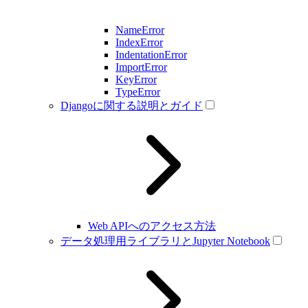
NameError
IndexError
IndentationError
ImportError
KeyError
TypeError
Djangoに関する説明とガイド
Web APIへのアクセス方法
データ処理用ライブラリとJupyter Notebook