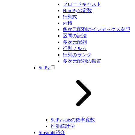
ブロードキャスト
NumPyの定数
行列式
内積
多次元配列のインデックス参照
区間の記法
多次元配列
行列ノルム
行列のランク
多次元配列の転置
SciPy
SciPy.statsの確率変数
推測統計学
Streamlit紹介