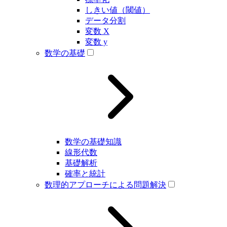
しきい値（閾値）
データ分割
変数 X
変数 y
数学の基礎
数学の基礎知識
線形代数
基礎解析
確率と統計
数理的アプローチによる問題解決