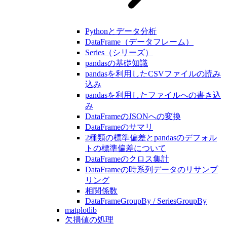
Pythonとデータ分析
DataFrame（データフレーム）
Series（シリーズ）
pandasの基礎知識
pandasを利用したCSVファイルの読み
込み
pandasを利用したファイルへの書き込
み
DataFrameのJSONへの変換
DataFrameのサマリ
2種類の標準偏差とpandasのデフォル
トの標準偏差について
DataFrameのクロス集計
DataFrameの時系列データのリサンプ
リング
相関係数
DataFrameGroupBy / SeriesGroupBy
matplotlib
欠損値の処理