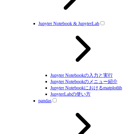
Jupyter Notebook & JupyterLab
Jupyter Notebookの入力と実行
Jupyter Notebookのメニュー紹介
Jupyter Notebookにおけるmatplotlib
JupyterLabの使い方
pandas