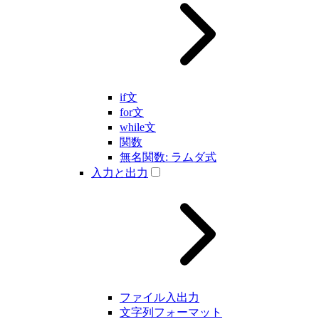
if文
for文
while文
関数
無名関数: ラムダ式
入力と出力
ファイル入出力
文字列フォーマット