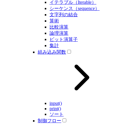
イテラブル（Iterable）
シーケンス（sequence）
文字列の結合
算術
比較演算
論理演算
ビット演算子
集計
組み込み関数
input()
print()
ソート
制御フロー