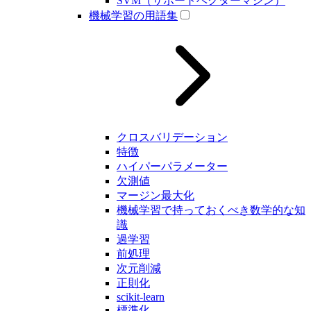
SVM（サポートベクターマシン）
機械学習の用語集
クロスバリデーション
特徴
ハイパーパラメーター
欠測値
マージン最大化
機械学習で持っておくべき数学的な知
識
過学習
前処理
次元削減
正則化
scikit-learn
標準化