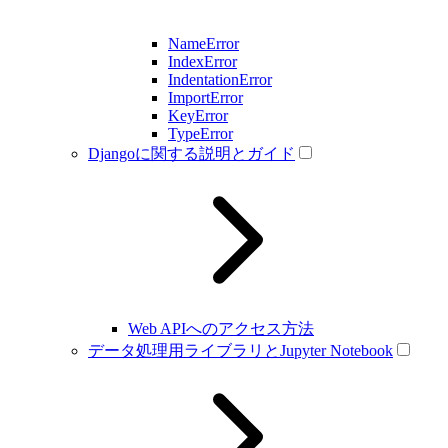
NameError
IndexError
IndentationError
ImportError
KeyError
TypeError
Djangoに関する説明とガイド
Web APIへのアクセス方法
データ処理用ライブラリとJupyter Notebook