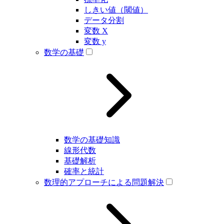
しきい値（閾値）
データ分割
変数 X
変数 y
数学の基礎
数学の基礎知識
線形代数
基礎解析
確率と統計
数理的アプローチによる問題解決