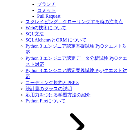
ブランチ
コミット
Pull Request
スクレイピング、クローリングする時の注意点
Webの技術について
SQL文法
SQLAlchemyとORM について
Python 3 エンジニア認定基礎試験 PyQクエスト対
応
Python 3 エンジニア認定データ分析試験 PyQクエ
スト対応
Python 3 エンジニア認定実践試験 PyQクエスト対
応
コーディング規約とPEP 8
統計量のクラスの説明
応用力をつける学習方法の紹介
Python Fireについて