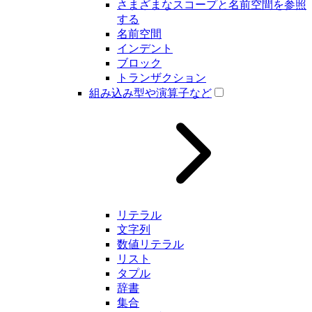
さまざまなスコープと名前空間を参照
する
名前空間
インデント
ブロック
トランザクション
組み込み型や演算子など
リテラル
文字列
数値リテラル
リスト
タプル
辞書
集合