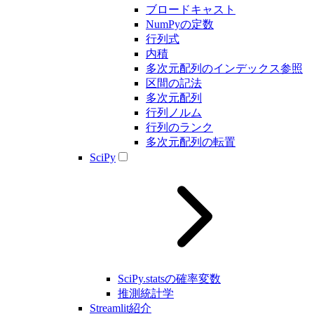
ブロードキャスト
NumPyの定数
行列式
内積
多次元配列のインデックス参照
区間の記法
多次元配列
行列ノルム
行列のランク
多次元配列の転置
SciPy
SciPy.statsの確率変数
推測統計学
Streamlit紹介