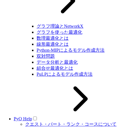
グラフ理論とNetworkX
グラフを使った最適化
数理最適化とは
線形最適化とは
Python-MIPによるモデル作成方法
双対問題
データ分析と最適化
組合せ最適化とは
PuLPによるモデル作成方法
PyQ Help
クエスト・パート・ランク・コースについて