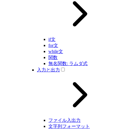
if文
for文
while文
関数
無名関数: ラムダ式
入力と出力
ファイル入出力
文字列フォーマット