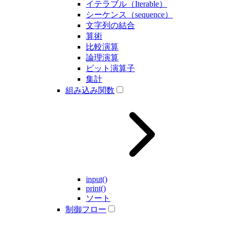
イテラブル（Iterable）
シーケンス（sequence）
文字列の結合
算術
比較演算
論理演算
ビット演算子
集計
組み込み関数
input()
print()
ソート
制御フロー