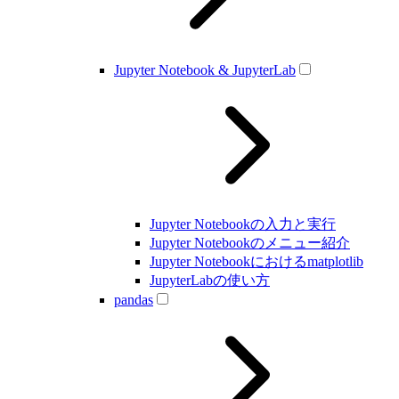
Jupyter Notebook & JupyterLab
Jupyter Notebookの入力と実行
Jupyter Notebookのメニュー紹介
Jupyter Notebookにおけるmatplotlib
JupyterLabの使い方
pandas