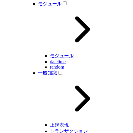
モジュール
モジュール
datetime
random
一般知識
正規表現
トランザクション