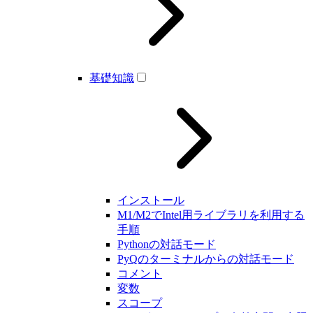
基礎知識
インストール
M1/M2でIntel用ライブラリを利用する
手順
Pythonの対話モード
PyQのターミナルからの対話モード
コメント
変数
スコープ