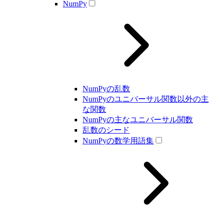
NumPy
NumPyの乱数
NumPyのユニバーサル関数以外の主
な関数
NumPyの主なユニバーサル関数
乱数のシード
NumPyの数学用語集