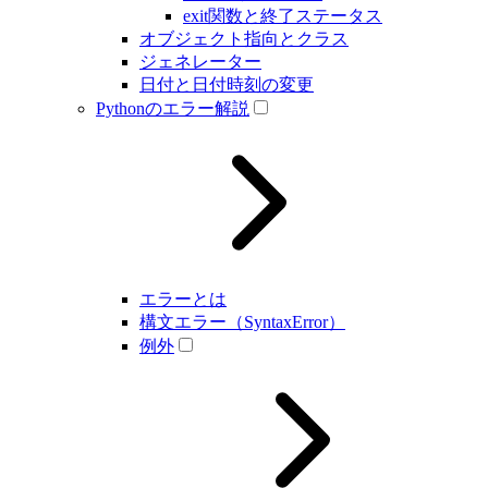
exit関数と終了ステータス
オブジェクト指向とクラス
ジェネレーター
日付と日付時刻の変更
Pythonのエラー解説
エラーとは
構文エラー（SyntaxError）
例外