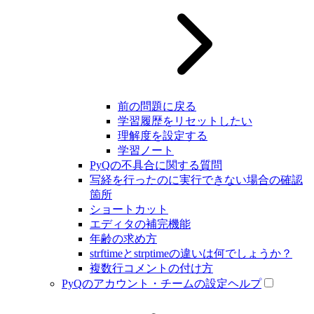
前の問題に戻る
学習履歴をリセットしたい
理解度を設定する
学習ノート
PyQの不具合に関する質問
写経を行ったのに実行できない場合の確認
箇所
ショートカット
エディタの補完機能
年齢の求め方
strftimeとstrptimeの違いは何でしょうか？
複数行コメントの付け方
PyQのアカウント・チームの設定ヘルプ