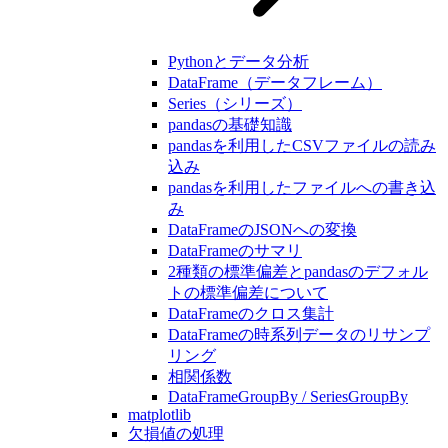
Pythonとデータ分析
DataFrame（データフレーム）
Series（シリーズ）
pandasの基礎知識
pandasを利用したCSVファイルの読み
込み
pandasを利用したファイルへの書き込
み
DataFrameのJSONへの変換
DataFrameのサマリ
2種類の標準偏差とpandasのデフォル
トの標準偏差について
DataFrameのクロス集計
DataFrameの時系列データのリサンプ
リング
相関係数
DataFrameGroupBy / SeriesGroupBy
matplotlib
欠損値の処理