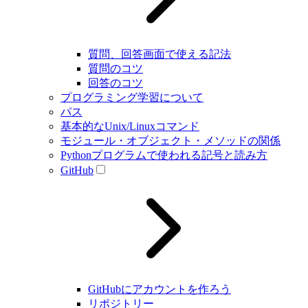
質問、回答画面で使える記法
質問のコツ
回答のコツ
プログラミング学習について
パス
基本的なUnix/Linuxコマンド
モジュール・オブジェクト・メソッドの関係
Pythonプログラムで使われる記号と読み方
GitHub
GitHubにアカウントを作ろう
リポジトリー