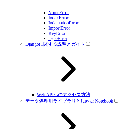
NameError
IndexError
IndentationError
ImportError
KeyError
TypeError
Djangoに関する説明とガイド
Web APIへのアクセス方法
データ処理用ライブラリとJupyter Notebook