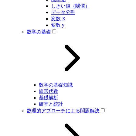
しきい値（閾値）
データ分割
変数 X
変数 y
数学の基礎
数学の基礎知識
線形代数
基礎解析
確率と統計
数理的アプローチによる問題解決