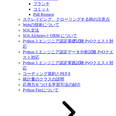
ブランチ
コミット
Pull Request
スクレイピング、クローリングする時の注意点
Webの技術について
SQL文法
SQLAlchemyとORM について
Python 3 エンジニア認定基礎試験 PyQクエスト対
応
Python 3 エンジニア認定データ分析試験 PyQクエ
スト対応
Python 3 エンジニア認定実践試験 PyQクエスト対
応
コーディング規約とPEP 8
統計量のクラスの説明
応用力をつける学習方法の紹介
Python Fireについて