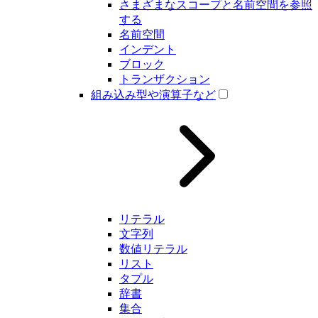
さまざまなスコープと名前空間を参照
する
名前空間
インデント
ブロック
トランザクション
組み込み型や演算子など
リテラル
文字列
数値リテラル
リスト
タプル
辞書
集合