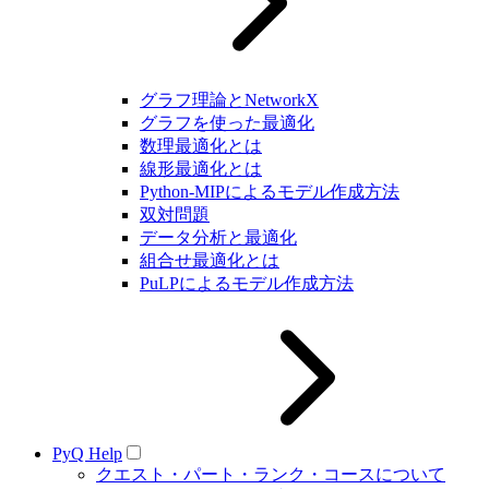
グラフ理論とNetworkX
グラフを使った最適化
数理最適化とは
線形最適化とは
Python-MIPによるモデル作成方法
双対問題
データ分析と最適化
組合せ最適化とは
PuLPによるモデル作成方法
PyQ Help
クエスト・パート・ランク・コースについて