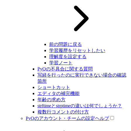
前の問題に戻る
学習履歴をリセットしたい
理解度を設定する
学習ノート
PyQの不具合に関する質問
写経を行ったのに実行できない場合の確認
箇所
ショートカット
エディタの補完機能
年齢の求め方
strftimeとstrptimeの違いは何でしょうか？
複数行コメントの付け方
PyQのアカウント・チームの設定ヘルプ