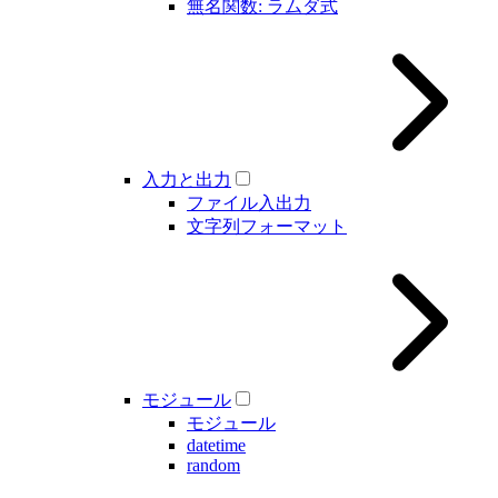
無名関数: ラムダ式
入力と出力
ファイル入出力
文字列フォーマット
モジュール
モジュール
datetime
random