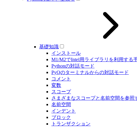
基礎知識
インストール
M1/M2でIntel用ライブラリを利用する
Pythonの対話モード
PyQのターミナルからの対話モード
コメント
変数
スコープ
さまざまなスコープと名前空間を参照
名前空間
インデント
ブロック
トランザクション