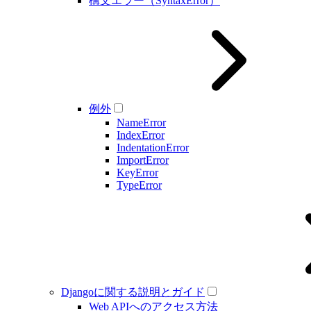
構文エラー（SyntaxError）
例外
NameError
IndexError
IndentationError
ImportError
KeyError
TypeError
Djangoに関する説明とガイド
Web APIへのアクセス方法