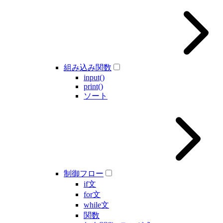
組み込み関数
input()
print()
ソート
制御フロー
if文
for文
while文
関数