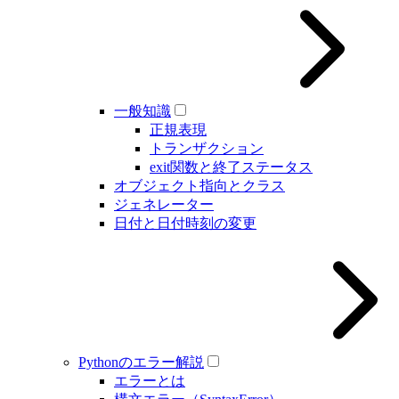
一般知識
正規表現
トランザクション
exit関数と終了ステータス
オブジェクト指向とクラス
ジェネレーター
日付と日付時刻の変更
Pythonのエラー解説
エラーとは