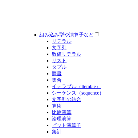
組み込み型や演算子など
リテラル
文字列
数値リテラル
リスト
タプル
辞書
集合
イテラブル（Iterable）
シーケンス（sequence）
文字列の結合
算術
比較演算
論理演算
ビット演算子
集計