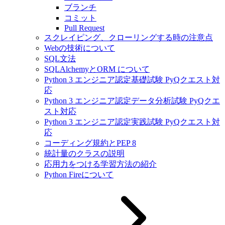
ブランチ
コミット
Pull Request
スクレイピング、クローリングする時の注意点
Webの技術について
SQL文法
SQLAlchemyとORM について
Python 3 エンジニア認定基礎試験 PyQクエスト対
応
Python 3 エンジニア認定データ分析試験 PyQクエ
スト対応
Python 3 エンジニア認定実践試験 PyQクエスト対
応
コーディング規約とPEP 8
統計量のクラスの説明
応用力をつける学習方法の紹介
Python Fireについて