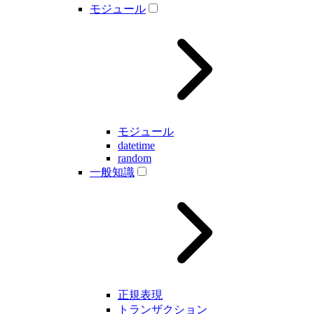
モジュール
モジュール
datetime
random
一般知識
正規表現
トランザクション