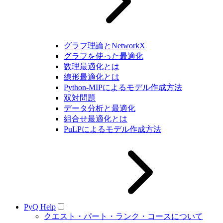
グラフ理論とNetworkX
グラフを使った最適化
数理最適化とは
線形最適化とは
Python-MIPによるモデル作成方法
双対問題
データ分析と最適化
組合せ最適化とは
PuLPによるモデル作成方法
PyQ Help
クエスト・パート・ランク・コースについて