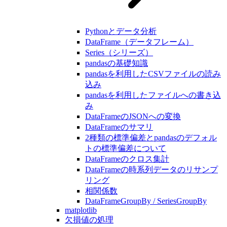
Pythonとデータ分析
DataFrame（データフレーム）
Series（シリーズ）
pandasの基礎知識
pandasを利用したCSVファイルの読み
込み
pandasを利用したファイルへの書き込
み
DataFrameのJSONへの変換
DataFrameのサマリ
2種類の標準偏差とpandasのデフォル
トの標準偏差について
DataFrameのクロス集計
DataFrameの時系列データのリサンプ
リング
相関係数
DataFrameGroupBy / SeriesGroupBy
matplotlib
欠損値の処理