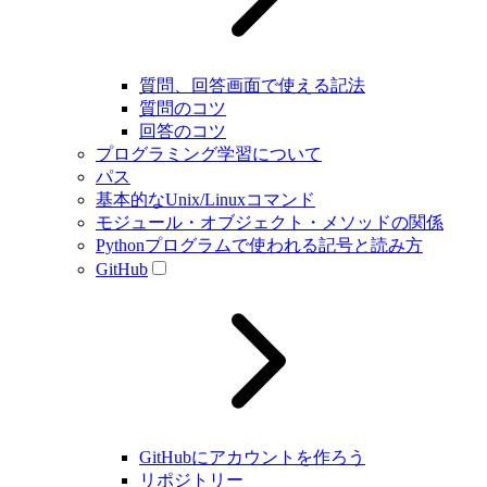
質問、回答画面で使える記法
質問のコツ
回答のコツ
プログラミング学習について
パス
基本的なUnix/Linuxコマンド
モジュール・オブジェクト・メソッドの関係
Pythonプログラムで使われる記号と読み方
GitHub
GitHubにアカウントを作ろう
リポジトリー