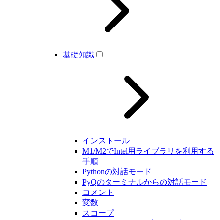
基礎知識
インストール
M1/M2でIntel用ライブラリを利用する
手順
Pythonの対話モード
PyQのターミナルからの対話モード
コメント
変数
スコープ