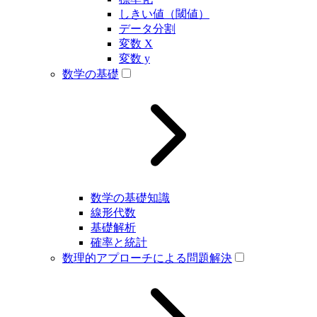
しきい値（閾値）
データ分割
変数 X
変数 y
数学の基礎
数学の基礎知識
線形代数
基礎解析
確率と統計
数理的アプローチによる問題解決