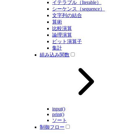
イテラブル（Iterable）
シーケンス（sequence）
文字列の結合
算術
比較演算
論理演算
ビット演算子
集計
組み込み関数
input()
print()
ソート
制御フロー