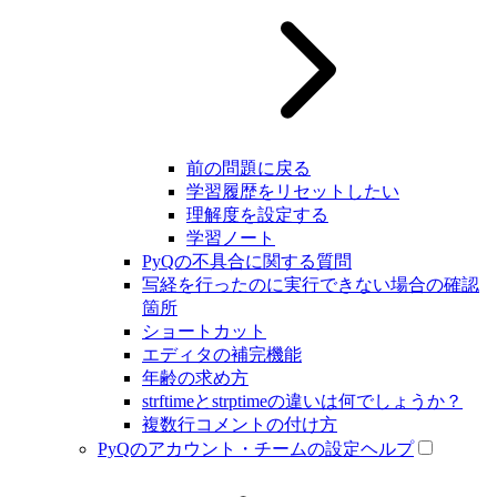
前の問題に戻る
学習履歴をリセットしたい
理解度を設定する
学習ノート
PyQの不具合に関する質問
写経を行ったのに実行できない場合の確認
箇所
ショートカット
エディタの補完機能
年齢の求め方
strftimeとstrptimeの違いは何でしょうか？
複数行コメントの付け方
PyQのアカウント・チームの設定ヘルプ