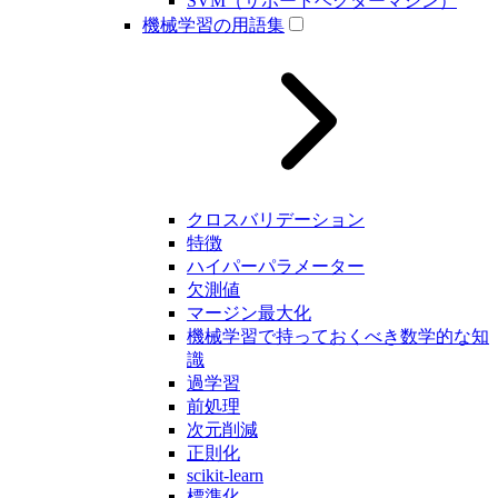
SVM（サポートベクターマシン）
機械学習の用語集
クロスバリデーション
特徴
ハイパーパラメーター
欠測値
マージン最大化
機械学習で持っておくべき数学的な知
識
過学習
前処理
次元削減
正則化
scikit-learn
標準化