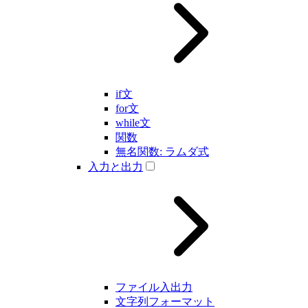
if文
for文
while文
関数
無名関数: ラムダ式
入力と出力
ファイル入出力
文字列フォーマット