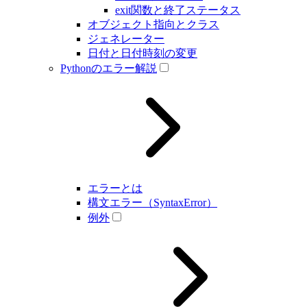
exit関数と終了ステータス
オブジェクト指向とクラス
ジェネレーター
日付と日付時刻の変更
Pythonのエラー解説
エラーとは
構文エラー（SyntaxError）
例外