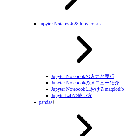
Jupyter Notebook & JupyterLab
Jupyter Notebookの入力と実行
Jupyter Notebookのメニュー紹介
Jupyter Notebookにおけるmatplotlib
JupyterLabの使い方
pandas