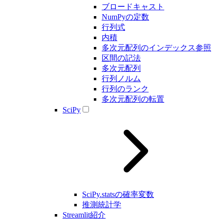
ブロードキャスト
NumPyの定数
行列式
内積
多次元配列のインデックス参照
区間の記法
多次元配列
行列ノルム
行列のランク
多次元配列の転置
SciPy
SciPy.statsの確率変数
推測統計学
Streamlit紹介