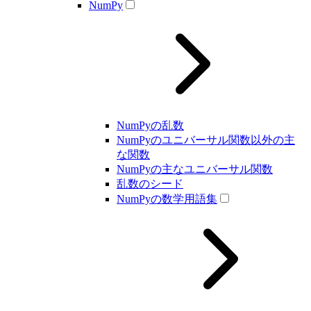
NumPy
NumPyの乱数
NumPyのユニバーサル関数以外の主
な関数
NumPyの主なユニバーサル関数
乱数のシード
NumPyの数学用語集