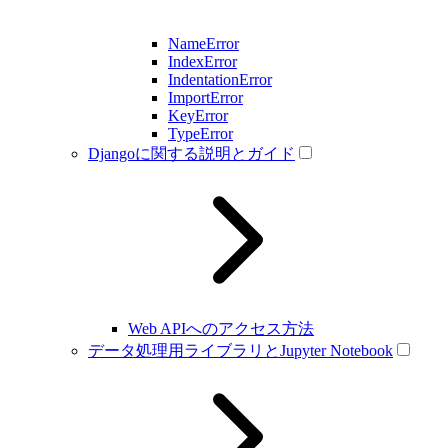
NameError
IndexError
IndentationError
ImportError
KeyError
TypeError
Djangoに関する説明とガイド
Web APIへのアクセス方法
データ処理用ライブラリとJupyter Notebook