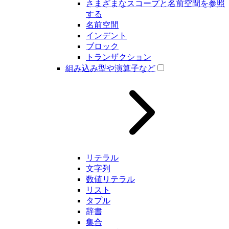
さまざまなスコープと名前空間を参照
する
名前空間
インデント
ブロック
トランザクション
組み込み型や演算子など
リテラル
文字列
数値リテラル
リスト
タプル
辞書
集合