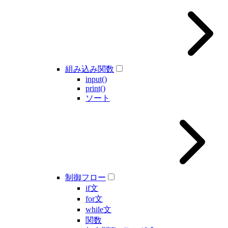
組み込み関数
input()
print()
ソート
制御フロー
if文
for文
while文
関数