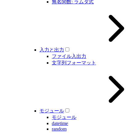
無名関数: ラムダ式
入力と出力
ファイル入出力
文字列フォーマット
モジュール
モジュール
datetime
random