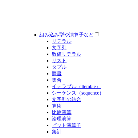
組み込み型や演算子など
リテラル
文字列
数値リテラル
リスト
タプル
辞書
集合
イテラブル（Iterable）
シーケンス（sequence）
文字列の結合
算術
比較演算
論理演算
ビット演算子
集計