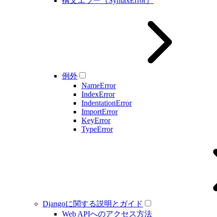
構文エラー（SyntaxError）
例外
NameError
IndexError
IndentationError
ImportError
KeyError
TypeError
Djangoに関する説明とガイド
Web APIへのアクセス方法