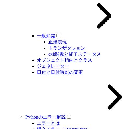
一般知識
正規表現
トランザクション
exit関数と終了ステータス
オブジェクト指向とクラス
ジェネレーター
日付と日付時刻の変更
Pythonのエラー解説
エラーとは