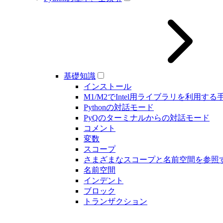
基礎知識
インストール
M1/M2でIntel用ライブラリを利用する
Pythonの対話モード
PyQのターミナルからの対話モード
コメント
変数
スコープ
さまざまなスコープと名前空間を参照
名前空間
インデント
ブロック
トランザクション