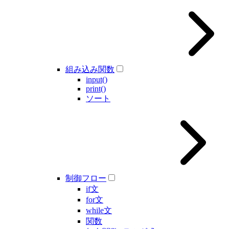
組み込み関数
input()
print()
ソート
制御フロー
if文
for文
while文
関数