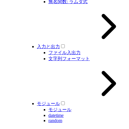
無名関数: ラムダ式
入力と出力
ファイル入出力
文字列フォーマット
モジュール
モジュール
datetime
random