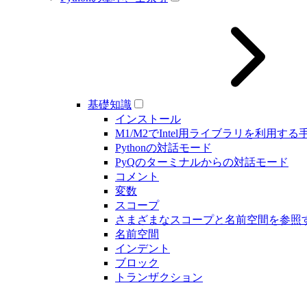
基礎知識
インストール
M1/M2でIntel用ライブラリを利用する
Pythonの対話モード
PyQのターミナルからの対話モード
コメント
変数
スコープ
さまざまなスコープと名前空間を参照
名前空間
インデント
ブロック
トランザクション