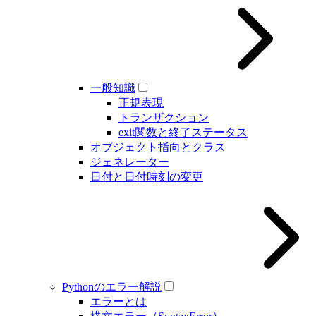
一般知識
正規表現
トランザクション
exit関数と終了ステータス
オブジェクト指向とクラス
ジェネレーター
日付と日付時刻の変更
Pythonのエラー解説
エラーとは