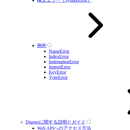
構文エラー（SyntaxError）
例外
NameError
IndexError
IndentationError
ImportError
KeyError
TypeError
Djangoに関する説明とガイド
Web APIへのアクセス方法