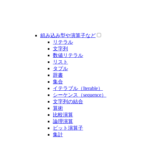
組み込み型や演算子など
リテラル
文字列
数値リテラル
リスト
タプル
辞書
集合
イテラブル（Iterable）
シーケンス（sequence）
文字列の結合
算術
比較演算
論理演算
ビット演算子
集計