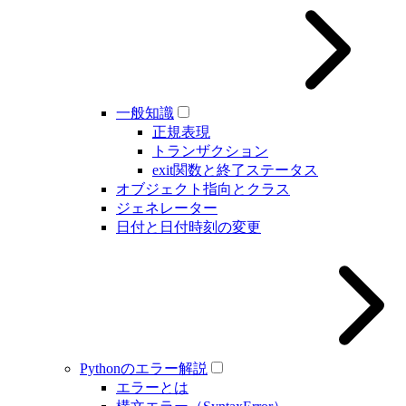
一般知識
正規表現
トランザクション
exit関数と終了ステータス
オブジェクト指向とクラス
ジェネレーター
日付と日付時刻の変更
Pythonのエラー解説
エラーとは