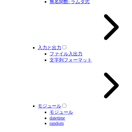
無名関数: ラムダ式
入力と出力
ファイル入出力
文字列フォーマット
モジュール
モジュール
datetime
random