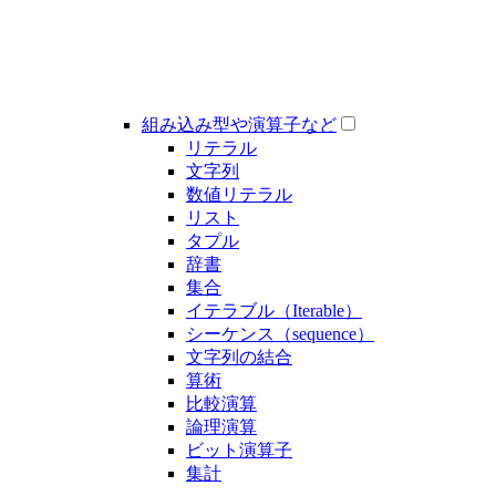
組み込み型や演算子など
リテラル
文字列
数値リテラル
リスト
タプル
辞書
集合
イテラブル（Iterable）
シーケンス（sequence）
文字列の結合
算術
比較演算
論理演算
ビット演算子
集計