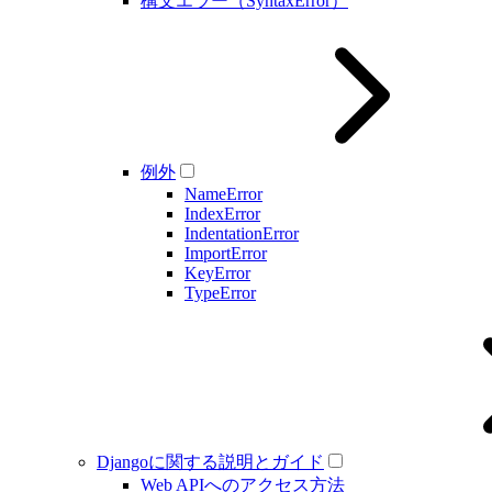
構文エラー（SyntaxError）
例外
NameError
IndexError
IndentationError
ImportError
KeyError
TypeError
Djangoに関する説明とガイド
Web APIへのアクセス方法