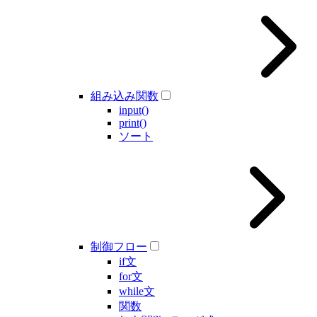
組み込み関数
input()
print()
ソート
制御フロー
if文
for文
while文
関数