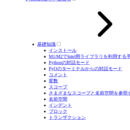
基礎知識
インストール
M1/M2でIntel用ライブラリを利用する
Pythonの対話モード
PyQのターミナルからの対話モード
コメント
変数
スコープ
さまざまなスコープと名前空間を参照
名前空間
インデント
ブロック
トランザクション