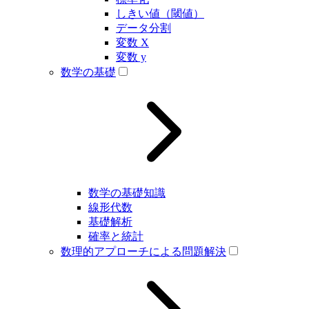
しきい値（閾値）
データ分割
変数 X
変数 y
数学の基礎
数学の基礎知識
線形代数
基礎解析
確率と統計
数理的アプローチによる問題解決