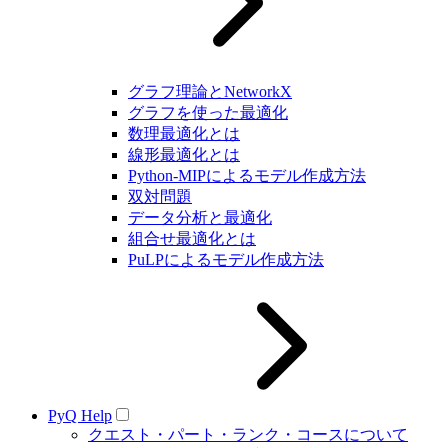
グラフ理論とNetworkX
グラフを使った最適化
数理最適化とは
線形最適化とは
Python-MIPによるモデル作成方法
双対問題
データ分析と最適化
組合せ最適化とは
PuLPによるモデル作成方法
PyQ Help
クエスト・パート・ランク・コースについて