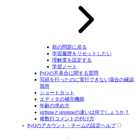
前の問題に戻る
学習履歴をリセットしたい
理解度を設定する
学習ノート
PyQの不具合に関する質問
写経を行ったのに実行できない場合の確認
箇所
ショートカット
エディタの補完機能
年齢の求め方
strftimeとstrptimeの違いは何でしょうか？
複数行コメントの付け方
PyQのアカウント・チームの設定ヘルプ