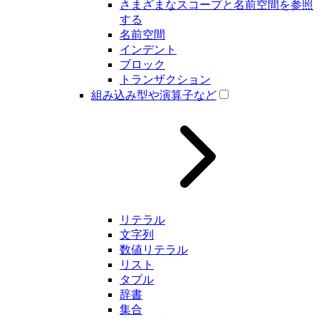
さまざまなスコープと名前空間を参照
する
名前空間
インデント
ブロック
トランザクション
組み込み型や演算子など
リテラル
文字列
数値リテラル
リスト
タプル
辞書
集合