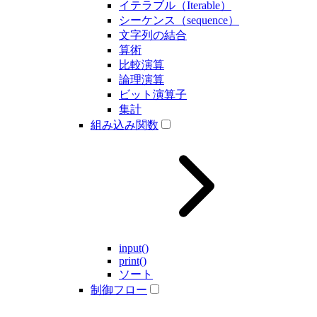
イテラブル（Iterable）
シーケンス（sequence）
文字列の結合
算術
比較演算
論理演算
ビット演算子
集計
組み込み関数
input()
print()
ソート
制御フロー