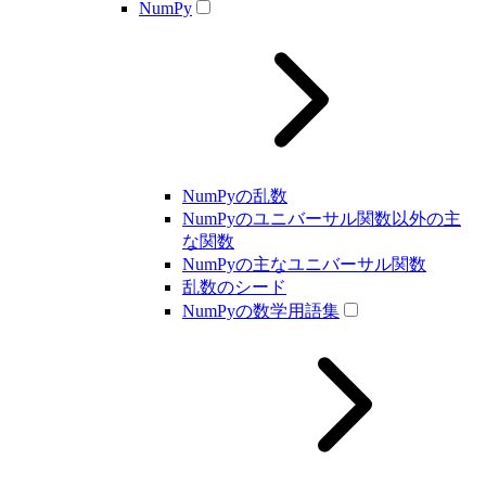
NumPy
NumPyの乱数
NumPyのユニバーサル関数以外の主
な関数
NumPyの主なユニバーサル関数
乱数のシード
NumPyの数学用語集