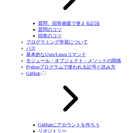
質問、回答画面で使える記法
質問のコツ
回答のコツ
プログラミング学習について
パス
基本的なUnix/Linuxコマンド
モジュール・オブジェクト・メソッドの関係
Pythonプログラムで使われる記号と読み方
GitHub
GitHubにアカウントを作ろう
リポジトリー