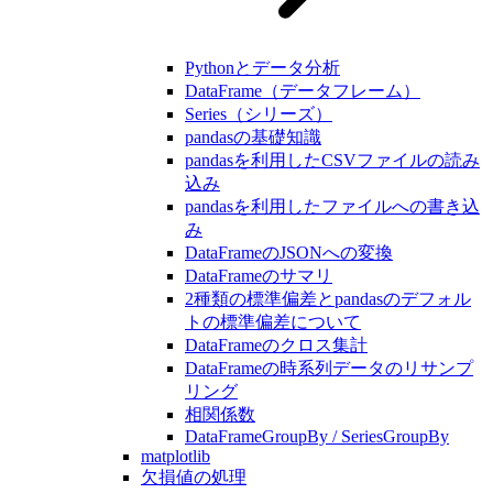
Pythonとデータ分析
DataFrame（データフレーム）
Series（シリーズ）
pandasの基礎知識
pandasを利用したCSVファイルの読み
込み
pandasを利用したファイルへの書き込
み
DataFrameのJSONへの変換
DataFrameのサマリ
2種類の標準偏差とpandasのデフォル
トの標準偏差について
DataFrameのクロス集計
DataFrameの時系列データのリサンプ
リング
相関係数
DataFrameGroupBy / SeriesGroupBy
matplotlib
欠損値の処理