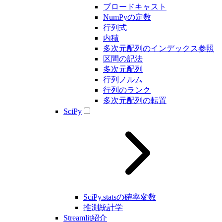
ブロードキャスト
NumPyの定数
行列式
内積
多次元配列のインデックス参照
区間の記法
多次元配列
行列ノルム
行列のランク
多次元配列の転置
SciPy
SciPy.statsの確率変数
推測統計学
Streamlit紹介