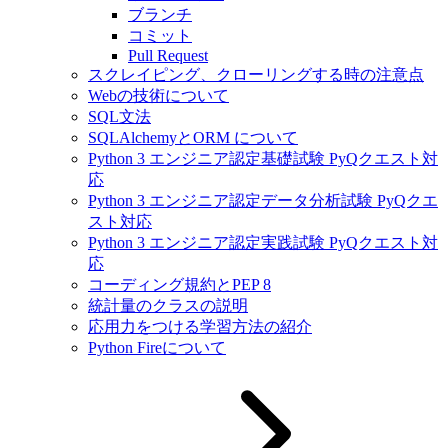
ブランチ
コミット
Pull Request
スクレイピング、クローリングする時の注意点
Webの技術について
SQL文法
SQLAlchemyとORM について
Python 3 エンジニア認定基礎試験 PyQクエスト対
応
Python 3 エンジニア認定データ分析試験 PyQクエ
スト対応
Python 3 エンジニア認定実践試験 PyQクエスト対
応
コーディング規約とPEP 8
統計量のクラスの説明
応用力をつける学習方法の紹介
Python Fireについて