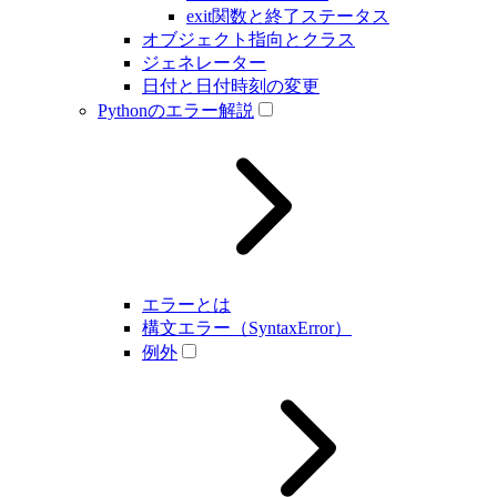
exit関数と終了ステータス
オブジェクト指向とクラス
ジェネレーター
日付と日付時刻の変更
Pythonのエラー解説
エラーとは
構文エラー（SyntaxError）
例外