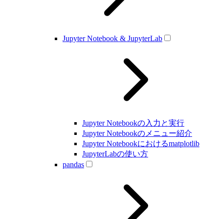
Jupyter Notebook & JupyterLab
Jupyter Notebookの入力と実行
Jupyter Notebookのメニュー紹介
Jupyter Notebookにおけるmatplotlib
JupyterLabの使い方
pandas