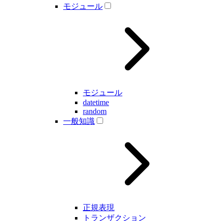
モジュール
モジュール
datetime
random
一般知識
正規表現
トランザクション