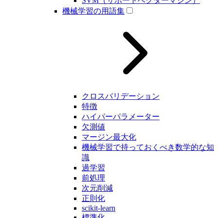
SVM（サポートベクターマシン）
機械学習の用語集
クロスバリデーション
特徴
ハイパーパラメーター
欠測値
マージン最大化
機械学習で持っておくべき数学的な知
識
過学習
前処理
次元削減
正則化
scikit-learn
標準化