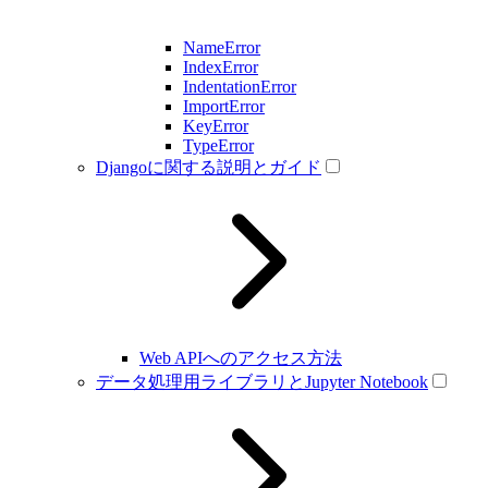
NameError
IndexError
IndentationError
ImportError
KeyError
TypeError
Djangoに関する説明とガイド
Web APIへのアクセス方法
データ処理用ライブラリとJupyter Notebook