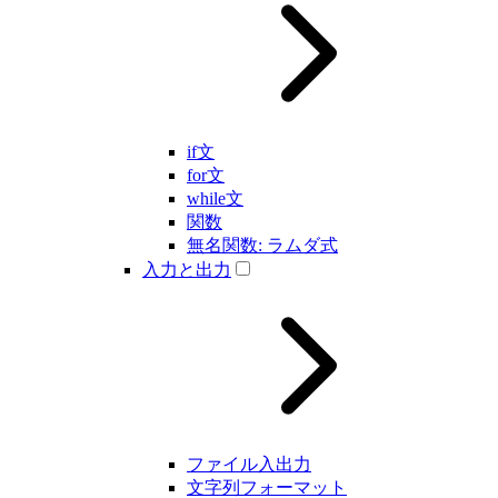
if文
for文
while文
関数
無名関数: ラムダ式
入力と出力
ファイル入出力
文字列フォーマット