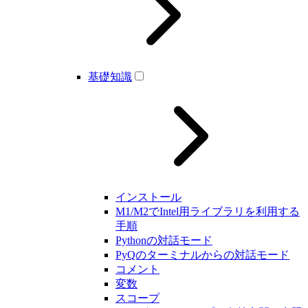
基礎知識
インストール
M1/M2でIntel用ライブラリを利用する
手順
Pythonの対話モード
PyQのターミナルからの対話モード
コメント
変数
スコープ