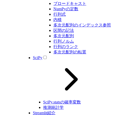
ブロードキャスト
NumPyの定数
行列式
内積
多次元配列のインデックス参照
区間の記法
多次元配列
行列ノルム
行列のランク
多次元配列の転置
SciPy
SciPy.statsの確率変数
推測統計学
Streamlit紹介