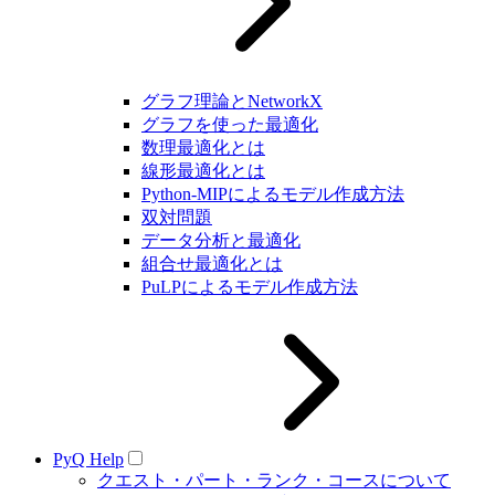
グラフ理論とNetworkX
グラフを使った最適化
数理最適化とは
線形最適化とは
Python-MIPによるモデル作成方法
双対問題
データ分析と最適化
組合せ最適化とは
PuLPによるモデル作成方法
PyQ Help
クエスト・パート・ランク・コースについて