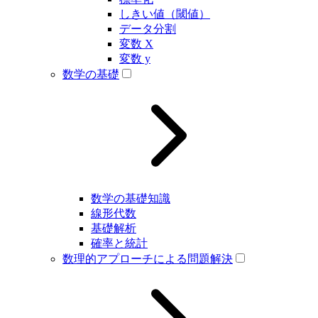
しきい値（閾値）
データ分割
変数 X
変数 y
数学の基礎
数学の基礎知識
線形代数
基礎解析
確率と統計
数理的アプローチによる問題解決