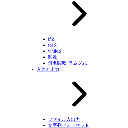
if文
for文
while文
関数
無名関数: ラムダ式
入力と出力
ファイル入出力
文字列フォーマット