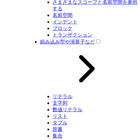
さまざまなスコープと名前空間を参照
する
名前空間
インデント
ブロック
トランザクション
組み込み型や演算子など
リテラル
文字列
数値リテラル
リスト
タプル
辞書
集合