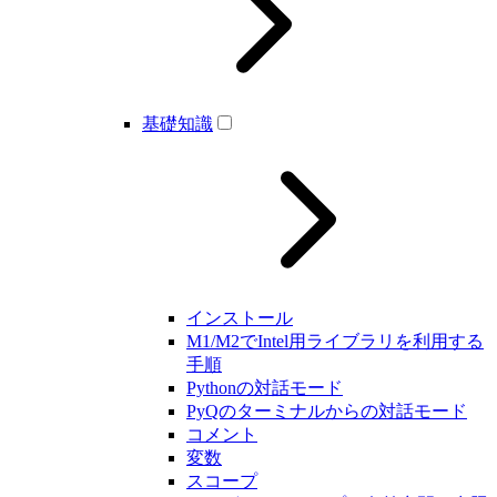
基礎知識
インストール
M1/M2でIntel用ライブラリを利用する
手順
Pythonの対話モード
PyQのターミナルからの対話モード
コメント
変数
スコープ