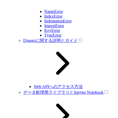
NameError
IndexError
IndentationError
ImportError
KeyError
TypeError
Djangoに関する説明とガイド
Web APIへのアクセス方法
データ処理用ライブラリとJupyter Notebook