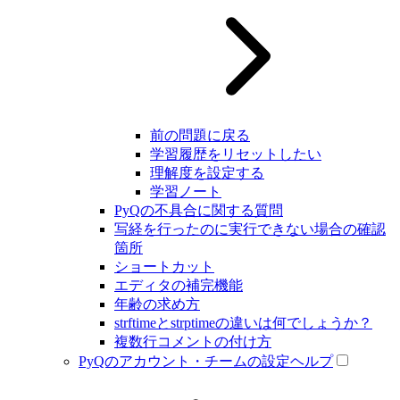
前の問題に戻る
学習履歴をリセットしたい
理解度を設定する
学習ノート
PyQの不具合に関する質問
写経を行ったのに実行できない場合の確認
箇所
ショートカット
エディタの補完機能
年齢の求め方
strftimeとstrptimeの違いは何でしょうか？
複数行コメントの付け方
PyQのアカウント・チームの設定ヘルプ