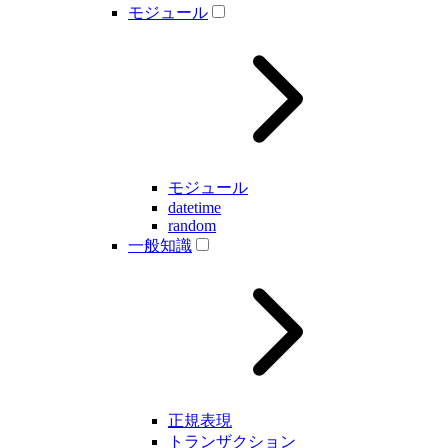
モジュール
モジュール
datetime
random
一般知識
正規表現
トランザクション