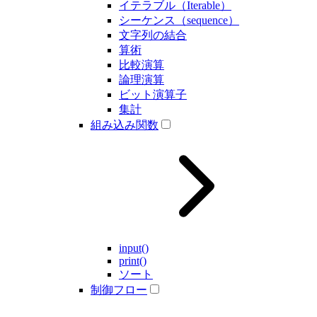
イテラブル（Iterable）
シーケンス（sequence）
文字列の結合
算術
比較演算
論理演算
ビット演算子
集計
組み込み関数
input()
print()
ソート
制御フロー