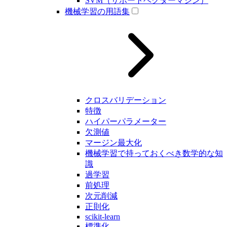
SVM（サポートベクターマシン）
機械学習の用語集
クロスバリデーション
特徴
ハイパーパラメーター
欠測値
マージン最大化
機械学習で持っておくべき数学的な知
識
過学習
前処理
次元削減
正則化
scikit-learn
標準化