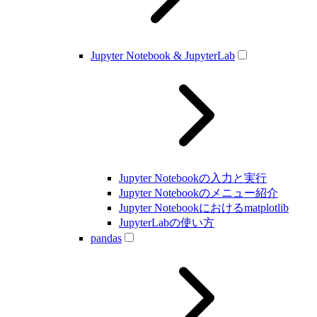
Jupyter Notebook & JupyterLab
Jupyter Notebookの入力と実行
Jupyter Notebookのメニュー紹介
Jupyter Notebookにおけるmatplotlib
JupyterLabの使い方
pandas