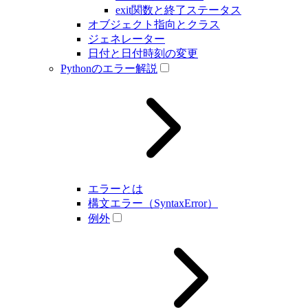
exit関数と終了ステータス
オブジェクト指向とクラス
ジェネレーター
日付と日付時刻の変更
Pythonのエラー解説
エラーとは
構文エラー（SyntaxError）
例外