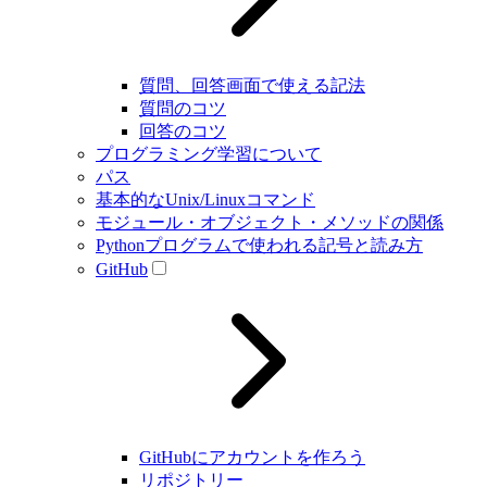
質問、回答画面で使える記法
質問のコツ
回答のコツ
プログラミング学習について
パス
基本的なUnix/Linuxコマンド
モジュール・オブジェクト・メソッドの関係
Pythonプログラムで使われる記号と読み方
GitHub
GitHubにアカウントを作ろう
リポジトリー