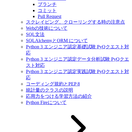
ブランチ
コミット
Pull Request
スクレイピング、クローリングする時の注意点
Webの技術について
SQL文法
SQLAlchemyとORM について
Python 3 エンジニア認定基礎試験 PyQクエスト対
応
Python 3 エンジニア認定データ分析試験 PyQクエ
スト対応
Python 3 エンジニア認定実践試験 PyQクエスト対
応
コーディング規約とPEP 8
統計量のクラスの説明
応用力をつける学習方法の紹介
Python Fireについて