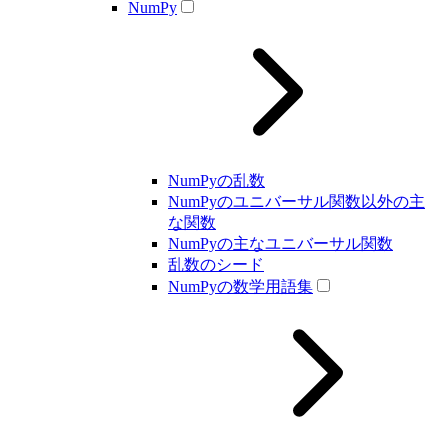
NumPy
NumPyの乱数
NumPyのユニバーサル関数以外の主
な関数
NumPyの主なユニバーサル関数
乱数のシード
NumPyの数学用語集