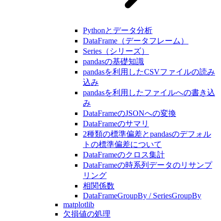
Pythonとデータ分析
DataFrame（データフレーム）
Series（シリーズ）
pandasの基礎知識
pandasを利用したCSVファイルの読み
込み
pandasを利用したファイルへの書き込
み
DataFrameのJSONへの変換
DataFrameのサマリ
2種類の標準偏差とpandasのデフォル
トの標準偏差について
DataFrameのクロス集計
DataFrameの時系列データのリサンプ
リング
相関係数
DataFrameGroupBy / SeriesGroupBy
matplotlib
欠損値の処理