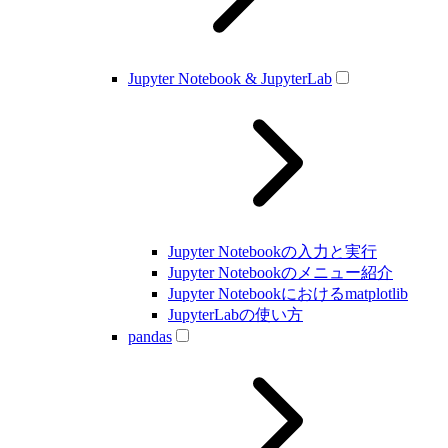
Jupyter Notebook & JupyterLab
Jupyter Notebookの入力と実行
Jupyter Notebookのメニュー紹介
Jupyter Notebookにおけるmatplotlib
JupyterLabの使い方
pandas