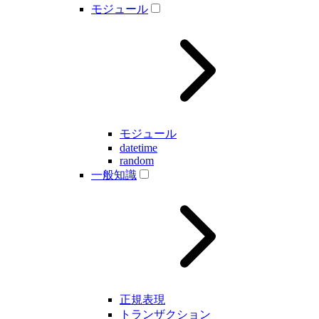
モジュール
モジュール
datetime
random
一般知識
正規表現
トランザクション