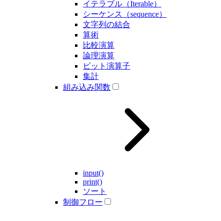
イテラブル（Iterable）
シーケンス（sequence）
文字列の結合
算術
比較演算
論理演算
ビット演算子
集計
組み込み関数
input()
print()
ソート
制御フロー