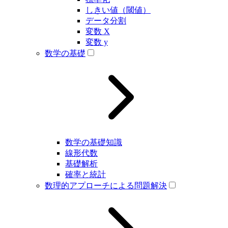
しきい値（閾値）
データ分割
変数 X
変数 y
数学の基礎
数学の基礎知識
線形代数
基礎解析
確率と統計
数理的アプローチによる問題解決