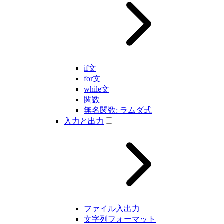
if文
for文
while文
関数
無名関数: ラムダ式
入力と出力
ファイル入出力
文字列フォーマット