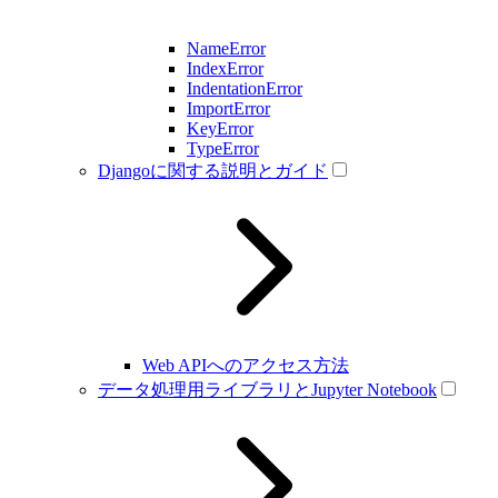
NameError
IndexError
IndentationError
ImportError
KeyError
TypeError
Djangoに関する説明とガイド
Web APIへのアクセス方法
データ処理用ライブラリとJupyter Notebook