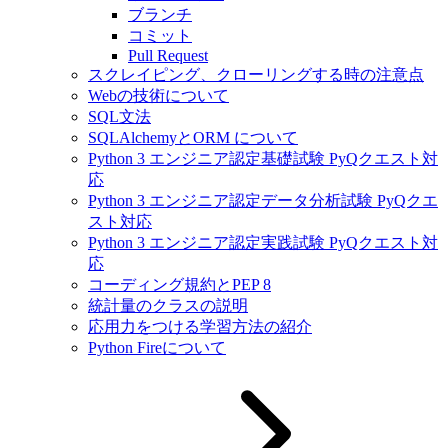
ブランチ
コミット
Pull Request
スクレイピング、クローリングする時の注意点
Webの技術について
SQL文法
SQLAlchemyとORM について
Python 3 エンジニア認定基礎試験 PyQクエスト対
応
Python 3 エンジニア認定データ分析試験 PyQクエ
スト対応
Python 3 エンジニア認定実践試験 PyQクエスト対
応
コーディング規約とPEP 8
統計量のクラスの説明
応用力をつける学習方法の紹介
Python Fireについて