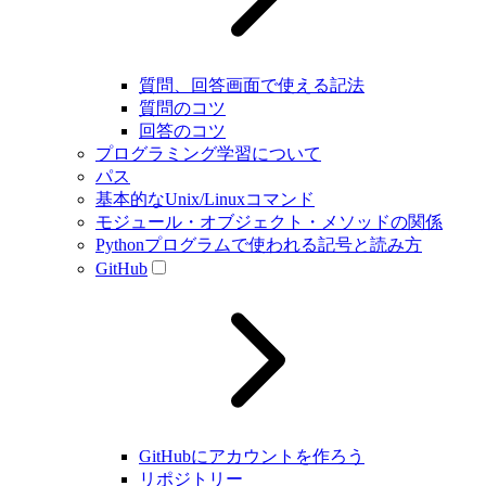
質問、回答画面で使える記法
質問のコツ
回答のコツ
プログラミング学習について
パス
基本的なUnix/Linuxコマンド
モジュール・オブジェクト・メソッドの関係
Pythonプログラムで使われる記号と読み方
GitHub
GitHubにアカウントを作ろう
リポジトリー