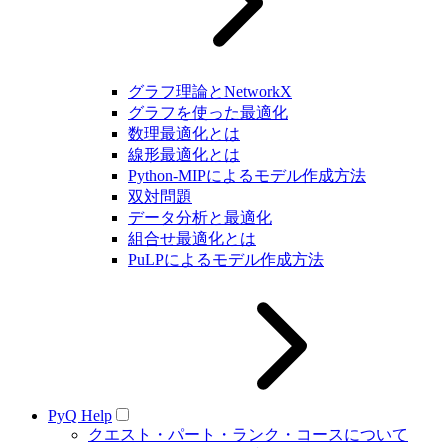
グラフ理論とNetworkX
グラフを使った最適化
数理最適化とは
線形最適化とは
Python-MIPによるモデル作成方法
双対問題
データ分析と最適化
組合せ最適化とは
PuLPによるモデル作成方法
PyQ Help
クエスト・パート・ランク・コースについて