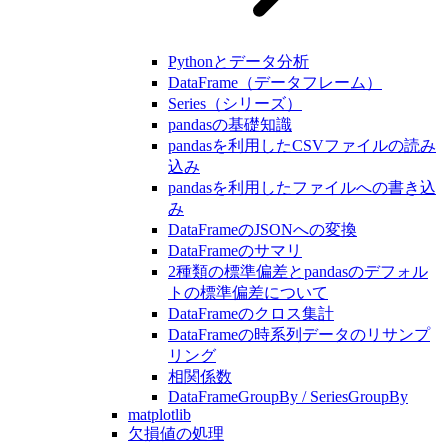
Pythonとデータ分析
DataFrame（データフレーム）
Series（シリーズ）
pandasの基礎知識
pandasを利用したCSVファイルの読み
込み
pandasを利用したファイルへの書き込
み
DataFrameのJSONへの変換
DataFrameのサマリ
2種類の標準偏差とpandasのデフォル
トの標準偏差について
DataFrameのクロス集計
DataFrameの時系列データのリサンプ
リング
相関係数
DataFrameGroupBy / SeriesGroupBy
matplotlib
欠損値の処理