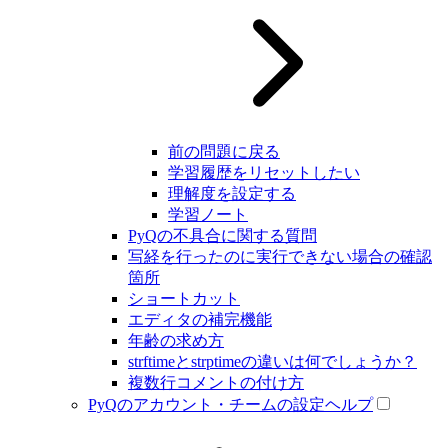
前の問題に戻る
学習履歴をリセットしたい
理解度を設定する
学習ノート
PyQの不具合に関する質問
写経を行ったのに実行できない場合の確認
箇所
ショートカット
エディタの補完機能
年齢の求め方
strftimeとstrptimeの違いは何でしょうか？
複数行コメントの付け方
PyQのアカウント・チームの設定ヘルプ