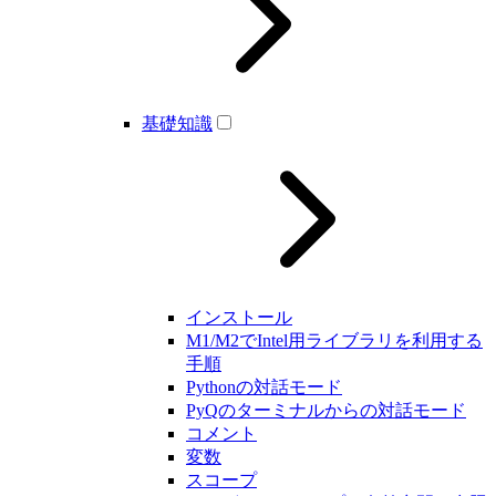
基礎知識
インストール
M1/M2でIntel用ライブラリを利用する
手順
Pythonの対話モード
PyQのターミナルからの対話モード
コメント
変数
スコープ