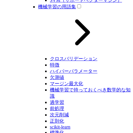
SVM（サポートベクターマシン）
機械学習の用語集
クロスバリデーション
特徴
ハイパーパラメーター
欠測値
マージン最大化
機械学習で持っておくべき数学的な知
識
過学習
前処理
次元削減
正則化
scikit-learn
標準化