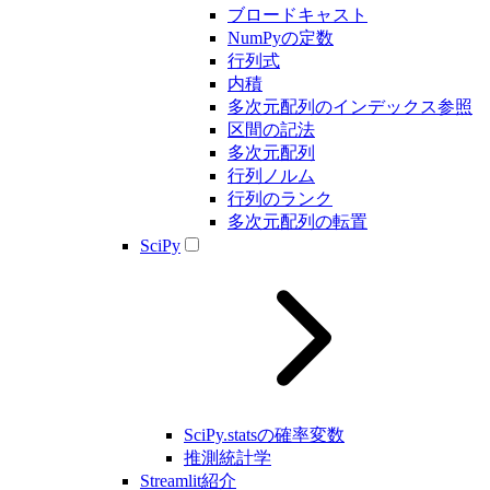
ブロードキャスト
NumPyの定数
行列式
内積
多次元配列のインデックス参照
区間の記法
多次元配列
行列ノルム
行列のランク
多次元配列の転置
SciPy
SciPy.statsの確率変数
推測統計学
Streamlit紹介