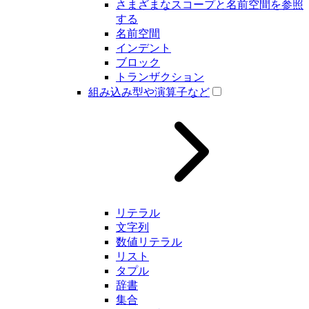
さまざまなスコープと名前空間を参照
する
名前空間
インデント
ブロック
トランザクション
組み込み型や演算子など
リテラル
文字列
数値リテラル
リスト
タプル
辞書
集合