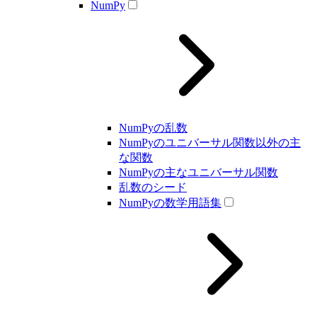
NumPy
NumPyの乱数
NumPyのユニバーサル関数以外の主
な関数
NumPyの主なユニバーサル関数
乱数のシード
NumPyの数学用語集