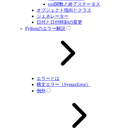
exit関数と終了ステータス
オブジェクト指向とクラス
ジェネレーター
日付と日付時刻の変更
Pythonのエラー解説
エラーとは
構文エラー（SyntaxError）
例外