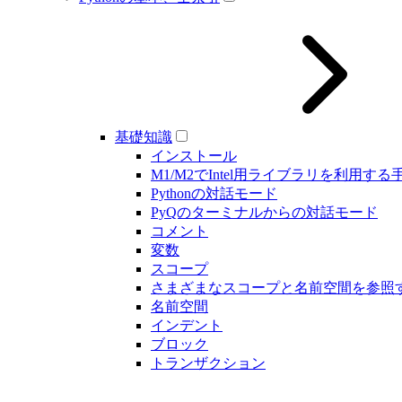
基礎知識
インストール
M1/M2でIntel用ライブラリを利用する
Pythonの対話モード
PyQのターミナルからの対話モード
コメント
変数
スコープ
さまざまなスコープと名前空間を参照
名前空間
インデント
ブロック
トランザクション