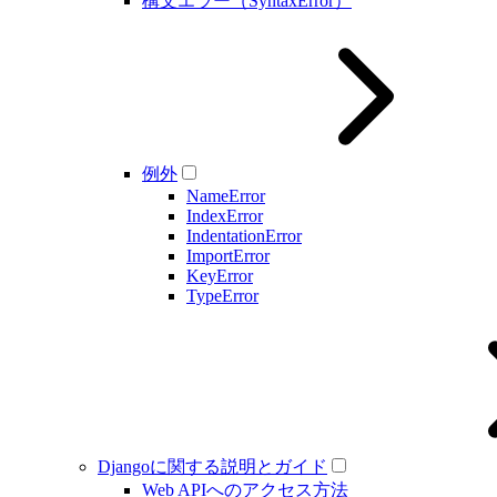
構文エラー（SyntaxError）
例外
NameError
IndexError
IndentationError
ImportError
KeyError
TypeError
Djangoに関する説明とガイド
Web APIへのアクセス方法