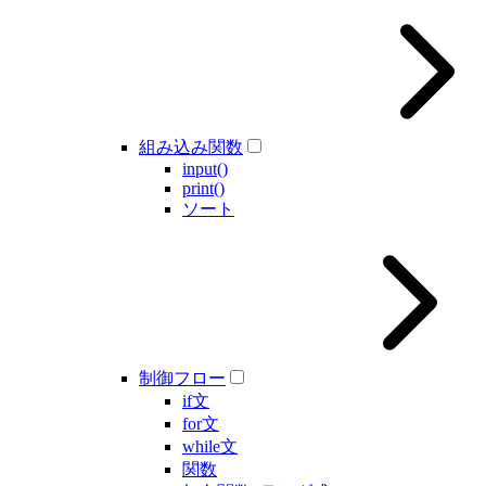
組み込み関数
input()
print()
ソート
制御フロー
if文
for文
while文
関数