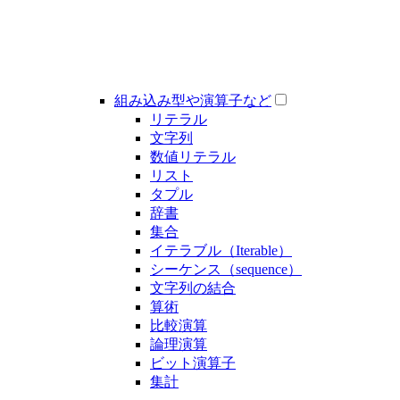
組み込み型や演算子など
リテラル
文字列
数値リテラル
リスト
タプル
辞書
集合
イテラブル（Iterable）
シーケンス（sequence）
文字列の結合
算術
比較演算
論理演算
ビット演算子
集計