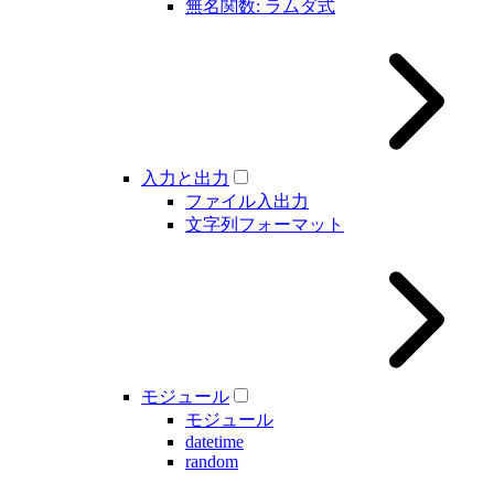
無名関数: ラムダ式
入力と出力
ファイル入出力
文字列フォーマット
モジュール
モジュール
datetime
random