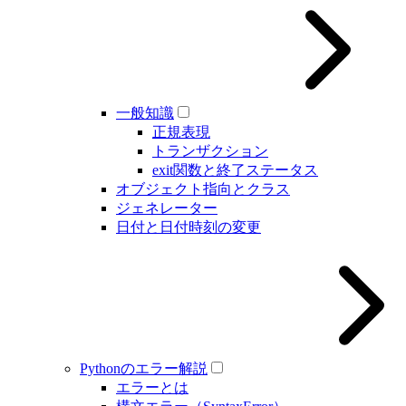
一般知識
正規表現
トランザクション
exit関数と終了ステータス
オブジェクト指向とクラス
ジェネレーター
日付と日付時刻の変更
Pythonのエラー解説
エラーとは