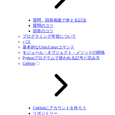
質問、回答画面で使える記法
質問のコツ
回答のコツ
プログラミング学習について
パス
基本的なUnix/Linuxコマンド
モジュール・オブジェクト・メソッドの関係
Pythonプログラムで使われる記号と読み方
GitHub
GitHubにアカウントを作ろう
リポジトリー