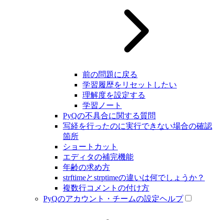
前の問題に戻る
学習履歴をリセットしたい
理解度を設定する
学習ノート
PyQの不具合に関する質問
写経を行ったのに実行できない場合の確認
箇所
ショートカット
エディタの補完機能
年齢の求め方
strftimeとstrptimeの違いは何でしょうか？
複数行コメントの付け方
PyQのアカウント・チームの設定ヘルプ