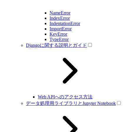
NameError
IndexError
IndentationError
ImportError
KeyError
TypeError
Djangoに関する説明とガイド
Web APIへのアクセス方法
データ処理用ライブラリとJupyter Notebook