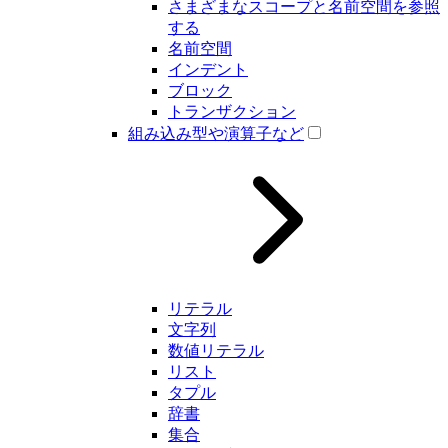
さまざまなスコープと名前空間を参照
する
名前空間
インデント
ブロック
トランザクション
組み込み型や演算子など
リテラル
文字列
数値リテラル
リスト
タプル
辞書
集合