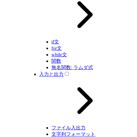
if文
for文
while文
関数
無名関数: ラムダ式
入力と出力
ファイル入出力
文字列フォーマット