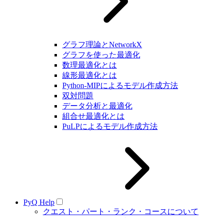
グラフ理論とNetworkX
グラフを使った最適化
数理最適化とは
線形最適化とは
Python-MIPによるモデル作成方法
双対問題
データ分析と最適化
組合せ最適化とは
PuLPによるモデル作成方法
PyQ Help
クエスト・パート・ランク・コースについて