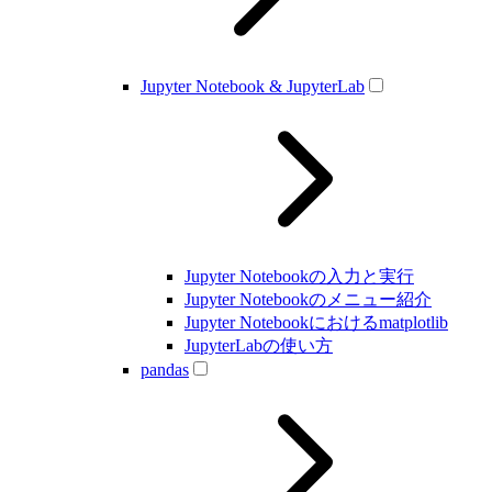
Jupyter Notebook & JupyterLab
Jupyter Notebookの入力と実行
Jupyter Notebookのメニュー紹介
Jupyter Notebookにおけるmatplotlib
JupyterLabの使い方
pandas