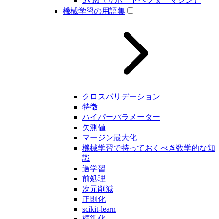
SVM（サポートベクターマシン）
機械学習の用語集
クロスバリデーション
特徴
ハイパーパラメーター
欠測値
マージン最大化
機械学習で持っておくべき数学的な知
識
過学習
前処理
次元削減
正則化
scikit-learn
標準化