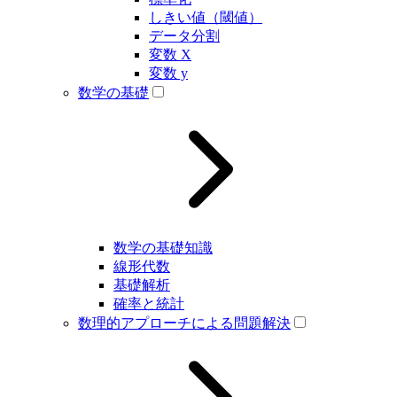
しきい値（閾値）
データ分割
変数 X
変数 y
数学の基礎
数学の基礎知識
線形代数
基礎解析
確率と統計
数理的アプローチによる問題解決