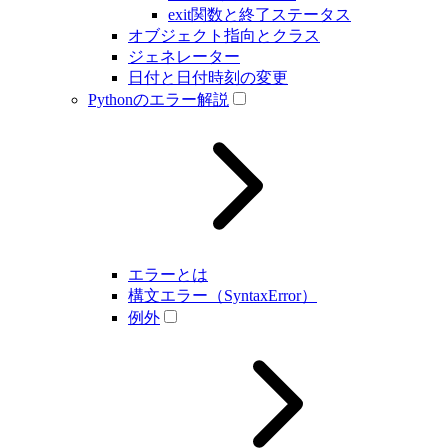
exit関数と終了ステータス
オブジェクト指向とクラス
ジェネレーター
日付と日付時刻の変更
Pythonのエラー解説
エラーとは
構文エラー（SyntaxError）
例外