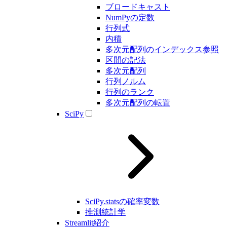
ブロードキャスト
NumPyの定数
行列式
内積
多次元配列のインデックス参照
区間の記法
多次元配列
行列ノルム
行列のランク
多次元配列の転置
SciPy
SciPy.statsの確率変数
推測統計学
Streamlit紹介