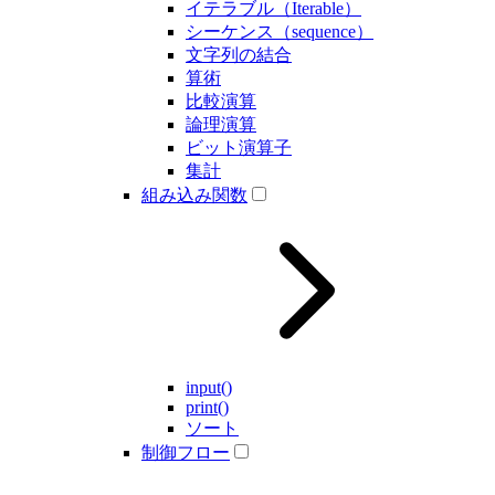
イテラブル（Iterable）
シーケンス（sequence）
文字列の結合
算術
比較演算
論理演算
ビット演算子
集計
組み込み関数
input()
print()
ソート
制御フロー