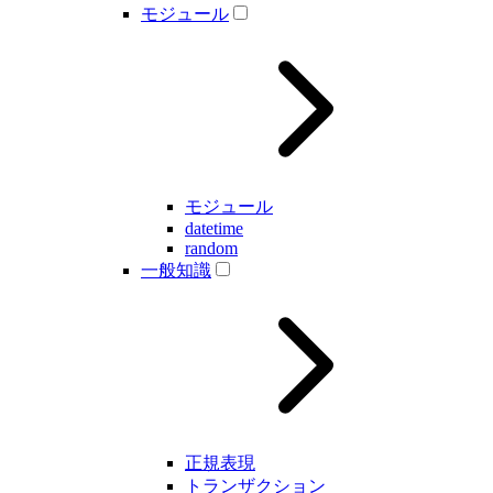
モジュール
モジュール
datetime
random
一般知識
正規表現
トランザクション