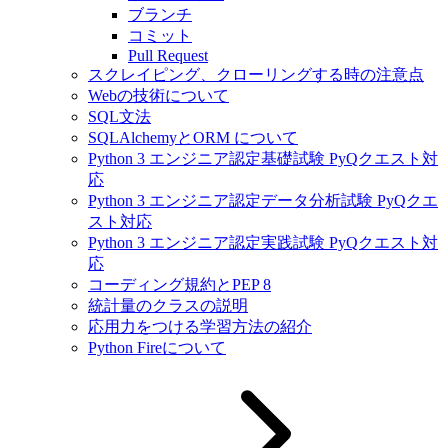
ブランチ
コミット
Pull Request
スクレイピング、クローリングする時の注意点
Webの技術について
SQL文法
SQLAlchemyとORM について
Python 3 エンジニア認定基礎試験 PyQクエスト対
応
Python 3 エンジニア認定データ分析試験 PyQクエ
スト対応
Python 3 エンジニア認定実践試験 PyQクエスト対
応
コーディング規約とPEP 8
統計量のクラスの説明
応用力をつける学習方法の紹介
Python Fireについて