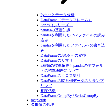
Pythonとデータ分析
DataFrame（データフレーム）
Series（シリーズ）
pandasの基礎知識
pandasを利用したCSVファイルの読み
込み
pandasを利用したファイルへの書き込
み
DataFrameのJSONへの変換
DataFrameのサマリ
2種類の標準偏差とpandasのデフォル
トの標準偏差について
DataFrameのクロス集計
DataFrameの時系列データのリサンプ
リング
相関係数
DataFrameGroupBy / SeriesGroupBy
matplotlib
欠損値の処理