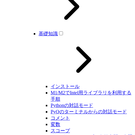
基礎知識
インストール
M1/M2でIntel用ライブラリを利用する
手順
Pythonの対話モード
PyQのターミナルからの対話モード
コメント
変数
スコープ