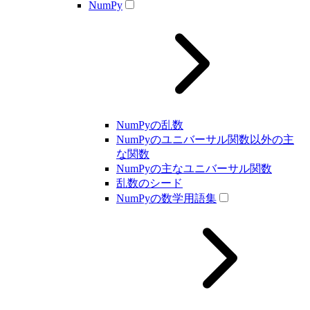
NumPy
NumPyの乱数
NumPyのユニバーサル関数以外の主
な関数
NumPyの主なユニバーサル関数
乱数のシード
NumPyの数学用語集