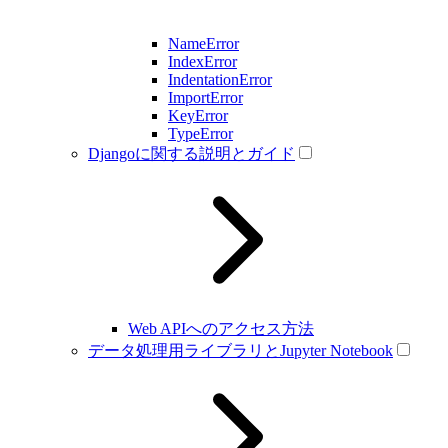
NameError
IndexError
IndentationError
ImportError
KeyError
TypeError
Djangoに関する説明とガイド
Web APIへのアクセス方法
データ処理用ライブラリとJupyter Notebook