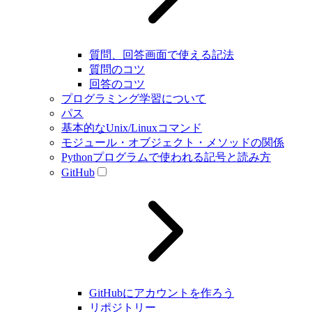
質問、回答画面で使える記法
質問のコツ
回答のコツ
プログラミング学習について
パス
基本的なUnix/Linuxコマンド
モジュール・オブジェクト・メソッドの関係
Pythonプログラムで使われる記号と読み方
GitHub
GitHubにアカウントを作ろう
リポジトリー