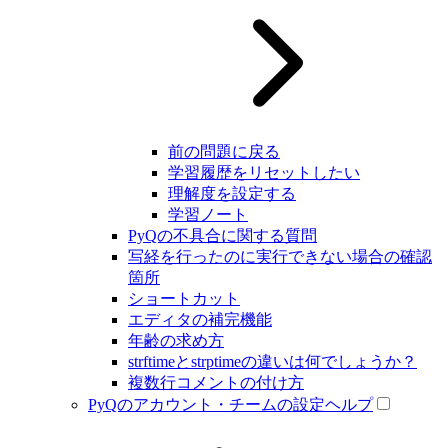
前の問題に戻る
学習履歴をリセットしたい
理解度を設定する
学習ノート
PyQの不具合に関する質問
写経を行ったのに実行できない場合の確認
箇所
ショートカット
エディタの補完機能
年齢の求め方
strftimeとstrptimeの違いは何でしょうか？
複数行コメントの付け方
PyQのアカウント・チームの設定ヘルプ