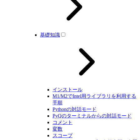
基礎知識
インストール
M1/M2でIntel用ライブラリを利用する
手順
Pythonの対話モード
PyQのターミナルからの対話モード
コメント
変数
スコープ