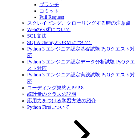
ブランチ
コミット
Pull Request
スクレイピング、クローリングする時の注意点
Webの技術について
SQL文法
SQLAlchemyとORM について
Python 3 エンジニア認定基礎試験 PyQクエスト対
応
Python 3 エンジニア認定データ分析試験 PyQクエ
スト対応
Python 3 エンジニア認定実践試験 PyQクエスト対
応
コーディング規約とPEP 8
統計量のクラスの説明
応用力をつける学習方法の紹介
Python Fireについて