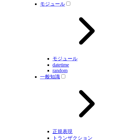
モジュール
モジュール
datetime
random
一般知識
正規表現
トランザクション