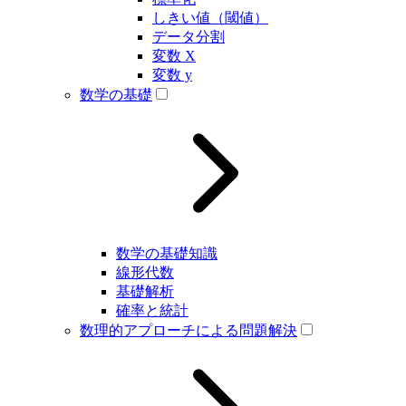
しきい値（閾値）
データ分割
変数 X
変数 y
数学の基礎
数学の基礎知識
線形代数
基礎解析
確率と統計
数理的アプローチによる問題解決