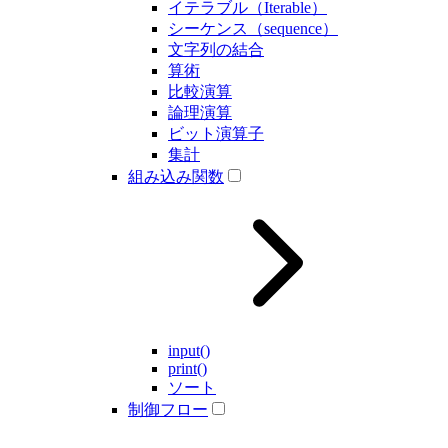
イテラブル（Iterable）
シーケンス（sequence）
文字列の結合
算術
比較演算
論理演算
ビット演算子
集計
組み込み関数
input()
print()
ソート
制御フロー