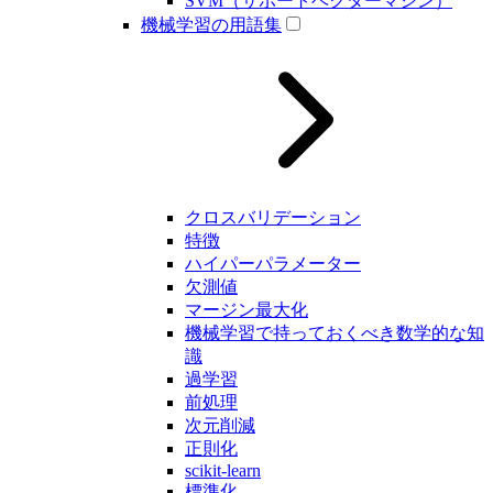
SVM（サポートベクターマシン）
機械学習の用語集
クロスバリデーション
特徴
ハイパーパラメーター
欠測値
マージン最大化
機械学習で持っておくべき数学的な知
識
過学習
前処理
次元削減
正則化
scikit-learn
標準化