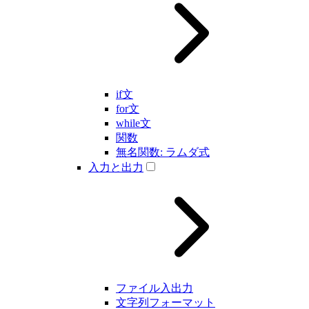
if文
for文
while文
関数
無名関数: ラムダ式
入力と出力
ファイル入出力
文字列フォーマット