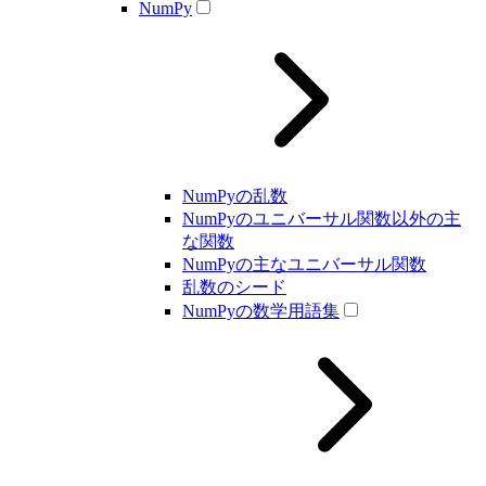
NumPy
NumPyの乱数
NumPyのユニバーサル関数以外の主
な関数
NumPyの主なユニバーサル関数
乱数のシード
NumPyの数学用語集