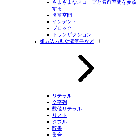
さまざまなスコープと名前空間を参照
する
名前空間
インデント
ブロック
トランザクション
組み込み型や演算子など
リテラル
文字列
数値リテラル
リスト
タプル
辞書
集合