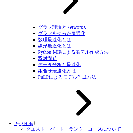
グラフ理論とNetworkX
グラフを使った最適化
数理最適化とは
線形最適化とは
Python-MIPによるモデル作成方法
双対問題
データ分析と最適化
組合せ最適化とは
PuLPによるモデル作成方法
PyQ Help
クエスト・パート・ランク・コースについて