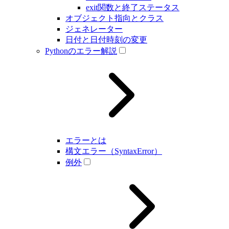
exit関数と終了ステータス
オブジェクト指向とクラス
ジェネレーター
日付と日付時刻の変更
Pythonのエラー解説
エラーとは
構文エラー（SyntaxError）
例外