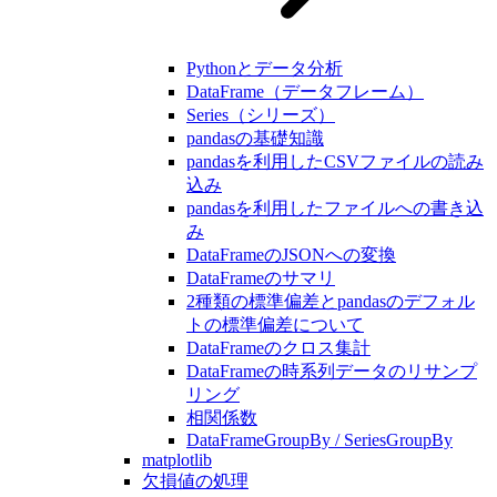
Pythonとデータ分析
DataFrame（データフレーム）
Series（シリーズ）
pandasの基礎知識
pandasを利用したCSVファイルの読み
込み
pandasを利用したファイルへの書き込
み
DataFrameのJSONへの変換
DataFrameのサマリ
2種類の標準偏差とpandasのデフォル
トの標準偏差について
DataFrameのクロス集計
DataFrameの時系列データのリサンプ
リング
相関係数
DataFrameGroupBy / SeriesGroupBy
matplotlib
欠損値の処理