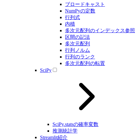
ブロードキャスト
NumPyの定数
行列式
内積
多次元配列のインデックス参照
区間の記法
多次元配列
行列ノルム
行列のランク
多次元配列の転置
SciPy
SciPy.statsの確率変数
推測統計学
Streamlit紹介