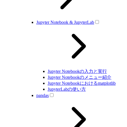
Jupyter Notebook & JupyterLab
Jupyter Notebookの入力と実行
Jupyter Notebookのメニュー紹介
Jupyter Notebookにおけるmatplotlib
JupyterLabの使い方
pandas