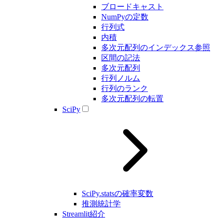
ブロードキャスト
NumPyの定数
行列式
内積
多次元配列のインデックス参照
区間の記法
多次元配列
行列ノルム
行列のランク
多次元配列の転置
SciPy
SciPy.statsの確率変数
推測統計学
Streamlit紹介