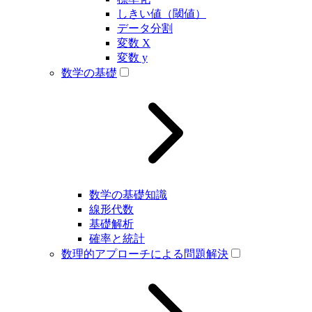
しきい値（閾値）
データ分割
変数 X
変数 y
数学の基礎
数学の基礎知識
線形代数
基礎解析
確率と統計
数理的アプローチによる問題解決