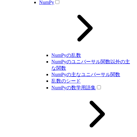
NumPy
NumPyの乱数
NumPyのユニバーサル関数以外の主
な関数
NumPyの主なユニバーサル関数
乱数のシード
NumPyの数学用語集