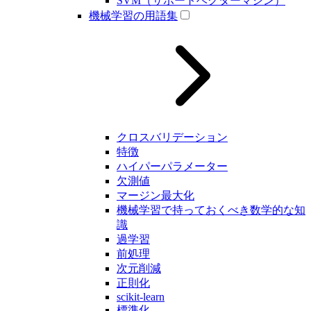
SVM（サポートベクターマシン）
機械学習の用語集
クロスバリデーション
特徴
ハイパーパラメーター
欠測値
マージン最大化
機械学習で持っておくべき数学的な知
識
過学習
前処理
次元削減
正則化
scikit-learn
標準化