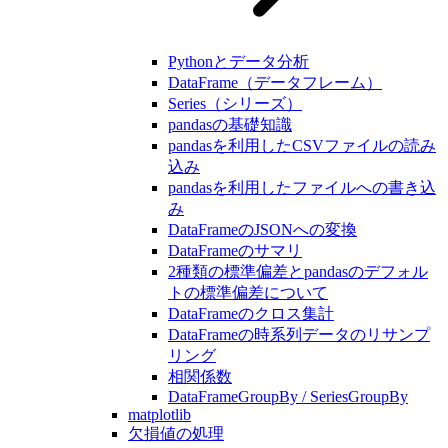
Pythonとデータ分析
DataFrame（データフレーム）
Series（シリーズ）
pandasの基礎知識
pandasを利用したCSVファイルの読み
込み
pandasを利用したファイルへの書き込
み
DataFrameのJSONへの変換
DataFrameのサマリ
2種類の標準偏差とpandasのデフォル
トの標準偏差について
DataFrameのクロス集計
DataFrameの時系列データのリサンプ
リング
相関係数
DataFrameGroupBy / SeriesGroupBy
matplotlib
欠損値の処理