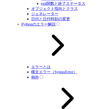
exit関数と終了ステータス
オブジェクト指向とクラス
ジェネレーター
日付と日付時刻の変更
Pythonのエラー解説
エラーとは
構文エラー（SyntaxError）
例外