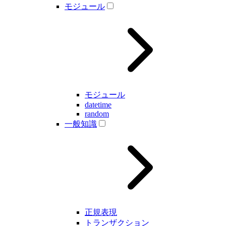
モジュール
モジュール
datetime
random
一般知識
正規表現
トランザクション