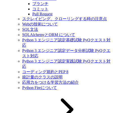
ブランチ
コミット
Pull Request
スクレイピング、クローリングする時の注意点
Webの技術について
SQL文法
SQLAlchemyとORM について
Python 3 エンジニア認定基礎試験 PyQクエスト対
応
Python 3 エンジニア認定データ分析試験 PyQクエ
スト対応
Python 3 エンジニア認定実践試験 PyQクエスト対
応
コーディング規約とPEP 8
統計量のクラスの説明
応用力をつける学習方法の紹介
Python Fireについて