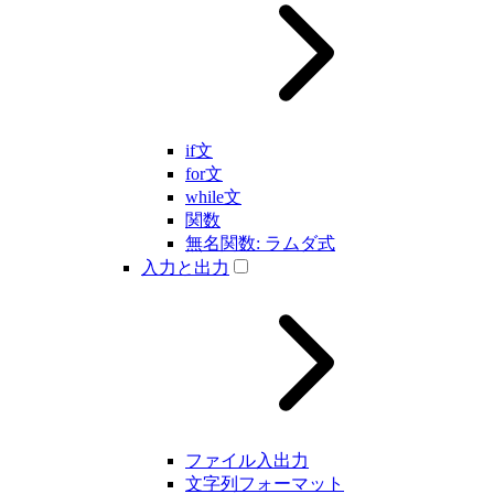
if文
for文
while文
関数
無名関数: ラムダ式
入力と出力
ファイル入出力
文字列フォーマット