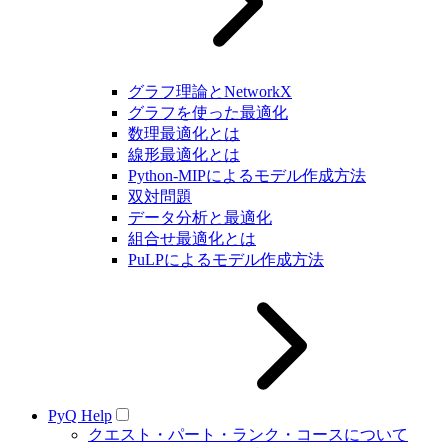
グラフ理論とNetworkX
グラフを使った最適化
数理最適化とは
線形最適化とは
Python-MIPによるモデル作成方法
双対問題
データ分析と最適化
組合せ最適化とは
PuLPによるモデル作成方法
PyQ Help
クエスト・パート・ランク・コースについて