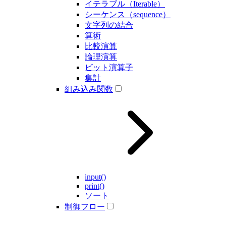
イテラブル（Iterable）
シーケンス（sequence）
文字列の結合
算術
比較演算
論理演算
ビット演算子
集計
組み込み関数
input()
print()
ソート
制御フロー