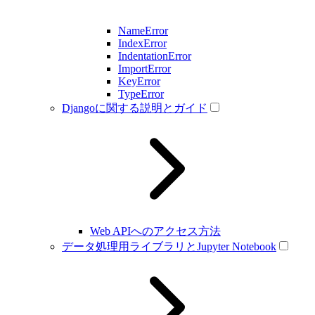
NameError
IndexError
IndentationError
ImportError
KeyError
TypeError
Djangoに関する説明とガイド
Web APIへのアクセス方法
データ処理用ライブラリとJupyter Notebook