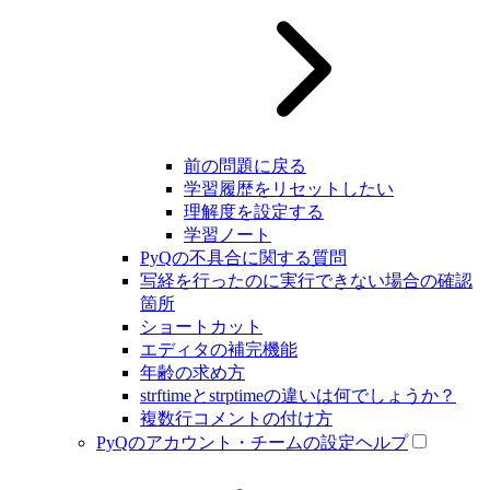
前の問題に戻る
学習履歴をリセットしたい
理解度を設定する
学習ノート
PyQの不具合に関する質問
写経を行ったのに実行できない場合の確認
箇所
ショートカット
エディタの補完機能
年齢の求め方
strftimeとstrptimeの違いは何でしょうか？
複数行コメントの付け方
PyQのアカウント・チームの設定ヘルプ