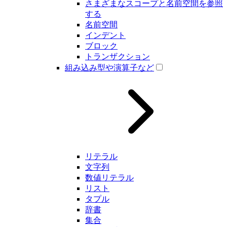
さまざまなスコープと名前空間を参照
する
名前空間
インデント
ブロック
トランザクション
組み込み型や演算子など
リテラル
文字列
数値リテラル
リスト
タプル
辞書
集合