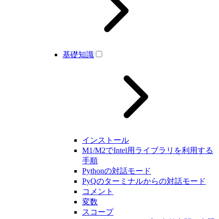
基礎知識
インストール
M1/M2でIntel用ライブラリを利用する
手順
Pythonの対話モード
PyQのターミナルからの対話モード
コメント
変数
スコープ