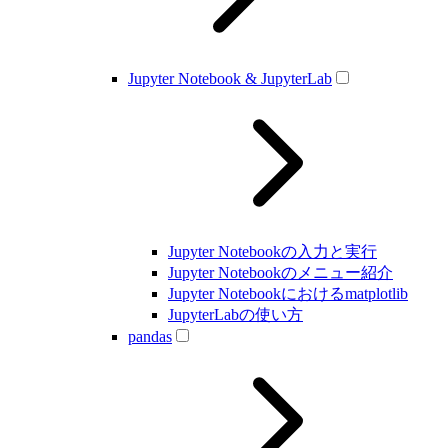
Jupyter Notebook & JupyterLab
Jupyter Notebookの入力と実行
Jupyter Notebookのメニュー紹介
Jupyter Notebookにおけるmatplotlib
JupyterLabの使い方
pandas