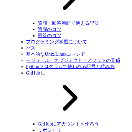
質問、回答画面で使える記法
質問のコツ
回答のコツ
プログラミング学習について
パス
基本的なUnix/Linuxコマンド
モジュール・オブジェクト・メソッドの関係
Pythonプログラムで使われる記号と読み方
GitHub
GitHubにアカウントを作ろう
リポジトリー