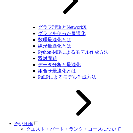
グラフ理論とNetworkX
グラフを使った最適化
数理最適化とは
線形最適化とは
Python-MIPによるモデル作成方法
双対問題
データ分析と最適化
組合せ最適化とは
PuLPによるモデル作成方法
PyQ Help
クエスト・パート・ランク・コースについて