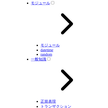
モジュール
モジュール
datetime
random
一般知識
正規表現
トランザクション