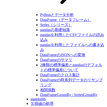
Pythonとデータ分析
DataFrame（データフレーム）
Series（シリーズ）
pandasの基礎知識
pandasを利用したCSVファイルの読み
込み
pandasを利用したファイルへの書き込
み
DataFrameのJSONへの変換
DataFrameのサマリ
2種類の標準偏差とpandasのデフォル
トの標準偏差について
DataFrameのクロス集計
DataFrameの時系列データのリサンプ
リング
相関係数
DataFrameGroupBy / SeriesGroupBy
matplotlib
欠損値の処理