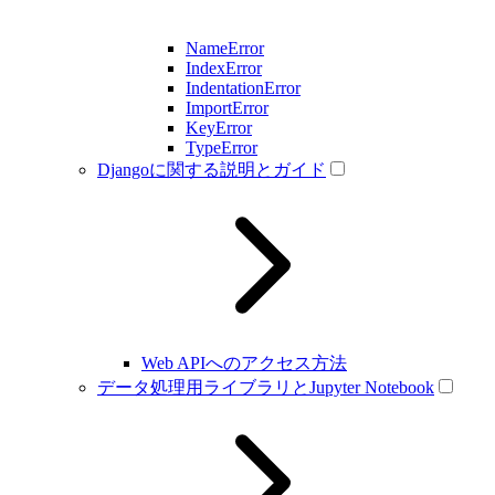
NameError
IndexError
IndentationError
ImportError
KeyError
TypeError
Djangoに関する説明とガイド
Web APIへのアクセス方法
データ処理用ライブラリとJupyter Notebook