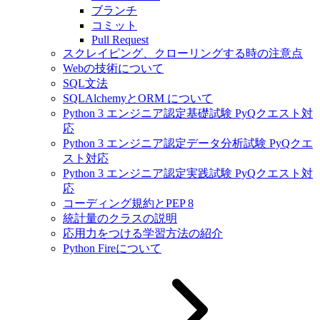
ブランチ
コミット
Pull Request
スクレイピング、クローリングする時の注意点
Webの技術について
SQL文法
SQLAlchemyとORM について
Python 3 エンジニア認定基礎試験 PyQクエスト対
応
Python 3 エンジニア認定データ分析試験 PyQクエ
スト対応
Python 3 エンジニア認定実践試験 PyQクエスト対
応
コーディング規約とPEP 8
統計量のクラスの説明
応用力をつける学習方法の紹介
Python Fireについて