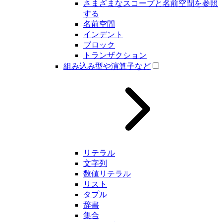
さまざまなスコープと名前空間を参照
する
名前空間
インデント
ブロック
トランザクション
組み込み型や演算子など
リテラル
文字列
数値リテラル
リスト
タプル
辞書
集合