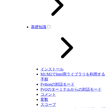
基礎知識
インストール
M1/M2でIntel用ライブラリを利用する
手順
Pythonの対話モード
PyQのターミナルからの対話モード
コメント
変数
スコープ