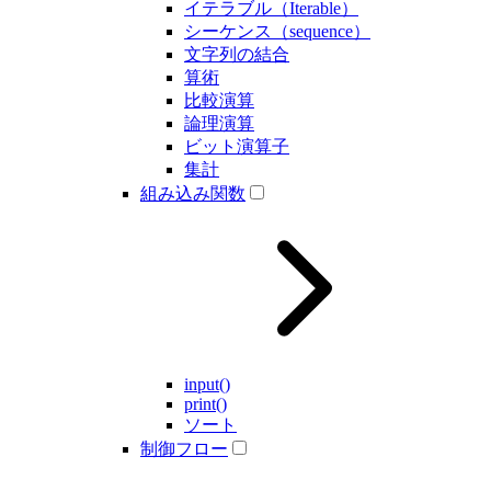
イテラブル（Iterable）
シーケンス（sequence）
文字列の結合
算術
比較演算
論理演算
ビット演算子
集計
組み込み関数
input()
print()
ソート
制御フロー