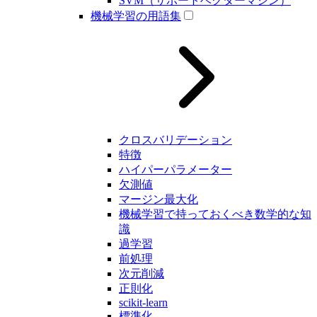
SVM（サポートベクターマシン）
機械学習の用語集
クロスバリデーション
特徴
ハイパーパラメーター
欠測値
マージン最大化
機械学習で持っておくべき数学的な知
識
過学習
前処理
次元削減
正則化
scikit-learn
標準化