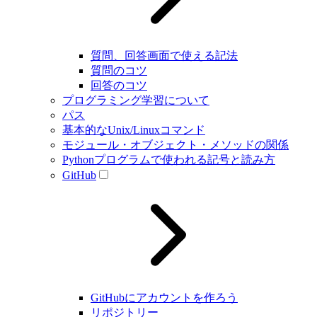
質問、回答画面で使える記法
質問のコツ
回答のコツ
プログラミング学習について
パス
基本的なUnix/Linuxコマンド
モジュール・オブジェクト・メソッドの関係
Pythonプログラムで使われる記号と読み方
GitHub
GitHubにアカウントを作ろう
リポジトリー