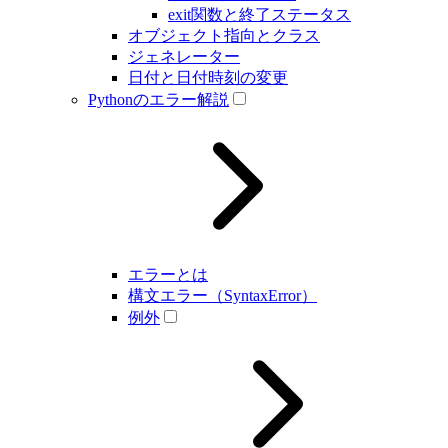
exit関数と終了ステータス
オブジェクト指向とクラス
ジェネレーター
日付と日付時刻の変更
Pythonのエラー解説
エラーとは
構文エラー（SyntaxError）
例外