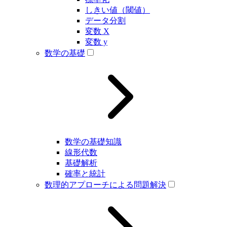
しきい値（閾値）
データ分割
変数 X
変数 y
数学の基礎
数学の基礎知識
線形代数
基礎解析
確率と統計
数理的アプローチによる問題解決