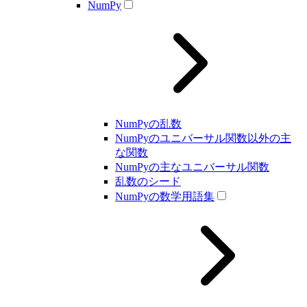
NumPy
NumPyの乱数
NumPyのユニバーサル関数以外の主
な関数
NumPyの主なユニバーサル関数
乱数のシード
NumPyの数学用語集