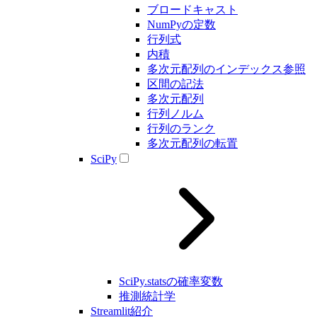
ブロードキャスト
NumPyの定数
行列式
内積
多次元配列のインデックス参照
区間の記法
多次元配列
行列ノルム
行列のランク
多次元配列の転置
SciPy
SciPy.statsの確率変数
推測統計学
Streamlit紹介