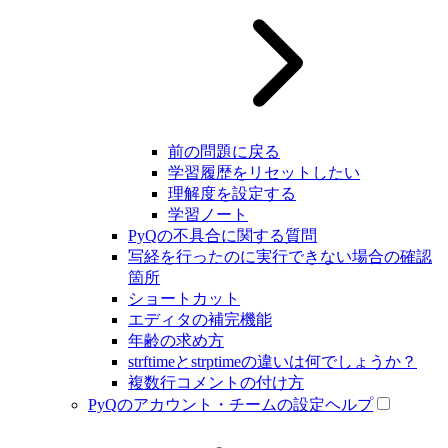
前の問題に戻る
学習履歴をリセットしたい
理解度を設定する
学習ノート
PyQの不具合に関する質問
写経を行ったのに実行できない場合の確認
箇所
ショートカット
エディタの補完機能
年齢の求め方
strftimeとstrptimeの違いは何でしょうか？
複数行コメントの付け方
PyQのアカウント・チームの設定ヘルプ