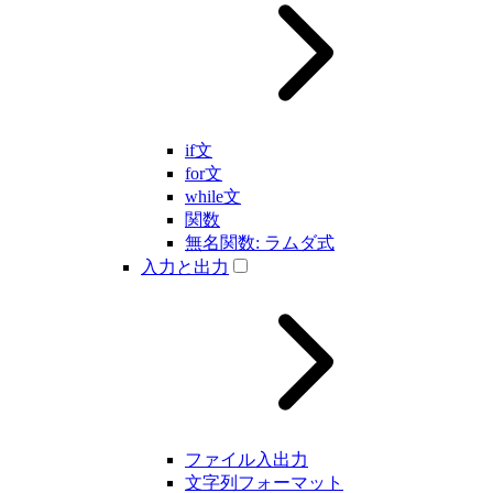
if文
for文
while文
関数
無名関数: ラムダ式
入力と出力
ファイル入出力
文字列フォーマット