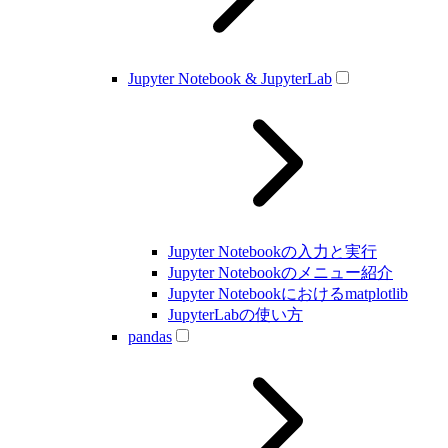
Jupyter Notebook & JupyterLab
Jupyter Notebookの入力と実行
Jupyter Notebookのメニュー紹介
Jupyter Notebookにおけるmatplotlib
JupyterLabの使い方
pandas