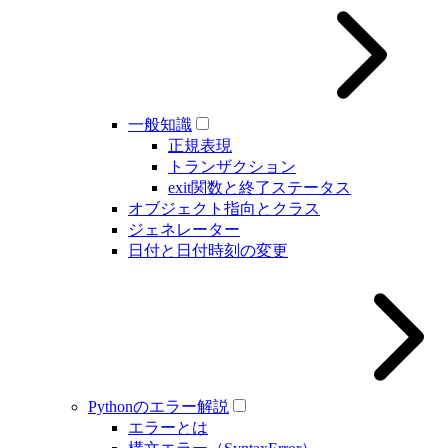
一般知識
正規表現
トランザクション
exit関数と終了ステータス
オブジェクト指向とクラス
ジェネレーター
日付と日付時刻の変更
Pythonのエラー解説
エラーとは