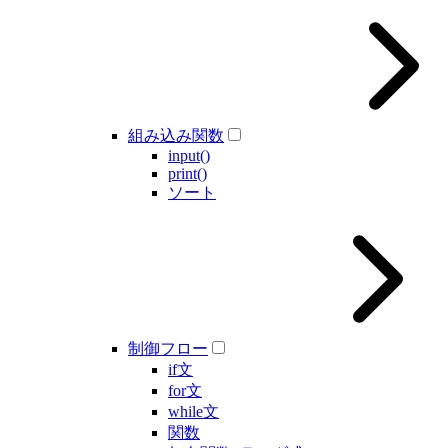
組み込み関数
input()
print()
ソート
制御フロー
if文
for文
while文
関数