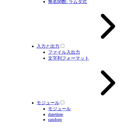
無名関数: ラムダ式
入力と出力
ファイル入出力
文字列フォーマット
モジュール
モジュール
datetime
random