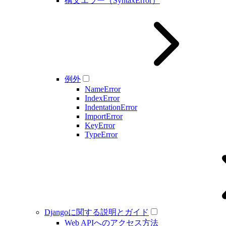
構文エラー（SyntaxError）
例外
NameError
IndexError
IndentationError
ImportError
KeyError
TypeError
Djangoに関する説明とガイド
Web APIへのアクセス方法