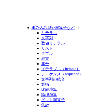
組み込み型や演算子など
リテラル
文字列
数値リテラル
リスト
タプル
辞書
集合
イテラブル（Iterable）
シーケンス（sequence）
文字列の結合
算術
比較演算
論理演算
ビット演算子
集計