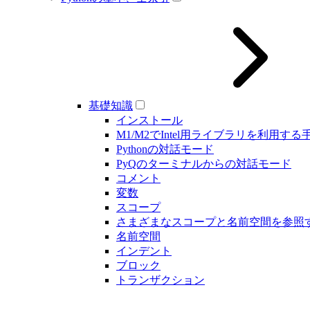
基礎知識
インストール
M1/M2でIntel用ライブラリを利用する
Pythonの対話モード
PyQのターミナルからの対話モード
コメント
変数
スコープ
さまざまなスコープと名前空間を参照
名前空間
インデント
ブロック
トランザクション