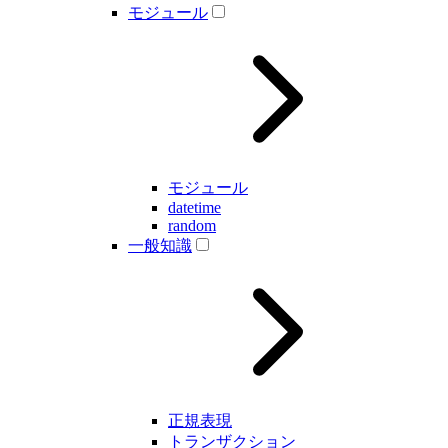
モジュール
モジュール
datetime
random
一般知識
正規表現
トランザクション