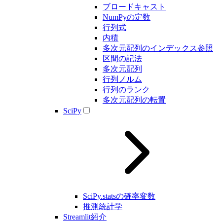
ブロードキャスト
NumPyの定数
行列式
内積
多次元配列のインデックス参照
区間の記法
多次元配列
行列ノルム
行列のランク
多次元配列の転置
SciPy
SciPy.statsの確率変数
推測統計学
Streamlit紹介