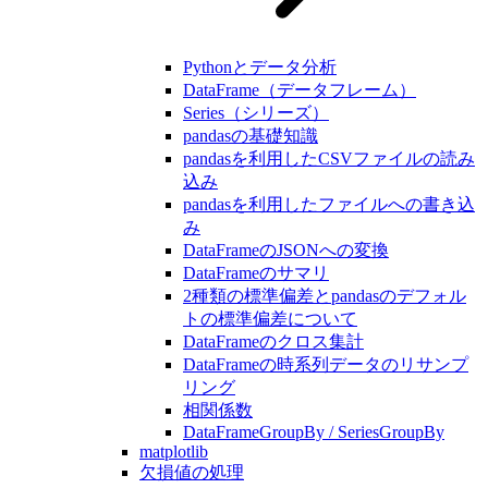
Pythonとデータ分析
DataFrame（データフレーム）
Series（シリーズ）
pandasの基礎知識
pandasを利用したCSVファイルの読み
込み
pandasを利用したファイルへの書き込
み
DataFrameのJSONへの変換
DataFrameのサマリ
2種類の標準偏差とpandasのデフォル
トの標準偏差について
DataFrameのクロス集計
DataFrameの時系列データのリサンプ
リング
相関係数
DataFrameGroupBy / SeriesGroupBy
matplotlib
欠損値の処理