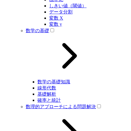
しきい値（閾値）
データ分割
変数 X
変数 y
数学の基礎
数学の基礎知識
線形代数
基礎解析
確率と統計
数理的アプローチによる問題解決