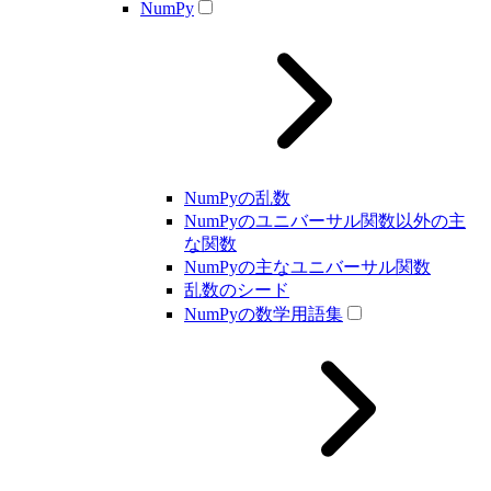
NumPy
NumPyの乱数
NumPyのユニバーサル関数以外の主
な関数
NumPyの主なユニバーサル関数
乱数のシード
NumPyの数学用語集