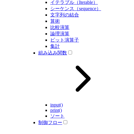
イテラブル（Iterable）
シーケンス（sequence）
文字列の結合
算術
比較演算
論理演算
ビット演算子
集計
組み込み関数
input()
print()
ソート
制御フロー