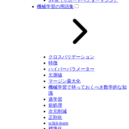
SVM（サポートベクターマシン）
機械学習の用語集
クロスバリデーション
特徴
ハイパーパラメーター
欠測値
マージン最大化
機械学習で持っておくべき数学的な知
識
過学習
前処理
次元削減
正則化
scikit-learn
標準化