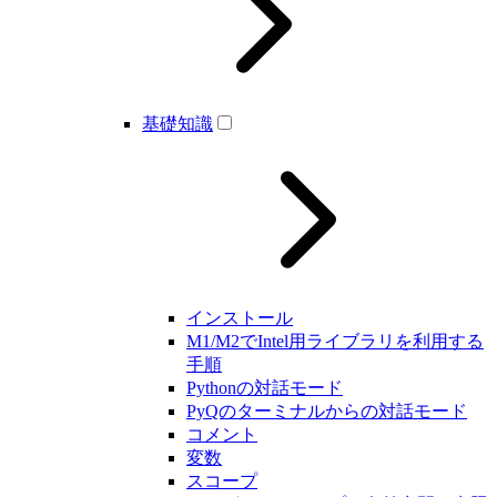
基礎知識
インストール
M1/M2でIntel用ライブラリを利用する
手順
Pythonの対話モード
PyQのターミナルからの対話モード
コメント
変数
スコープ