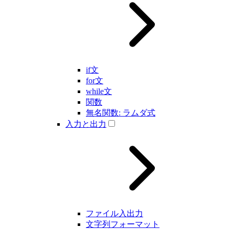
if文
for文
while文
関数
無名関数: ラムダ式
入力と出力
ファイル入出力
文字列フォーマット