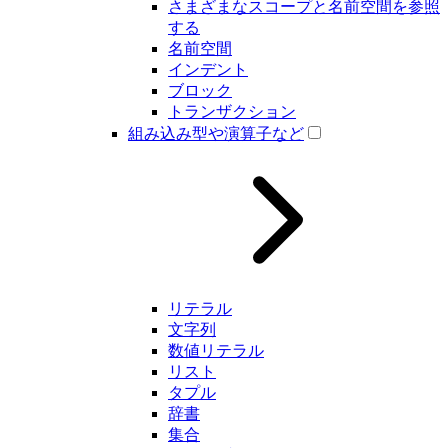
さまざまなスコープと名前空間を参照
する
名前空間
インデント
ブロック
トランザクション
組み込み型や演算子など
リテラル
文字列
数値リテラル
リスト
タプル
辞書
集合