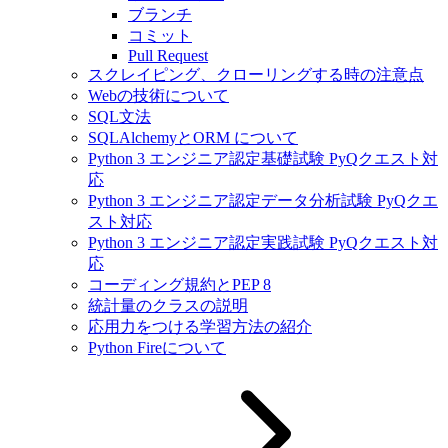
ブランチ
コミット
Pull Request
スクレイピング、クローリングする時の注意点
Webの技術について
SQL文法
SQLAlchemyとORM について
Python 3 エンジニア認定基礎試験 PyQクエスト対
応
Python 3 エンジニア認定データ分析試験 PyQクエ
スト対応
Python 3 エンジニア認定実践試験 PyQクエスト対
応
コーディング規約とPEP 8
統計量のクラスの説明
応用力をつける学習方法の紹介
Python Fireについて