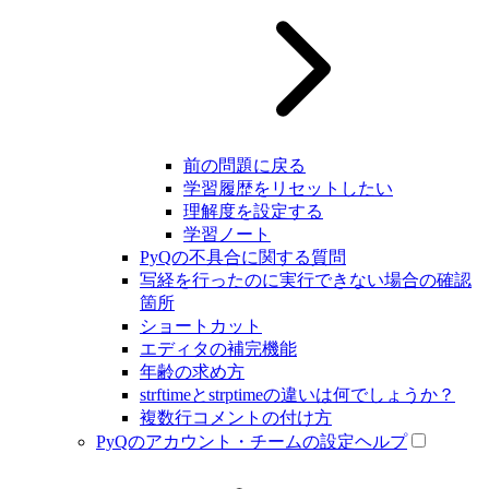
前の問題に戻る
学習履歴をリセットしたい
理解度を設定する
学習ノート
PyQの不具合に関する質問
写経を行ったのに実行できない場合の確認
箇所
ショートカット
エディタの補完機能
年齢の求め方
strftimeとstrptimeの違いは何でしょうか？
複数行コメントの付け方
PyQのアカウント・チームの設定ヘルプ