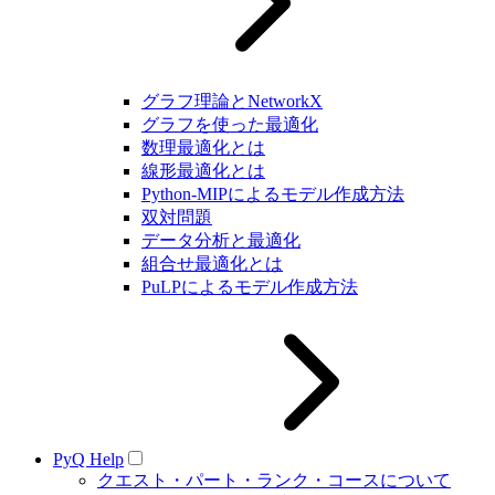
グラフ理論とNetworkX
グラフを使った最適化
数理最適化とは
線形最適化とは
Python-MIPによるモデル作成方法
双対問題
データ分析と最適化
組合せ最適化とは
PuLPによるモデル作成方法
PyQ Help
クエスト・パート・ランク・コースについて