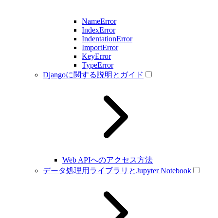
NameError
IndexError
IndentationError
ImportError
KeyError
TypeError
Djangoに関する説明とガイド
Web APIへのアクセス方法
データ処理用ライブラリとJupyter Notebook