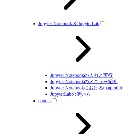
Jupyter Notebook & JupyterLab
Jupyter Notebookの入力と実行
Jupyter Notebookのメニュー紹介
Jupyter Notebookにおけるmatplotlib
JupyterLabの使い方
pandas