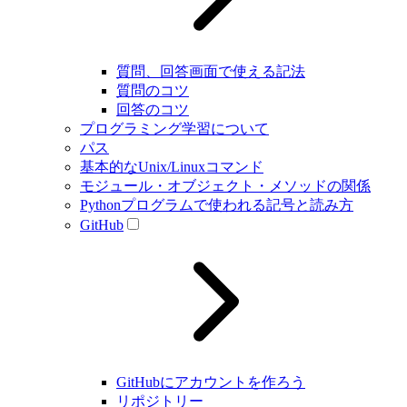
質問、回答画面で使える記法
質問のコツ
回答のコツ
プログラミング学習について
パス
基本的なUnix/Linuxコマンド
モジュール・オブジェクト・メソッドの関係
Pythonプログラムで使われる記号と読み方
GitHub
GitHubにアカウントを作ろう
リポジトリー