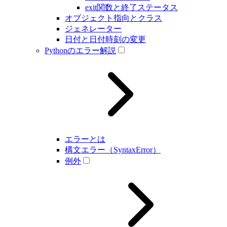
exit関数と終了ステータス
オブジェクト指向とクラス
ジェネレーター
日付と日付時刻の変更
Pythonのエラー解説
エラーとは
構文エラー（SyntaxError）
例外